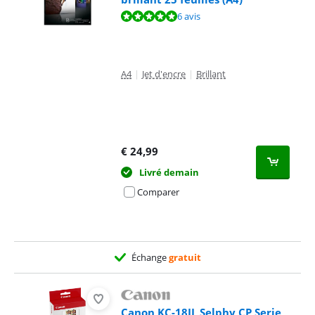
La note est de 9,5 sur 10, basée sur 6 avis.
6 avis
A4
|
Jet d'encre
|
Brillant
€
24,99
Livré demain
Comparer
Échange
gratuit
Canon KC-18IL Selphy CP Serie