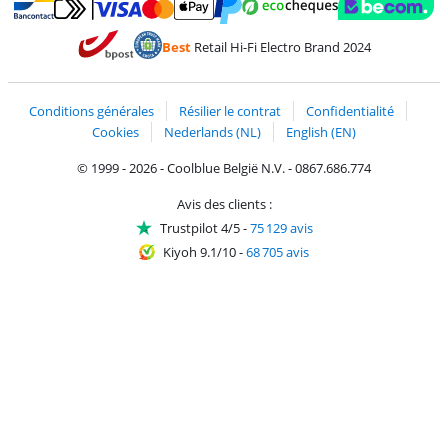
Payer avec MasterCard et Visa via ClickToPay
Payer avec des écochèques
Payer avec Bancontact
Payer avec ApplePay
Webshop Trustmark 
Payer avec PayPal
Best
Retail Hi-Fi Electro Brand 2024
Trustprofile de Coolblue
Expédition et livraison avec bPost
Conditions générales
Résilier le contrat
Confidentialité
Cookies
Nederlands (NL)
English (EN)
© 1999 - 2026 - Coolblue België N.V. - 0867.686.774
Avis des clients :
Trustpilot 4/5
-
75 129 avis
Kiyoh 9.1/10
-
68 705 avis