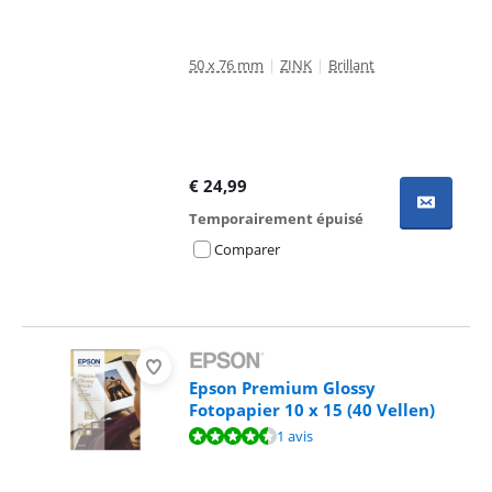
50 x 76 mm
|
ZINK
|
Brillant
€
24,99
Temporairement épuisé
Comparer
Epson Premium Glossy
Fotopapier 10 x 15 (40 Vellen)
La note est de 9,3 sur 10, basée sur 1 avis.
1 avis