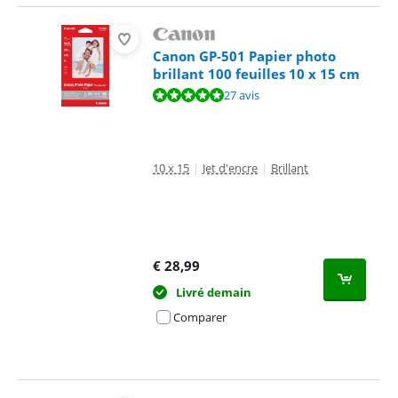
Canon GP-501 Papier photo
brillant 100 feuilles 10 x 15 cm
La note est de 9,5 sur 10, basée sur 27 avis.
27 avis
10 x 15
|
Jet d'encre
|
Brillant
€
28,99
Livré demain
Comparer