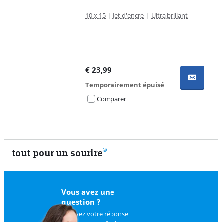
10 x 15
|
Jet d'encre
|
Ultra brillant
€
23,99
Temporairement épuisé
Comparer
tout pour un sourire
11 vrais
Vous avez une
question ?
Trouvez votre réponse