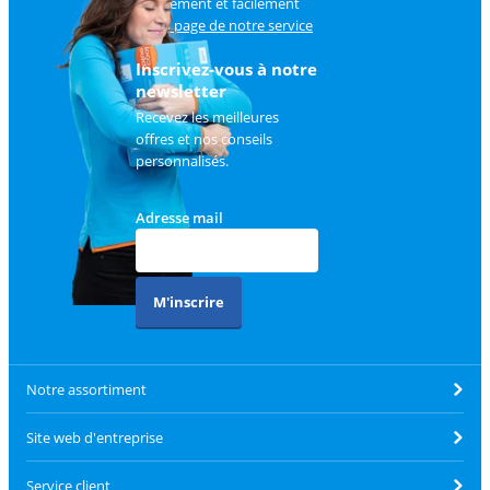
rapidement et facilement
sur
la page de notre service
client
.
Inscrivez-vous à notre
newsletter
Recevez les meilleures
offres et nos conseils
personnalisés.
Adresse mail
M'inscrire
Notre assortiment
Site web d'entreprise
Service client