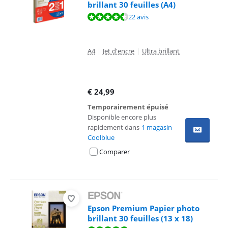
brillant 30 feuilles (A4)
La note est de 9,3 sur 10, basée sur 22 avis.
22 avis
A4
|
Jet d'encre
|
Ultra brillant
€
24,99
Temporairement épuisé
Disponible encore plus
rapidement dans
1 magasin
Coolblue
Comparer
Epson Premium Papier photo
brillant 30 feuilles (13 x 18)