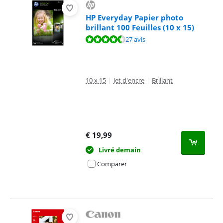
HP Everyday Papier photo
brillant 100 Feuilles (10 x 15)
La note est de 9,3 sur 10, basée sur 27 avis.
27 avis
10 x 15
|
Jet d'encre
|
Brillant
€
19,99
Livré demain
Comparer