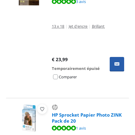
La note est de 9,6 sur 10, basée sur 3 avis.
3 avis
13 x 18
|
Jet d'encre
|
Brillant
€
23,99
Temporairement épuisé
Comparer
HP Sprocket Papier Photo ZINK
Pack de 20
La note est de 10 sur 10, basée sur 1 avis.
1 avis