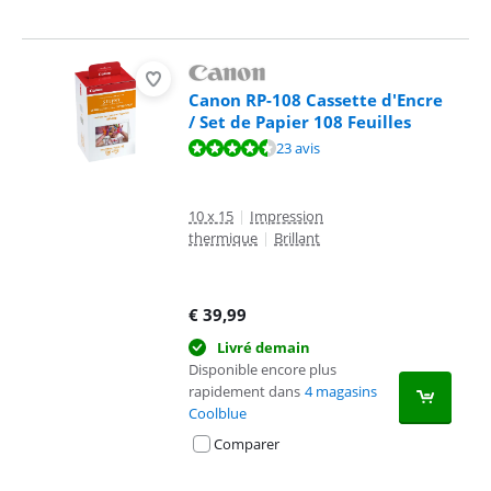
Canon RP-108 Cassette d'Encre
/ Set de Papier 108 Feuilles
La note est de 9,2 sur 10, basée sur 23 avis.
23 avis
10 x 15
|
Impression
thermique
|
Brillant
€
39,99
Livré demain
Disponible encore plus
rapidement dans
4 magasins
Coolblue
Comparer