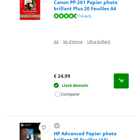
Canon PP-201 Papier photo
brillant Plus 20 Feuilles A4
La note est de 9,1 sur 10, basée sur 14 avis.
14 avis
A4
|
Jet d'encre
|
Ultra brillant
€
24,99
Livré demain
Comparer
HP Advanced Papier photo
brillant 25 feuilles (A4)