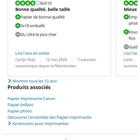
La note est 8,0 sur 10.
La note est 8
8,0
/10
Bonne qualité, belle taille
Mieux 
le man
Papier de bonne qualité
Empla
photos
5x10 emballé
Vous 
Du côté le plus cher
fois
Guide 
Lire l'avis en entier
Lire l'avi
Évaluation par :
Date :
Traduction :
Évaluation pa
Date :
Traduction :
Carlijn Ruijs
12 mai 2020
Traduction
Lieke
automatique depuis le Néerlandais
automati
Montrer tous les 12 avis
Produits associés
Papier imprimante Canon
Papier brillant
Papier photo
Découvrez l'ensemble des Papier imprimante
Accessoires pour imprimantes