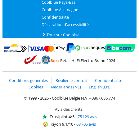
Coolblue Pays-Bas
Coolblue Allemagne
Confidentialité
Déclaration d'accessibilité
Tout sur Coolblue
Payer avec MasterCard et Visa via ClickToPay
Payer avec des écochèques
Payer avec Bancontact
Payer avec ApplePay
Webshop Trustmark 
Payer avec PayPal
Best
Retail Hi-Fi Electro Brand 2024
Trustprofile de Coolblue
Expédition et livraison avec bPost
Conditions générales
Résilier le contrat
Confidentialité
Cookies
Nederlands (NL)
English (EN)
© 1999 - 2026 - Coolblue België N.V. - 0867.686.774
Avis des clients :
Trustpilot 4/5
-
75 129 avis
Kiyoh 9.1/10
-
68 705 avis