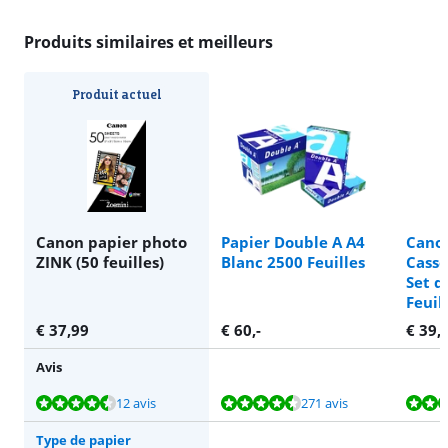
Produits similaires et meilleurs
Produit actuel
Canon papier photo
Papier Double A A4
Cano
ZINK (50 feuilles)
Blanc 2500 Feuilles
Casse
Set d
Feuil
€
37,99
€
60
,-
€
39,
Avis
La note est de 8,9 sur 10, basée sur 12 avis.
La note est de 9,2 sur 10, basée sur 271 avis.
La note est de 9,2 sur 10, basée sur 23 avis.
12 avis
271 avis
Type de papier