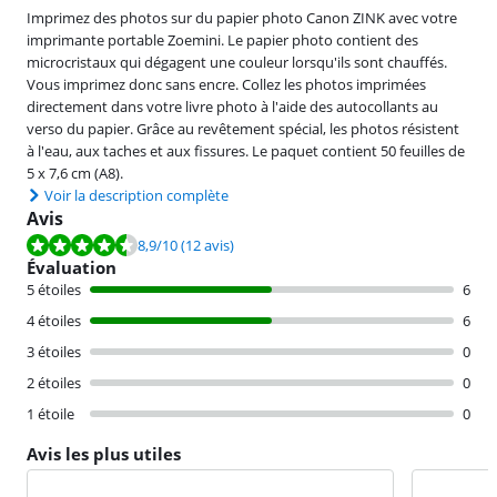
Imprimez des photos sur du papier photo Canon ZINK avec votre
imprimante portable Zoemini. Le papier photo contient des
microcristaux qui dégagent une couleur lorsqu'ils sont chauffés.
Vous imprimez donc sans encre. Collez les photos imprimées
directement dans votre livre photo à l'aide des autocollants au
verso du papier. Grâce au revêtement spécial, les photos résistent
à l'eau, aux taches et aux fissures. Le paquet contient 50 feuilles de
5 x 7,6 cm (A8).
Voir la description complète
Avis
La note est de 8,9 sur 10, basée sur 12 avis.
8,9
/10
(12 avis)
Évaluation
5 étoiles
6
4 étoiles
6
3 étoiles
0
2 étoiles
0
1 étoile
0
Avis les plus utiles