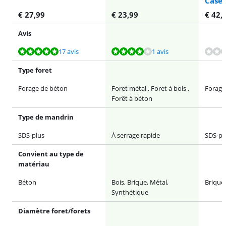
Case
€
27,99
€
23,99
€
42,
Avis
La note est de 9,5 sur 10, basée sur 17 avis.
La note est de 8,0 sur 10, basée sur 1 avis.
La note est de 9,4 sur 10, basée sur 27 avis.
17 avis
1 avis
Type foret
Forage de béton
Foret métal , Foret à bois ,
Forage
Forêt à béton
Type de mandrin
SDS-plus
À serrage rapide
SDS-pl
Convient au type de
matériau
Béton
Bois, Brique, Métal,
Brique,
Synthétique
Diamètre foret/forets