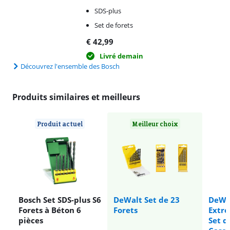
SDS-plus
Set de forets
€
42,99
Livré demain
Découvrez l'ensemble des Bosch
Produits similaires et meilleurs
Produit actuel
Meilleur choix
Bosch Set SDS-plus S6
DeWalt Set de 23
DeWal
Forets à Béton 6
Forets
Extre
pièces
Set d