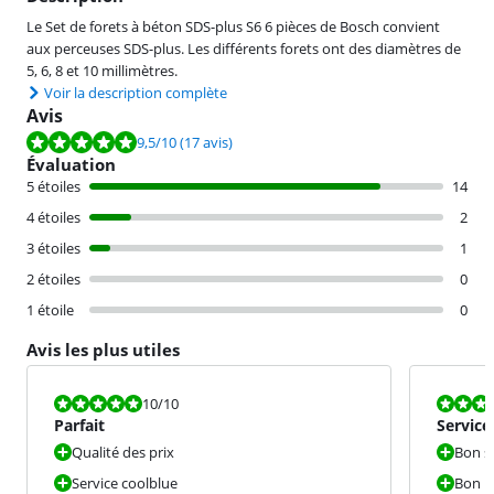
Le Set de forets à béton SDS-plus S6 6 pièces de Bosch convient
aux perceuses SDS-plus. Les différents forets ont des diamètres de
5, 6, 8 et 10 millimètres.
Voir la description complète
Avis
La note est de 9,5 sur 10, basée sur 17 avis.
9,5
/10
(17 avis)
Évaluation
5 étoiles
14
4 étoiles
2
3 étoiles
1
2 étoiles
0
1 étoile
0
Avis les plus utiles
La note est 10 sur 10.
La note est 1
10
/10
Parfait
Service
Qualité des prix
Bon s
Service coolblue
Bon m