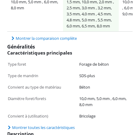
10,0 mm, 5,0 mm , 6,0 mm,
1,5 mm, 10,0 mm, 2,0 mm ,
10,0 m
8,0 mm
2,5 mm, 3,0 mm , 3,2 mm,
, 6,0 m
3,5 mm, 4,0 mm , 4,5 mm,
9,0 m
4,8 mm, 5,0 mm , 5,5 mm,
6,0 mm, 6,5 mm, 8,0 mm
Montrer la comparaison complète
Généralités
Caractéristiques principales
Type foret
Forage de béton
Type de mandrin
SDS-plus
Convient au type de matériau
Béton
Diamètre foret/forets
10,0 mm, 5,0 mm , 6,0 mm,
8,0 mm
Convient à (utilisation)
Bricolage
Montrer toutes les caractéristiques
Description