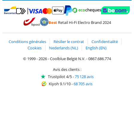
Payer avec MasterCard et Visa via ClickToPay
Payer avec des écochèques
Payer avec Bancontact
Payer avec ApplePay
Webshop Trustmark 
Payer avec PayPal
Best
Retail Hi-Fi Electro Brand 2024
Trustprofile de Coolblue
Expédition et livraison avec bPost
Conditions générales
Résilier le contrat
Confidentialité
Cookies
Nederlands (NL)
English (EN)
© 1999 - 2026 - Coolblue België N.V. - 0867.686.774
Avis des clients :
Trustpilot 4/5
-
75 128 avis
Kiyoh 9.1/10
-
68 705 avis