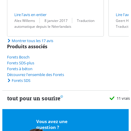
Lire l'avis en entier
Lire l'avi
Évaluation par :
Date :
Traduction :
Évaluation pa
Date :
Traduction :
Alex Willems
8 janvier 2017
Traduction
Geert He
automatique depuis le Néerlandais
Traducti
Montrer tous les 17 avis
Produits associés
Forets Bosch
Forets SDS-plus
Forets à béton
Découvrez l'ensemble des Forets
Forets SDS
tout pour un sourire
11 vrais
Vous avez une
question ?