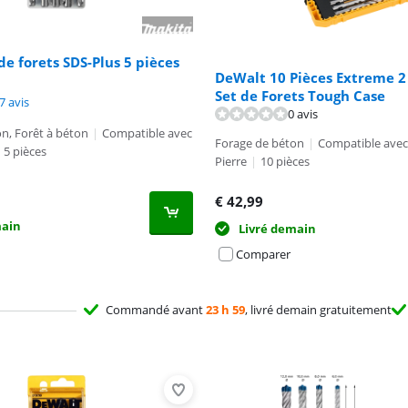
de forets SDS-Plus 5 pièces
DeWalt 10 Pièces Extreme 2
Set de Forets Tough Case
9,4 sur 10, basée sur 27 avis.
7 avis
0 avis
n, Forêt à béton
|
Compatible avec
Forage de béton
|
Compatible avec
5 pièces
Pierre
|
10 pièces
€
42,99
main
Livré demain
Comparer
Commandé avant
23 h 59
, livré demain gratuitement