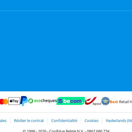
Best
Retail H
erCard et Visa via ClickToPay
Payer avec des écochèques
t
Payer avec ApplePay
Webshop Trustmark et avis des clients
Trustprofile de C
Expédition et livraison ave
Payer avec PayPal
ales
Résilier le contrat
Confidentialité
Cookies
Nederlands (N
© 1999 - 2026 - Coolblue België N.V. - 0867.686.774