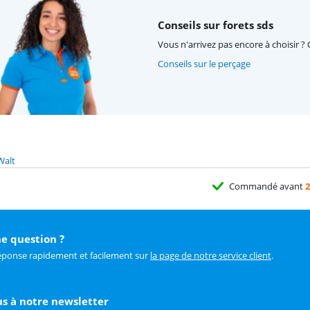
Conseils sur forets sds
Vous n'arrivez pas encore à choisir ? 
Conseils sur le perçage
Walt
Commandé avant
2
e question ?
éponse rapidement et facilement sur
la page de notre service client
.
us à notre newsletter