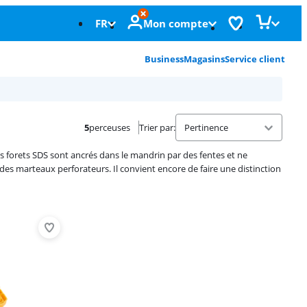
FR
Mon compte
Business
Magasins
Service client
5
perceuses
Trier par
:
s forets SDS sont ancrés dans le mandrin par des fentes et ne
des marteaux perforateurs. Il convient encore de faire une distinction
Advertentie