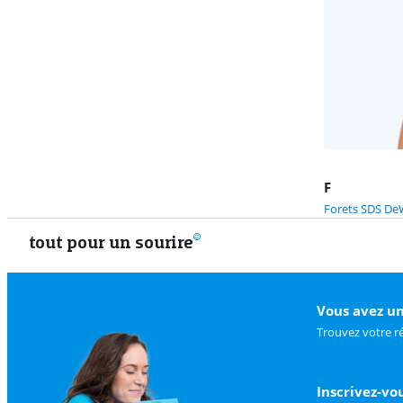
F
Forets SDS De
tout pour un sourire
Vous avez un
Trouvez votre r
Inscrivez-vo