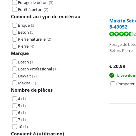
Forage de béton
(
5
)
Forêt à béton
(
2
)
Convient au type de matériau
Makita Set 
Brique
(
3
)
B-49052
Béton
(
5
)
La note est de 
2
Pierre naturelle
(
2
)
Forage de béto
Pierre
(
4
)
Béton, Pierre
|
Marque
Bosch
(
1
)
€
20,99
Bosch Professional
(
1
)
Livré de
DeWalt
(
2
)
Makita
(
1
)
Comparer
Nombre de pièces
4
(
1
)
5
(
1
)
6
(
1
)
7
(
1
)
10
(
1
)
Convient à (utilisation)