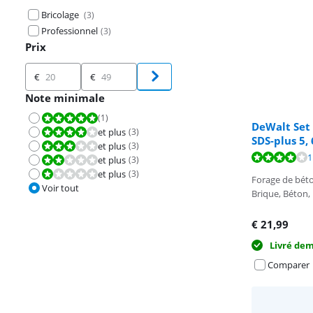
Bricolage
(
3
)
Professionnel
(
3
)
Prix
Prix
€
€
Note minimale
(
1
)
La note est 10 sur 10.
DeWalt Set 
et plus
(
3
)
La note est 8,0 sur 10.
SDS-plus 5,
et plus
(
3
)
La note est 6,0 sur 10.
La note est de 
La note est de 
1
et plus
(
3
)
La note est 4,0 sur 10.
et plus
(
3
)
La note est 2,0 sur 10.
Forage de béto
Voir tout
Brique, Béton, 
€
21,99
Livré de
Comparer