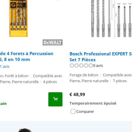
de 4 Forets à Percussion
Bosch Professional EXPERT S
 6, 8 en 10 mm
Set 7 Pièces
0 avis
8,4 sur 10, basée sur 11 avis.
9,5 sur 10, basée sur 17 avis.
1 avis
Forage de béton
|
Compatible avec
n, Forêt à béton
|
Compatible avec
Pierre, Pierre naturelle
|
7 pièces
Pierre, Pierre naturelle
|
4 pièces
€
48,99
Temporairement épuisé
main
Comparer