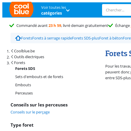
Voir toutes les
catégories
Commandé avant
23 h 59
, livré demain gratuitement
Échange
Forets
Forets à serrage rapide
Forets SDS-plus
Foret à béton
Fore
Résultats de recherche et tri
Forets
Coolblue.be
Outils électriques
Forets
Pour les trava
Forets SDS
peuvent donc p
Sets d'embouts et de forets
entre SDS-plus
Embouts
Perceuses
Conseils sur les perceuses
Conseils sur le perçage
Type foret