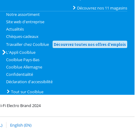
Découvrez nos 11 magasins
Notre assortiment
Site web d'entreprise
Actualités
Chèques-cadeaux
Travailler chez Coolblue
Découvrez toutes nos offres d'emplois
L'Appli Coolblue
Coolblue Pays-Bas
Coolblue Allemagne
Confidentialité
Déclaration d'accessibilité
Tout sur Coolblue
i-Fi Electro Brand 2024
oolblue
c bPost
L)
English (EN)