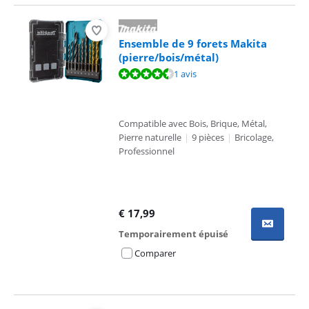
Ensemble de 9 forets Makita
(pierre/bois/métal)
La note est de 9,0 sur 10, basée sur 1 avis.
1 avis
Compatible avec Bois, Brique, Métal,
Pierre naturelle
|
9 pièces
|
Bricolage,
Professionnel
€
17,99
Temporairement épuisé
Comparer