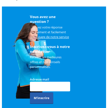
Vous avez une
question ?
Trouvez votre réponse
rapidement et facilement
sur
la page de notre service
client
.
Inscrivez-vous à notre
newsletter
Recevez les meilleures
offres et nos conseils
personnalisés.
Adresse mail
M'inscrire