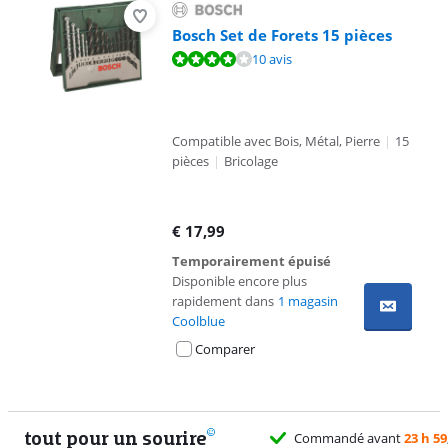
Bosch Set de Forets 15 pièces
La note est de 8,1 sur 10, basée sur 10 avis.
10 avis
Compatible avec Bois, Métal, Pierre
|
15
pièces
|
Bricolage
€
17,99
Temporairement épuisé
Disponible encore plus
rapidement dans
1 magasin
Coolblue
Comparer
tout pour un sourire
Commandé avant
23 h 59
, l