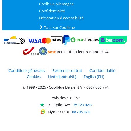
Coolblue Allemagne
Confidentialité
Déclaration d'accessibilité
Tout sur Coolblue
Payer avec MasterCard et Visa via ClickToPay
Payer avec des écochèques
Payer avec Bancontact
Payer avec ApplePay
Webshop Trustmark 
Payer avec PayPal
Best
Retail Hi-Fi Electro Brand 2024
Trustprofile de Coolblue
Expédition et livraison avec bPost
Conditions générales
Résilier le contrat
Confidentialité
Cookies
Nederlands (NL)
English (EN)
© 1999 - 2026 - Coolblue België N.V. - 0867.686.774
Avis des clients :
Trustpilot 4/5
-
75 129 avis
Kiyoh 9.1/10
-
68 705 avis