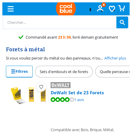
Commandé avant
23 h 59
, livré demain gratuitement
Forets à métal
Si vous voulez percer du métal ou des panneaux, n'oubliez pas de fixer un foret à métal sur votre perceuse. Les forets à métal sont très affûtés afin de pouvoir percer des matériaux durs. De plus, une tête émoussée pourrait se détacher de la tête et endommager le métal. Le foret à métal le plus courant est souvent appelé foret HSS, l'abréviation de High Speed Steel. Vous trouverez souvent des forets à métal dans un set avec des forets à bois et à pierre, car ces forets peuvent tous être utilisés avec une perceuse-visseuse ou une perceuse à percussion.
Afficher plus
Filtres
Sets d'embouts et de forets
Quelle perceuse me
DeWalt Set de 23 Forets
La note est de 8,0 sur 10, basée sur 1 avis.
1 avis
Compatible avec Bois, Brique, Métal,