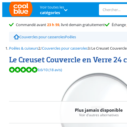
Voir toutes les
catégories
Commandé avant
23 h 59
, livré demain gratuitement
Échange
Couvercles pour casseroles
Poêles
Poêles & cuiseurs
Couvercles pour casseroles
Le Creuset Couvercle
Le Creuset Couvercle en Verre 24 
La note est de 9,6 sur 10, basée sur 18 avis.
9,6
/10
(18 avis)
Plus jamais disponible
Voir d'autres alternatives