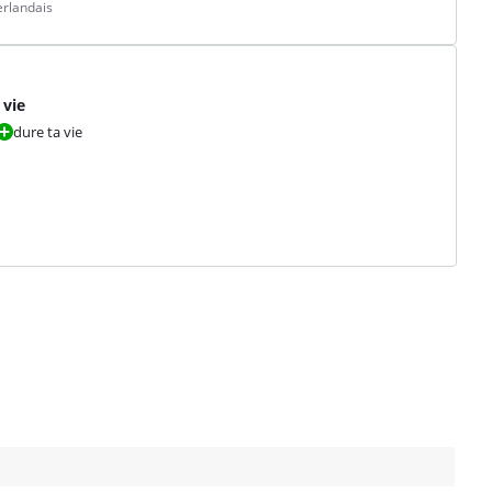
erlandais
 vie
dure ta vie