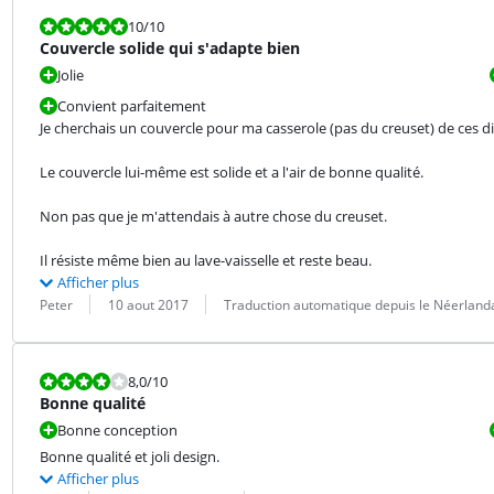
La note est 10 sur 10.
10
/10
Couvercle solide qui s'adapte bien
Jolie
Convient parfaitement
Je cherchais un couvercle pour ma casserole (pas du creuset) de ces d
Le couvercle lui-même est solide et a l'air de bonne qualité.
Non pas que je m'attendais à autre chose du creuset.
Il résiste même bien au lave-vaisselle et reste beau.
Afficher plus
Évaluation par :
Date :
Traduction :
Peter
10 aout 2017
Traduction automatique depuis le Néerland
La note est 8,0 sur 10.
8,0
/10
Bonne qualité
Bonne conception
Bonne qualité et joli design.
Afficher plus