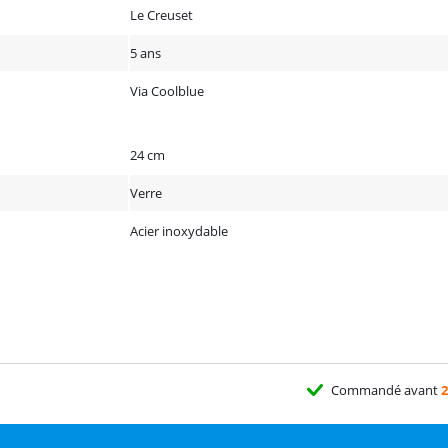
Le Creuset
5 ans
Via Coolblue
24 cm
Verre
Acier inoxydable
Commandé avant
2