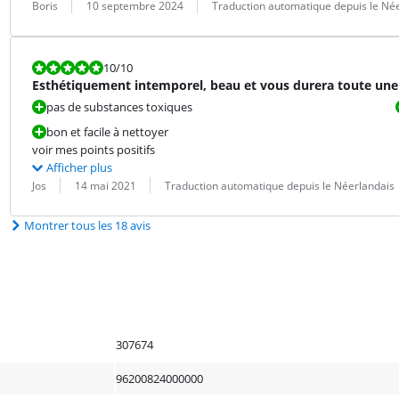
Évaluation par :
Date :
Traduction :
Boris
10 septembre 2024
Traduction automatique depuis le Né
La note est 10 sur 10.
10
/10
Esthétiquement intemporel, beau et vous durera toute une
pas de substances toxiques
bon et facile à nettoyer
voir mes points positifs
Afficher plus
Évaluation par :
Date :
Traduction :
Jos
14 mai 2021
Traduction automatique depuis le Néerlandais
Montrer tous les 18 avis
307674
96200824000000