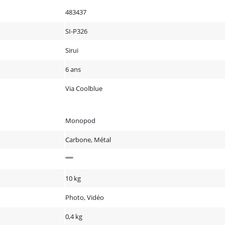
483437
SI-P326
Sirui
6 ans
Via Coolblue
Monopod
Carbone, Métal
10 kg
Photo, Vidéo
0,4 kg