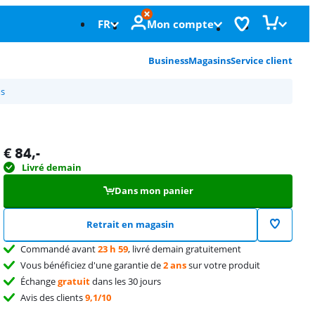
FR
Mon compte
Business
Magasins
Service client
ms
€
84
,-
Livré demain
Dans mon panier
Retrait en magasin
Commandé avant
23 h 59
, livré demain gratuitement
Vous bénéficiez d'une garantie de
2 ans
sur votre produit
Échange
gratuit
dans les 30 jours
Avis des clients
9,1/10