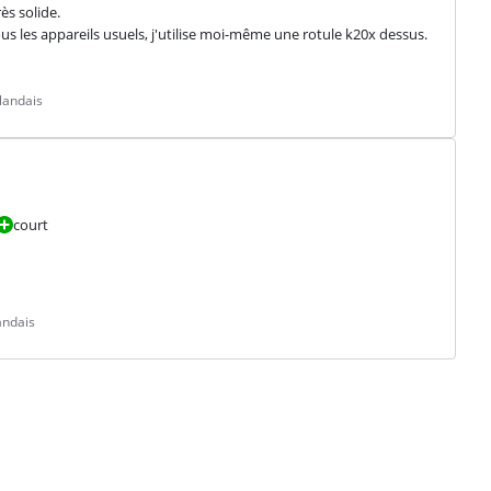
s solide.

us les appareils usuels, j'utilise moi-même une rotule k20x dessus. 
landais
court
andais