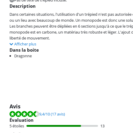
Pas de tête de trépied incluse.
Description
Dans certaines situations, l'utilisation d'un trépied n'est pas autoris
ou un lieu avec beaucoup de monde. Un monopode est donc une solutio
Les branches peuvent être dépliées en 6 sections jusqu'à ce que le tr
monopode est en carbone, un matériau très robuste et léger. L'ajou
liberté de mouvement.
Afficher plus
Dans la boite
Dragonne
Avis
La note est de 9,4 sur 10, basée sur 17 avis.
9,4
/10
(17 avis)
Évaluation
5 étoiles
13