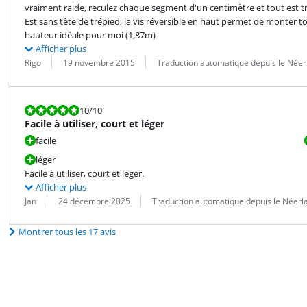
vraiment raide, reculez chaque segment d'un centimètre et tout est trè
Est sans tête de trépied, la vis réversible en haut permet de monter to
hauteur idéale pour moi (1,87m)
Afficher plus
Évaluation par :
Date :
Traduction :
Rigo
19 novembre 2015
Traduction automatique depuis le Néer
La note est 10 sur 10.
10
/10
Facile à utiliser, court et léger
facile
léger
Facile à utiliser, court et léger.
Afficher plus
Évaluation par :
Date :
Traduction :
Jan
24 décembre 2025
Traduction automatique depuis le Néerl
Montrer tous les 17 avis