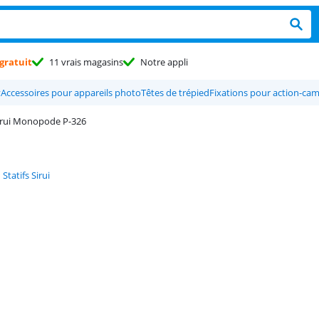
gratuit
11 vrais magasins
Notre appli
y
Accessoires pour appareils photo
Têtes de trépied
Fixations pour action-ca
irui Monopode P-326
Statifs Sirui