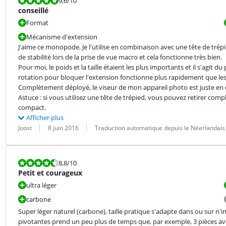
La note est 9,6 sur 10.
9,6
/10
conseillé
Format
Mécanisme d'extension
J'aime ce monopode. Je l'utilise en combinaison avec une tête de tr
de stabilité lors de la prise de vue macro et cela fonctionne très bien.

Pour moi, le poids et la taille étaient les plus importants et il s'agit
rotation pour bloquer l'extension fonctionne plus rapidement que les l
Complètement déployé, le viseur de mon appareil photo est juste en d
Astuce : si vous utilisez une tête de trépied, vous pouvez retirer com
compact.
Afficher plus
Évaluation par :
Date :
Traduction :
Joost
8 juin 2016
Traduction automatique depuis le Néerlandais
La note est 8,8 sur 10.
8,8
/10
Petit et courageux
ultra léger
carbone
Super léger naturel (carbone), taille pratique s'adapte dans ou sur n'
pivotantes prend un peu plus de temps que, par exemple, 3 pièces avec