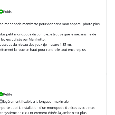
Poids
épied monopode manfrotto pour donner à mon appareil photo plus 
 du plus petit monopode disponible. Je trouve que le mécanisme de 
eviers utilisés par Manfrotto.

essous du niveau des yeux (je mesure 1,85 m).

plètement la roue en haut pour rendre le tout encore plus 
Petite
légèrement flexible à la longueur maximale
importe quoi. L'installation d'un monopode 6 pièces avec pinces 
 système de clic. Entièrement étirée, la jambe n'est plus 