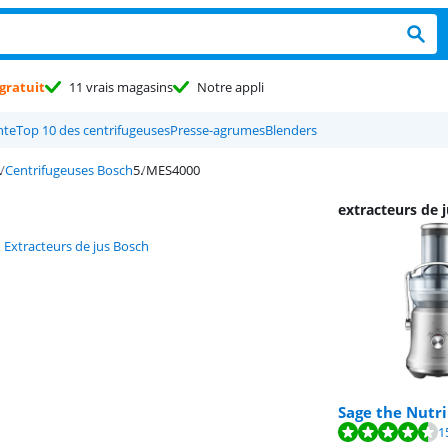
gratuit
11 vrais magasins
Notre appli
nte
Top 10 des centrifugeuses
Presse-agrumes
Blenders
Centrifugeuses Bosch
MES4000
extracteurs de j
Extracteurs de jus Bosch
Sage the Nutri
La note est de 8,7 
1
La note est de 8,5 