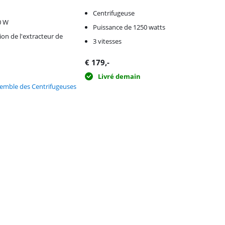
Centrifugeuse
0 W
Puissance de 1250 watts
ion de l'extracteur de
3 vitesses
€
179
,-
n
Livré demain
semble des Centrifugeuses