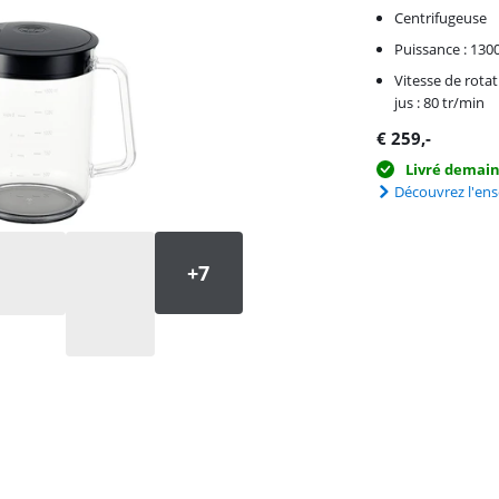
Centrifugeuse
Puissance : 130
Vitesse de rotat
jus : 80 tr/min
€
259
,-
Livré demai
Découvrez l'en