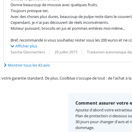
Donne beaucoup de mousse avec quelques fruits.

Toujours presque sec.

Avec des choses plus dures, beaucoup de pulpe reste dans le couvercle d
Cependant, je n'ai pas découvert de réels inconvénients.

Moteur puissant, brocolis en jus et pommes entières moi-même...
Bref, recommandé si vous souhaitez rester sous les 200 euros et ne co
Afficher plus
Évaluation par :
Date :
Traduction :
Sascha Glasmachers
20 juillet 2015
Traduction automatique dep
Montrer tous les 43 avis
re garantie standard. De plus, Coolblue s'occupe de tout : de l'achat à la r
Comment assurer votre ex
Ajoutez d'abord votre extracteur 
Plan de protection ci-dessous su
30 jours pour changer d'avis et 
dommage.