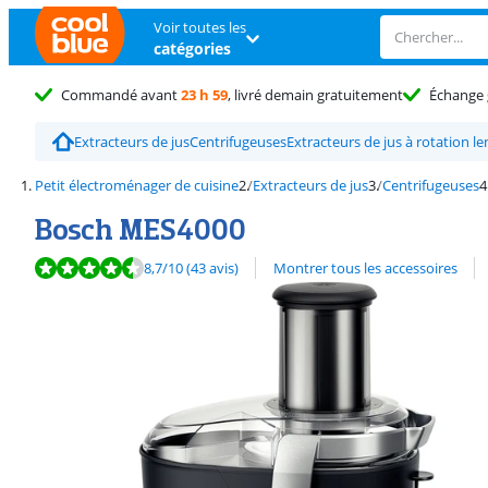
Voir toutes les
catégories
Commandé avant
23 h 59
, livré demain gratuitement
Échange
Extracteurs de jus
Centrifugeuses
Extracteurs de jus à rotation le
Petit électroménager de cuisine
Extracteurs de jus
Centrifugeuses
Bosch MES4000
La note est de 8,7 sur 10, basée sur 43 avis.
Découvrez l'ensemble des
8,7
/10
(43 avis)
Montrer tous les accessoires