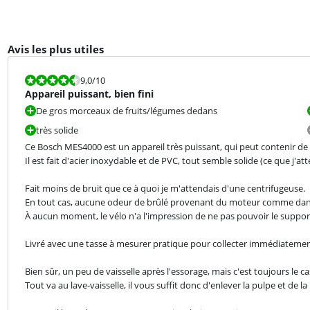
Avis les plus utiles
La note est 9,0 sur 10.
9,0
/10
Appareil puissant, bien fini
De gros morceaux de fruits/légumes dedans
très solide
Ce Bosch MES4000 est un appareil très puissant, qui peut contenir de 
Il est fait d'acier inoxydable et de PVC, tout semble solide (ce que j'at
Fait moins de bruit que ce à quoi je m'attendais d'une centrifugeuse.

En tout cas, aucune odeur de brûlé provenant du moteur comme dans les
À aucun moment, le vélo n'a l'impression de ne pas pouvoir le suppor
Livré avec une tasse à mesurer pratique pour collecter immédiatemen
Bien sûr, un peu de vaisselle après l'essorage, mais c'est toujours le cas
Tout va au lave-vaisselle, il vous suffit donc d'enlever la pulpe et de la