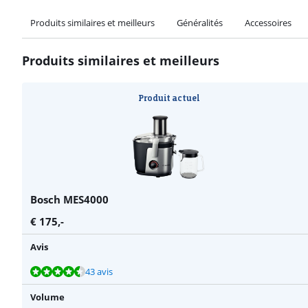
Produits similaires et meilleurs
Généralités
Accessoires
Produits similaires et meilleurs
Produit actuel
Bosch MES4000
€
175
,-
Avis
La note est de 8,7 sur 10, basée sur 43 avis.
La note est de 8,7 sur 10, basée sur 15 avis.
La note est de 8,5 sur 10, basée sur 26 avis.
43 avis
Volume