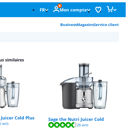
FR
Mon compte
Business
Magasins
Service client
us similaires
 Juicer Cold Plus
Sage the Nutri Juicer Cold
sur 10, basée sur 15 avis.
5 avis
sur 10, basée sur 26 avis.
26 avis