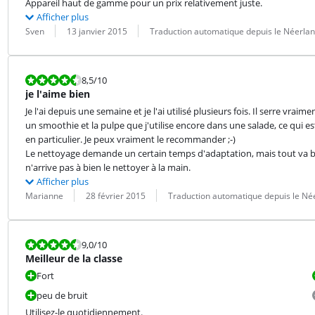
Appareil haut de gamme pour un prix relativement juste.
Afficher plus
Évaluation par :
Date :
Traduction :
Sven
13 janvier 2015
Traduction automatique depuis le Néerlan
La note est 8,5 sur 10.
8,5
/10
je l'aime bien
Je l'ai depuis une semaine et je l'ai utilisé plusieurs fois. Il serre vraim
un smoothie et la pulpe que j'utilise encore dans une salade, ce qui est
en particulier. Je peux vraiment le recommander ;-)

Le nettoyage demande un certain temps d'adaptation, mais tout va bien s
n'arrive pas à bien le nettoyer à la main.
Afficher plus
Évaluation par :
Date :
Traduction :
Marianne
28 février 2015
Traduction automatique depuis le Né
La note est 9,0 sur 10.
9,0
/10
Meilleur de la classe
Fort
peu de bruit
Utilisez-le quotidiennement.
