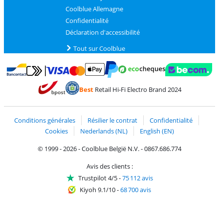
Coolblue Allemagne
Confidentialité
Déclaration d'accessibilité
Tout sur Coolblue
Payer avec MasterCard et Visa via ClickToPay
Payer avec des écochèques
Payer avec Bancontact
Payer avec ApplePay
Webshop Trustmark 
Payer avec PayPal
Best
Retail Hi-Fi Electro Brand 2024
Trustprofile de Coolblue
Expédition et livraison avec bPost
Conditions générales
Résilier le contrat
Confidentialité
Cookies
Nederlands (NL)
English (EN)
© 1999 - 2026 - Coolblue België N.V. - 0867.686.774
Avis des clients :
Trustpilot 4/5
-
75 112 avis
Kiyoh 9.1/10
-
68 700 avis