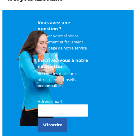
Vous avez une
question ?
Trouvez votre réponse
rapidement et facilement
sur
la page de notre service
client
.
Inscrivez-vous à notre
newsletter
Recevez les meilleures
offres et nos conseils
personnalisés.
Adresse mail
M'inscrire