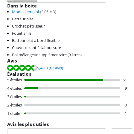
Dans la boite
Mode d'emploi
(
2.06
MB)
Batteur plat
Crochet pétrisseur
Fouet à fils
Batteur plat à bord flexible
Couvercle antiéclaboussure
Bol mélangeur supplémentaire (3 litres)
Avis
La note est de 9,4 sur 10, basée sur 62 avis.
9,4
/10
(62 avis)
Évaluation
5 étoiles
51
4 étoiles
9
3 étoiles
1
2 étoiles
0
1 étoile
1
Avis les plus utiles