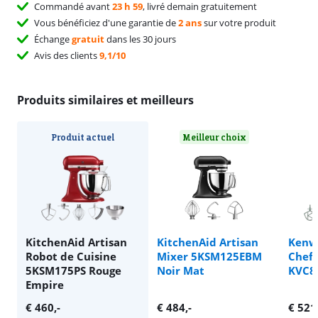
Commandé avant
23 h 59
, livré demain gratuitement
Vous bénéficiez d'une garantie de
2 ans
sur votre produit
Échange
gratuit
dans les 30 jours
Avis des clients
9,1/10
Produits similaires et meilleurs
Produit actuel
Meilleur choix
KitchenAid Artisan
KitchenAid Artisan
Kenw
Robot de Cuisine
Mixer 5KSM125EBM
Chef 
5KSM175PS Rouge
Noir Mat
KVC85
Empire
€
460
,-
€
484
,-
€
521