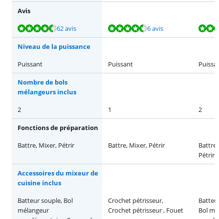
Avis
La note est de 9,4 sur 10, basée sur 62 avis.
La note est de 9,3 sur 10, basée sur 6 avis.
La note est de 9,2 sur 10, basée sur 36 avis.
La note est de 9,4 sur 10, basée sur 26 avis.
La note est de 9,3 sur 10, basée sur 6 avis.
62 avis
6 avis
Niveau de la puissance
Puissant
Puissant
Puissa
Nombre de bols
mélangeurs inclus
2
1
2
Fonctions de préparation
Battre, Mixer, Pétrir
Battre, Mixer, Pétrir
Battre,
Pétrir
Accessoires du mixeur de
cuisine inclus
Batteur souple, Bol
Crochet pétrisseur,
Batteur
mélangeur
Crochet pétrisseur , Fouet
Bol mé