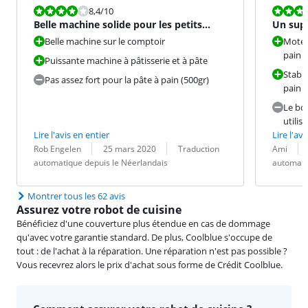
La note est 8,4 sur 10.
La note est 9
8,4
/10
Belle machine solide pour les petits
Un supe
gâteaux
Belle machine sur le comptoir
Moteu
pain
Puissante machine à pâtisserie et à pâte
Stable
Pas assez fort pour la pâte à pain (500gr)
pain
Le bol
utilis
Lire l'avis en entier
Lire l'avi
Évaluation par :
Date :
Traduction :
Évaluation pa
Date :
Traduction :
Rob Engelen
25 mars 2020
Traduction
Ami
automatique depuis le Néerlandais
automati
Montrer tous les 62 avis
Assurez votre robot de cuisine
Bénéficiez d'une couverture plus étendue en cas de dommage
qu'avec votre garantie standard. De plus, Coolblue s'occupe de
tout : de l'achat à la réparation. Une réparation n'est pas possible ?
Vous recevrez alors le prix d'achat sous forme de Crédit Coolblue.