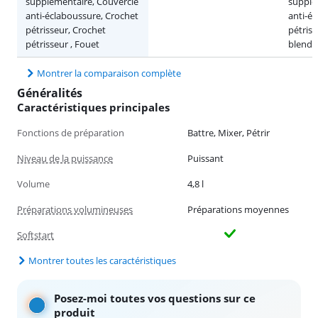
supplémentaire, Couvercle
supplé
anti-éclaboussure, Crochet
anti-é
pétrisseur, Crochet
pétris
pétrisseur , Fouet
blende
Montrer la comparaison complète
Généralités
Caractéristiques principales
Fonctions de préparation
Battre, Mixer, Pétrir
Niveau de la puissance
Puissant
Volume
4,8 l
Préparations volumineuses
Préparations moyennes
Softstart
Montrer toutes les caractéristiques
Posez-moi toutes vos questions sur ce
produit