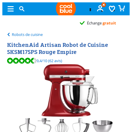
Échange
gratuit
Robots de cuisine
KitchenAid Artisan Robot de Cuisine
5KSM175PS Rouge Empire
La note est de 9,4 sur 10, basée sur 62 avis.
9,4
/10
(62 avis)