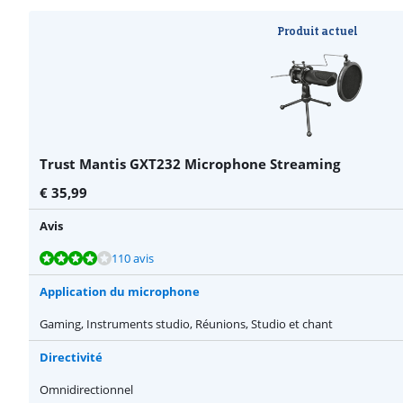
Produit actuel
Trust Mantis GXT232 Microphone Streaming
€
35,99
Avis
La note est de 8,3 sur 10, basée sur 110 avis.
La note est de 8,8 sur 10, basée sur 16 avis.
110 avis
Application du microphone
Gaming, Instruments studio, Réunions, Studio et chant
Directivité
Omnidirectionnel