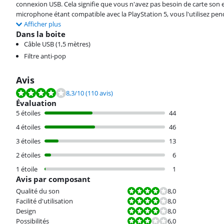
connexion USB. Cela signifie que vous n'avez pas besoin de carte son e
microphone étant compatible avec la PlayStation 5, vous l'utilisez pe
Afficher plus
Dans la boite
Câble USB (1,5 mètres)
Filtre anti-pop
Avis
La note est de 8,3 sur 10, basée sur 110 avis.
8,3
/10
(110 avis)
Évaluation
5 étoiles
44
4 étoiles
46
3 étoiles
13
2 étoiles
6
1 étoile
1
Avis par composant
La note est 8,0 sur 10.
Qualité du son
8,0
La note est 8,0 sur 10.
Facilité d'utilisation
8,0
La note est 8,0 sur 10.
Design
8,0
La note est 6,0 sur 10.
Possibilités
6,0