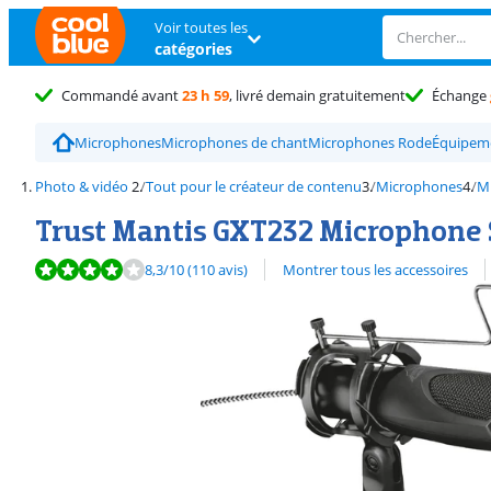
Voir toutes les
catégories
Commandé avant
23 h 59
, livré demain gratuitement
Échange
Microphones
Microphones de chant
Microphones Rode
Équipeme
Photo & vidéo
Tout pour le créateur de contenu
Microphones
M
Trust Mantis GXT232 Microphone
La note est de 8,3 sur 10, basée sur 110 avis.
Découvrez l'ensemble des
8,3
/10
(110 avis)
Montrer tous les accessoires