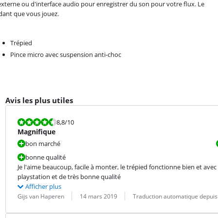
xterne ou d'interface audio pour enregistrer du son pour votre flux. Le
ndant que vous jouez.
Trépied
Pince micro avec suspension anti-choc
Avis les plus utiles
La note est 8,8 sur 10.
8,8
/10
Magnifique
bon marché
bonne qualité
Je l'aime beaucoup, facile à monter, le trépied fonctionne bien et avec
playstation et de très bonne qualité
Afficher plus
Évaluation par :
Date :
Traduction :
Gijs van Haperen
14 mars 2019
Traduction automatique depuis