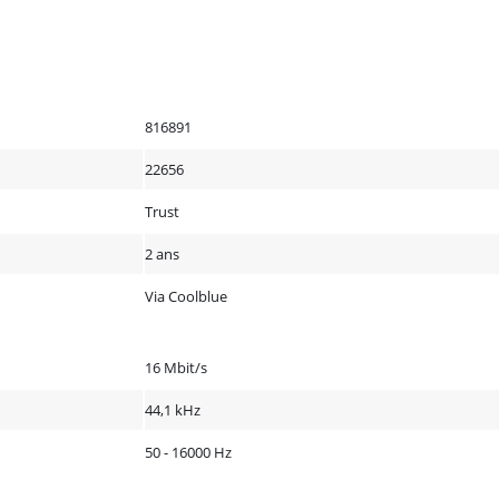
816891
22656
Trust
2 ans
Via Coolblue
16 Mbit/s
44,1 kHz
50 - 16000 Hz