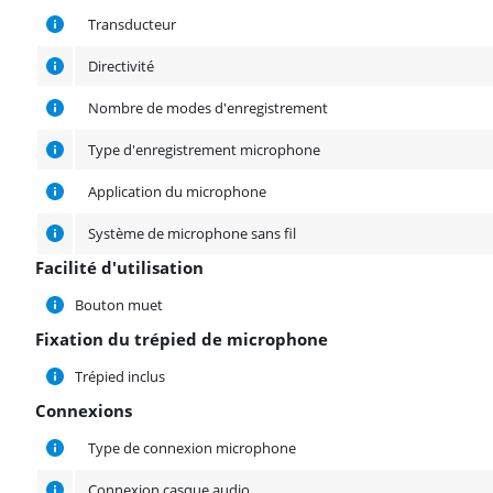
Caractéristiques
Transducteur
Directivité
Nombre de modes d'enregistrement
Type d'enregistrement microphone
Application du microphone
Système de microphone sans fil
Facilité d'utilisation
Facilité d'utilisation
Bouton muet
Fixation du trépied de microphone
Fixation du trépied de microphone
Trépied inclus
Connexions
Connexions
Type de connexion microphone
Connexion casque audio