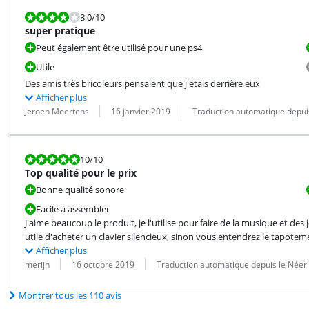
La note est 8,0 sur 10.
8,0
/10
super pratique
Peut également être utilisé pour une ps4
Utile
Des amis très bricoleurs pensaient que j'étais derrière eux
Afficher plus
Évaluation par :
Date :
Traduction :
Jeroen Meertens
16 janvier 2019
Traduction automatique depui
La note est 10 sur 10.
10
/10
Top qualité pour le prix
Bonne qualité sonore
Facile à assembler
J'aime beaucoup le produit, je l'utilise pour faire de la musique et des jeu
utile d'acheter un clavier silencieux, sinon vous entendrez le tapote
Afficher plus
Évaluation par :
Date :
Traduction :
merijn
16 octobre 2019
Traduction automatique depuis le Néer
Montrer tous les 110 avis