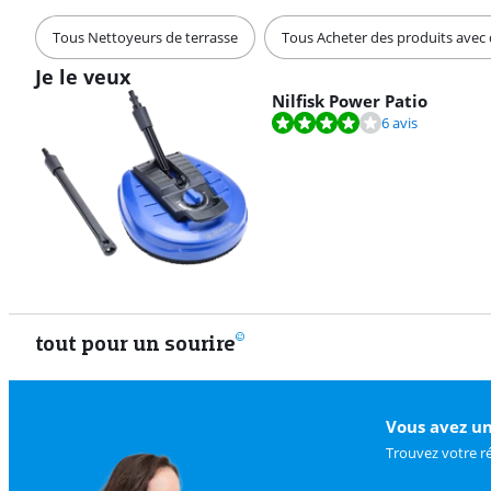
Tous Nettoyeurs de terrasse
Tous Acheter des produits avec
Je le veux
Nilfisk Power Patio
La note est de 8,3 sur 10, basée sur 6 avis.
6 avis
tout pour un sourire
Vous avez un
Trouvez votre r