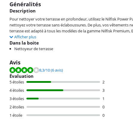
Généralités
Description
Pour nettoyer votre terrasse en profondeur, utilisez le Nilfisk Power 
nettoyez votre terrasse sans éclaboussures. De plus, vos vêtements ne
terrasse est adapté à tous les modèles de la gamme Nilfisk Premium, E
Afficher plus
Dans la boite
Nettoyeur de terrasse
Avis
La note est de 8,3 sur 10, basée sur 6 avis.
8,3
/10
(6 avis)
Évaluation
5 étoiles
2
4 étoiles
3
3 étoiles
1
2 étoiles
0
1 étoile
0