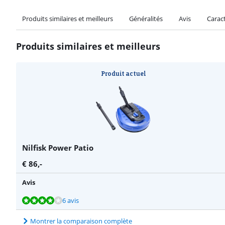
Produits similaires et meilleurs
Généralités
Avis
Caract
Produits similaires et meilleurs
Produit actuel
Nilfisk Power Patio
€
86
,-
Avis
La note est de 8,3 sur 10, basée sur 6 avis.
La note est de 9,1 sur 10, basée sur 6 avis.
La note est de 8,5 sur 10, basée sur 6 avis.
6 avis
Montrer la comparaison complète