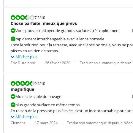
La note est 7,2 sur 10.
7,2
/10
Chose parfaite, mieux que prévu
Vous pouvez nettoyer de grandes surfaces très rapidement
rapidement interchangeable avec la lance normale
C'est la solution pour la terrasse, avec une lance normale, vous ne 
pièces en un rien de temps.
Afficher plus
Évaluation par :
Date :
Traduction :
Eric Distelbrink
26 février 2020
Traduction automatique depuis 
La note est 9,2 sur 10.
9,2
/10
magnifique
Moins de sable du pavage
plus grande surface en même temps
En raison de la pression plus élevée, c'est un incontournable pour un tr
Afficher plus
Évaluation par :
Date :
Traduction :
Clemens
17 mars 2024
Traduction automatique depuis le Néer