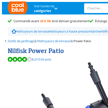
Voir toutes les
catégories
Commandé avant
23 h 59
, livré demain gratuitement
Échange
Nettoyeurs de terrasse
Nettoyeurs à haute pression
Kärcher
Nilfi
Outils de jardinage
Nettoyeurs de terrasse
Power Patio
Nilfisk Power Patio
La note est de 8,3 sur 10, basée sur 6 avis.
8,3
/10
(6 avis)