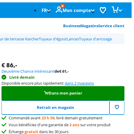
FR
Mon compte
Business
Magasins
Service client
r de terrasse Karcher
Tuyaux d'égout
Lances
Tuyaux d'arrosage
€
86
,-
Deuxième Chance intéressant
de
€
61
,-
Livré demain
Disponible encore plus rapidement
dans 2 magasins
Dans mon panier
Retrait en magasin
Commandé avant
23 h 59
, livré demain gratuitement
Vous bénéficiez d'une garantie de
2 ans
sur votre produit
Échange
gratuit
dans les 30 jours