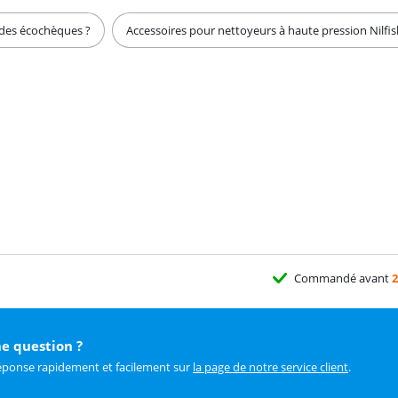
 des écochèques ?
Accessoires pour nettoyeurs à haute pression Nilfis
Commandé avant
2
e question ?
éponse rapidement et facilement sur
la page de notre service client
.