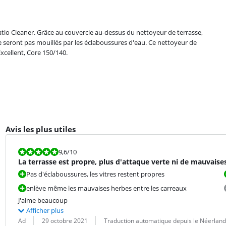
Patio Cleaner. Grâce au couvercle au-dessus du nettoyeur de terrasse,
 seront pas mouillés par les éclaboussures d'eau. Ce nettoyeur de
xcellent, Core 150/140.
Avis les plus utiles
La note est 9,6 sur 10.
9,6
/10
La terrasse est propre, plus d'attaque verte ni de mauvaise
Pas d'éclaboussures, les vitres restent propres
enlève même les mauvaises herbes entre les carreaux
J'aime beaucoup
Afficher plus
Évaluation par :
Date :
Traduction :
Ad
29 octobre 2021
Traduction automatique depuis le Néerland