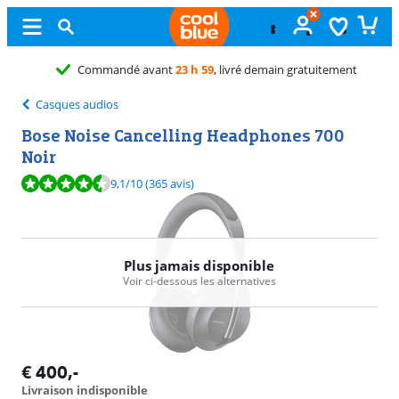
Échange
gr
Casques audios
Bose Noise Cancelling Headphones 700
Noir
La note est de 9,1 sur 10, basée sur 365 avis.
9,1
/10
(365 avis)
Plus jamais disponible
Voir ci-dessous les alternatives
€
400
,-
Livraison indisponible