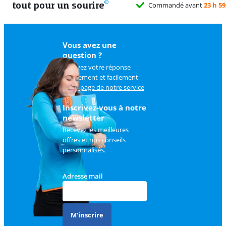
tout pour un sourire
Vous avez une
question ?
Trouvez votre réponse
rapidement et facilement
sur
la page de notre service
client
.
Inscrivez-vous à notre
newsletter
Recevez les meilleures
offres et nos conseils
personnalisés.
Adresse mail
M'inscrire