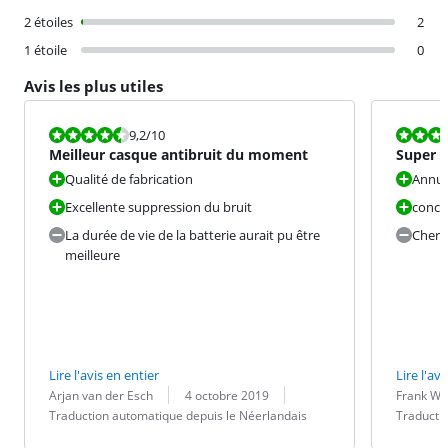
2 étoiles
2
1 étoile
0
Avis les plus utiles
La note est 9,2 sur 10.
La note est 9
9,2
/10
Meilleur casque antibruit du moment
Super b
Qualité de fabrication
Annul
Excellente suppression du bruit
conce
La durée de vie de la batterie aurait pu être
Cher
meilleure
Lire l'avis en entier
Lire l'avi
Évaluation par :
Date :
Traduction :
Évaluation pa
Date :
Traduction :
Arjan van der Esch
4 octobre 2019
Frank Wi
Traduction automatique depuis le Néerlandais
Traducti