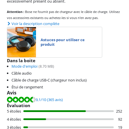
excessivement présent ou absent.
Attention :
Bose ne fournit pas de chargeur avec le câble de charge. Utilisez
vos accessoires existants ou achetez-les si vous n'en avez pas.
Voir la description complète
Astuces pour utiliser ce
produit
Dans la boite
Mode d'emploi
(
8.70
MB)
Câble audio
Câble de charge USB-C (chargeur non inclus)
Étui de rangement
Avis
La note est de 9,1 sur 10, basée sur 365 avis.
9,1
/10
(365 avis)
Évaluation
5 étoiles
252
4 étoiles
92
3 étoiles
19