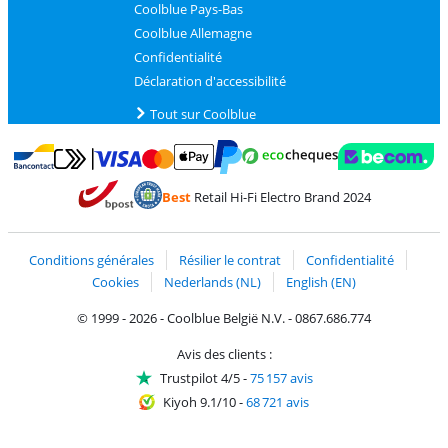
Coolblue Pays-Bas
Coolblue Allemagne
Confidentialité
Déclaration d'accessibilité
Tout sur Coolblue
Payer avec MasterCard et Visa via ClickToPay
Payer avec des écochèques
Payer avec Bancontact
Payer avec ApplePay
Webshop Trustmark 
Payer avec PayPal
Best
Retail Hi-Fi Electro Brand 2024
Trustprofile de Coolblue
Expédition et livraison avec bPost
Conditions générales
Résilier le contrat
Confidentialité
Cookies
Nederlands (NL)
English (EN)
© 1999 - 2026 - Coolblue België N.V. - 0867.686.774
Avis des clients :
Trustpilot 4/5
-
75 157 avis
Kiyoh 9.1/10
-
68 721 avis