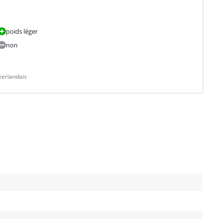
poids léger
non
éerlandais