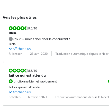
Avis les plus utiles
La note est 9,0 sur 10.
9,0
/10
Bien.
Prix 20€ moins cher chez le concurrent !
Bien.
Afficher plus
Évaluation par :
Date :
Traduction :
R. Janssen
23 avril 2020
Traduction automatique depuis le Néer
La note est 8,5 sur 10.
8,5
/10
fait ce qui est attendu
fonctionne bien et rapidement
fait ce qui est attendu
Afficher plus
Évaluation par :
Date :
Traduction :
Scholten
6 février 2021
Traduction automatique depuis le Néer