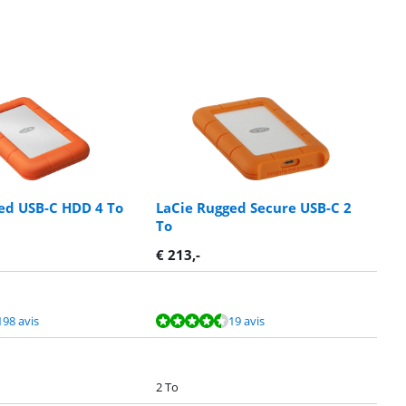
ed USB-C HDD 4 To
LaCie Rugged Secure USB-C 2
To
€
213
,-
198 avis
19 avis
2 To