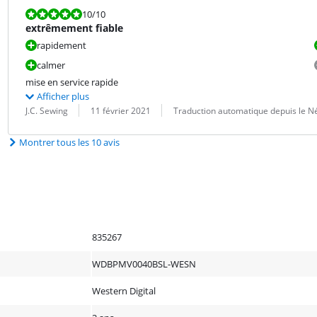
La note est 10 sur 10.
10
/10
extrêmement fiable
rapidement
calmer
mise en service rapide
Afficher plus
Évaluation par :
Date :
Traduction :
J.C. Sewing
11 février 2021
Traduction automatique depuis le N
Montrer tous les 10 avis
835267
WDBPMV0040BSL-WESN
Western Digital