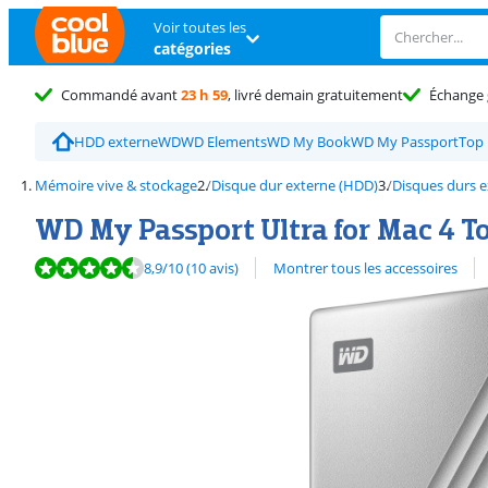
Voir toutes les
catégories
Commandé avant
23 h 59
, livré demain gratuitement
Échange
HDD externe
WD
WD Elements
WD My Book
WD My Passport
Top 
Mémoire vive & stockage
Disque dur externe (HDD)
Disques durs e
WD My Passport Ultra for Mac 4 T
La note est de 8,9 sur 10, basée sur 10 avis.
Découvrez l'ensemble des
8,9
/10
(10 avis)
Montrer tous les accessoires