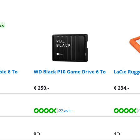
oix
le 6 To
WD Black P10 Game Drive 6 To
LaCie Rugg
€
250
,-
€
234
,-
22 avis
6 To
4 To