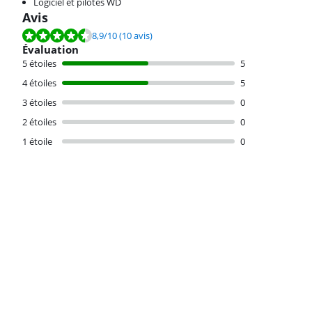
Logiciel et pilotes WD
Avis
La note est de 8,9 sur 10, basée sur 10 avis.
8,9
/10
(10 avis)
Évaluation
5 étoiles
5
4 étoiles
5
3 étoiles
0
2 étoiles
0
1 étoile
0