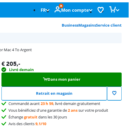
FR
Mon compte
Business
Magasins
Service client
or Mac 4 To Argent
€
205
,-
Livré demain
Dans mon panier
Retrait en magasin
Commandé avant
23 h 59
, livré demain gratuitement
Vous bénéficiez d'une garantie de
2 ans
sur votre produit
Échange
gratuit
dans les 30 jours
Avis des clients
9,1/10