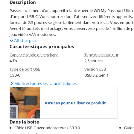
Description
Passez facilement d’un appareil à l’autre avec le WD My Passport Ultra
d’un port USB-C. Vous pourrez donc l’utiliser avec différents apparei
format de 2,5 pouces se glisse facilement dans votre sac. Vous emport
Avec 4 téraoctets de stockage, vous conserverez plus de 1 million de p
jeux vidéo AAA modernes.
Afficher plus
Caractéristiques principales
Capacité totale de stockage
Type de disque dur
4 To
2,5 pouces
Type de port USB
Version USB
USB-C
USB 3.2 Gen 1
Montrer toutes les caractéristiques
Astuces pour utiliser ce produit
Dans la boite
Câble USB-C avec adaptateur USB 3.0
Guide