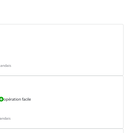
landais
opération facile
landais