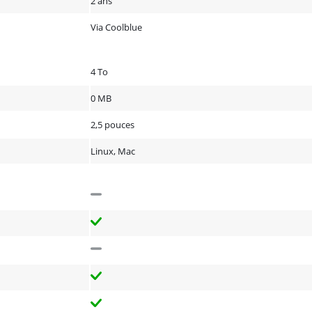
2 ans
Via Coolblue
4 To
0 MB
2,5 pouces
Linux, Mac