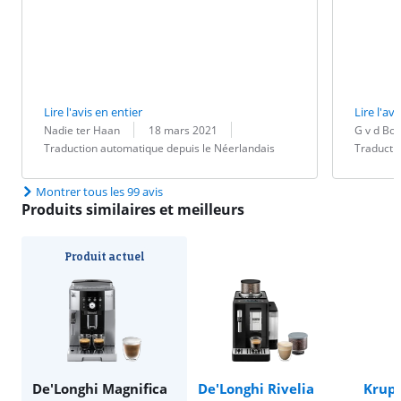
pour votre café
Lire l'avis en entier
Lire l'avi
Évaluation par :
Date :
Traduction :
Évaluation pa
Date :
Traduction :
Nadie ter Haan
18 mars 2021
G v d Bo
Traduction automatique depuis le Néerlandais
Traducti
Montrer tous les 99 avis
Produits similaires et meilleurs
Produit actuel
De'Longhi Magnifica
De'Longhi Rivelia
Krups