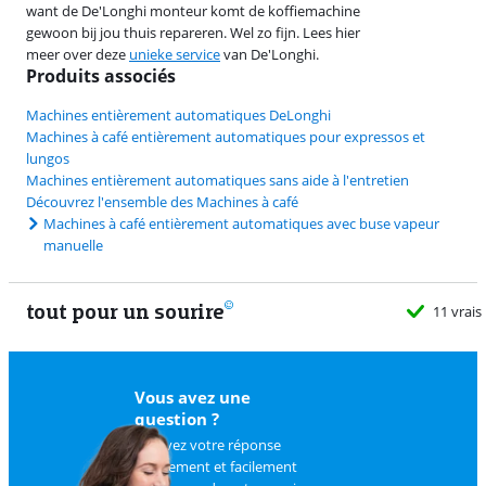
want de De'Longhi monteur komt de koffiemachine
gewoon bij jou thuis repareren. Wel zo fijn. Lees hier
meer over deze
unieke service
van De'Longhi.
Produits associés
Machines entièrement automatiques DeLonghi
Machines à café entièrement automatiques pour expressos et
lungos
Machines entièrement automatiques sans aide à l'entretien
Découvrez l'ensemble des Machines à café
Machines à café entièrement automatiques avec buse vapeur
manuelle
tout pour un sourire
11 vrais
Vous avez une
question ?
Trouvez votre réponse
rapidement et facilement