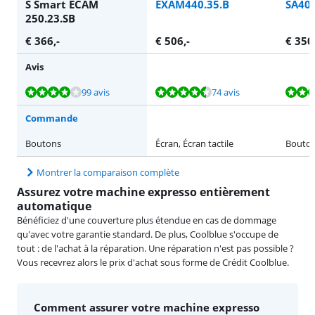
S Smart ECAM
EXAM440.35.B
SA40
250.23.SB
€
366
,-
€
506
,-
€
350
Avis
La note est de 8,4 sur 10, basée sur 99 avis.
La note est de 9,2 sur 10, basée sur 74 avis.
La note est de 9,2 sur 10, basée sur 30 avis.
La note est de 7,8 sur 10, basée sur 19 avis.
La note est de 8,9 sur 10, basée sur 45 avis.
99 avis
74 avis
Commande
Boutons
Écran, Écran tactile
Bouto
Montrer la comparaison complète
Assurez votre machine expresso entièrement
automatique
Bénéficiez d'une couverture plus étendue en cas de dommage
qu'avec votre garantie standard. De plus, Coolblue s'occupe de
tout : de l'achat à la réparation. Une réparation n'est pas possible ?
Vous recevrez alors le prix d'achat sous forme de Crédit Coolblue.
Comment assurer votre machine expresso