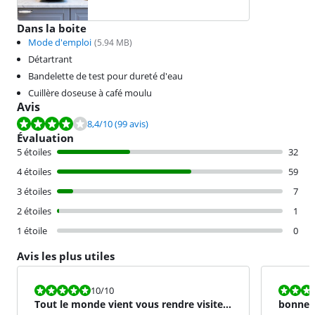
Dans la boite
Mode d'emploi
(
5.94
MB)
Détartrant
Bandelette de test pour dureté d'eau
Cuillère doseuse à café moulu
Avis
La note est de 8,4 sur 10, basée sur 99 avis.
8,4
/10
(99 avis)
Évaluation
5 étoiles
32
4 étoiles
59
3 étoiles
7
2 étoiles
1
1 étoile
0
Avis les plus utiles
La note est 10 sur 10.
La note est 8
10
/10
Tout le monde vient vous rendre visite
bonne t