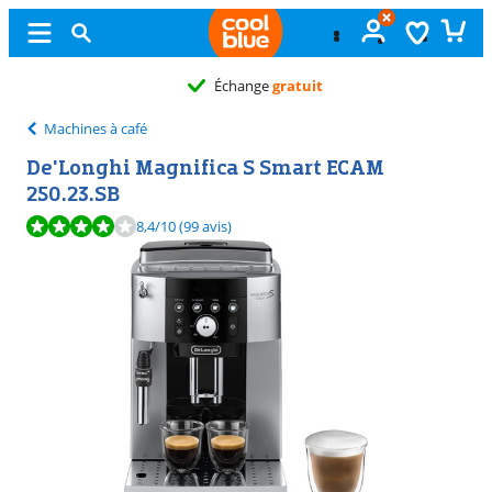
Échange
gratuit
Machines à café
De'Longhi Magnifica S Smart ECAM
250.23.SB
La note est de 8,4 sur 10, basée sur 99 avis.
8,4
/10
(99 avis)