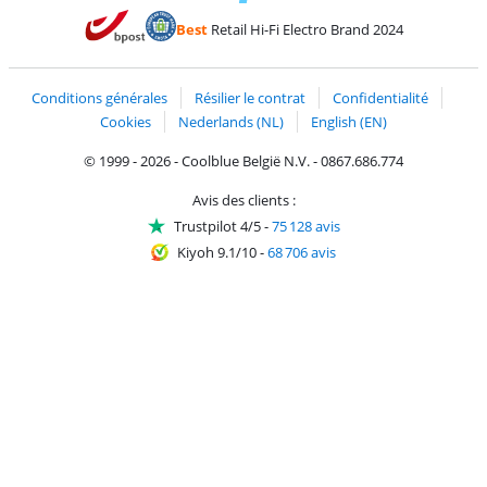
Payer avec MasterCard et Visa via ClickToPay
Payer avec des écochèques
Payer avec Bancontact
Payer avec ApplePay
Webshop Trustmark 
Payer avec PayPal
Best
Retail Hi-Fi Electro Brand 2024
Trustprofile de Coolblue
Expédition et livraison avec bPost
Conditions générales
Résilier le contrat
Confidentialité
Cookies
Nederlands (NL)
English (EN)
© 1999 - 2026 - Coolblue België N.V. - 0867.686.774
Avis des clients :
Trustpilot 4/5
-
75 128 avis
Kiyoh 9.1/10
-
68 706 avis