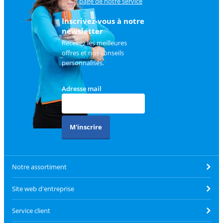
sur
la page de notre service
client
.
Inscrivez-vous à notre
newsletter
Recevez les meilleures
offres et nos conseils
personnalisés.
Adresse mail
M'inscrire
Notre assortiment
Site web d'entreprise
Service client