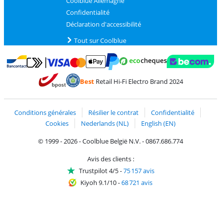
Coolblue Allemagne
Confidentialité
Déclaration d'accessibilité
Tout sur Coolblue
Payer avec MasterCard et Visa via ClickToPay
Payer avec des écochèques
Payer avec Bancontact
Payer avec ApplePay
Webshop Trustmark 
Payer avec PayPal
Best
Retail Hi-Fi Electro Brand 2024
Trustprofile de Coolblue
Expédition et livraison avec bPost
Conditions générales
Résilier le contrat
Confidentialité
Cookies
Nederlands (NL)
English (EN)
© 1999 - 2026 - Coolblue België N.V. - 0867.686.774
Avis des clients :
Trustpilot 4/5
-
75 157 avis
Kiyoh 9.1/10
-
68 721 avis