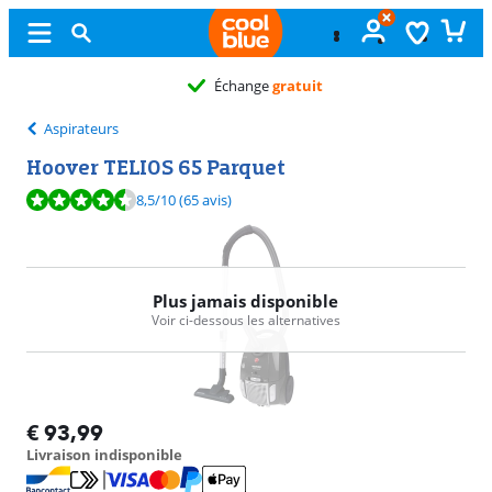
Échange
gratuit
Aspirateurs
Hoover TELIOS 65 Parquet
La note est de 8,5 sur 10, basée sur 65 avis.
8,5
/10
(65 avis)
Plus jamais disponible
Voir ci-dessous les alternatives
€
93,99
Livraison indisponible