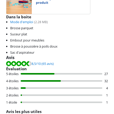
produit
Dans la boite
Mode d'emploi
(
2.28
MB)
Brosse parquet
Suceur plat
Embout pour meubles
Brosse à poussière à poils doux
Sac d'aspirateur
Avis
La note est de 8,5 sur 10, basée sur 65 avis.
8,5
/10
(65 avis)
Évaluation
5 étoiles
27
4 étoiles
32
3 étoiles
4
2 étoiles
1
1 étoile
1
Avis les plus utiles