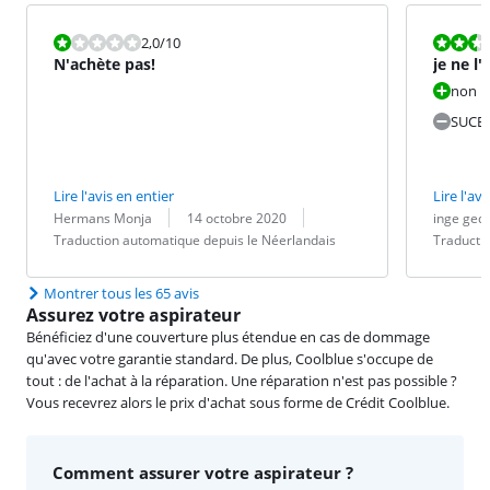
La note est 2,0 sur 10.
La note est 5
2,0
/10
N'achète pas!
je ne l
jamais
non
SUCE 
Lire l'avis en entier
Lire l'avi
Évaluation par :
Date :
Traduction :
Évaluation pa
Date :
Traduction :
Hermans Monja
14 octobre 2020
inge ged
Traduction automatique depuis le Néerlandais
Traducti
Montrer tous les 65 avis
Assurez votre aspirateur
Bénéficiez d'une couverture plus étendue en cas de dommage
qu'avec votre garantie standard. De plus, Coolblue s'occupe de
tout : de l'achat à la réparation. Une réparation n'est pas possible ?
Vous recevrez alors le prix d'achat sous forme de Crédit Coolblue.
Comment assurer votre aspirateur ?