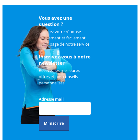
Vous avez une
question ?
Trouvez votre réponse
rapidement et facilement
sur
la page de notre service
client
.
Inscrivez-vous à notre
newsletter
Recevez les meilleures
offres et nos conseils
personnalisés.
Adresse mail
M'inscrire