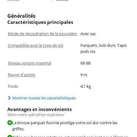
Généralités
Caractéristiques principales
Mode de récupération de la poussière
Avec sac
Compatible avec le type de sol
Parquets, Sols durs, Tapis
poils ras
Niveau sonore maximal
69 dB
Rayon d'action
9 m
Poids
4,1 kg
Montrer toutes les caractéristiques
Avantages et inconvénients
Selon notre spécialiste aspirateur
La brosse parquet fournie protège votre sol dur contre les
griffes.