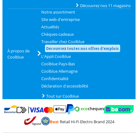
Découvrez nos 11 magasins
Notre assortiment
Site web d'entreprise
Actualités
Chèques-cadeaux
Travailler chez Coolblue
Découvrez toutes nos offres d'emplois
À propos de
L'Appli Coolblue
Coolblue
Coolblue Pays-Bas
Coolblue Allemagne
Confidentialité
Déclaration d'accessibilité
Tout sur Coolblue
Payer avec MasterCard et Visa via ClickToPay
Payer avec des écochèques
Payer avec Bancontact
Payer avec ApplePay
Webshop Trustmark 
Payer avec PayPal
Best
Retail Hi-Fi Electro Brand 2024
Trustprofile de Coolblue
Expédition et livraison avec bPost