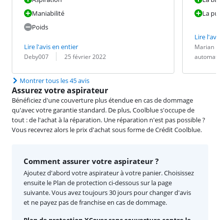
Maniabilité
La pui
Poids
Lire l'avi
Évaluation pa
Date :
Traduction :
Lire l'avis en entier
Marian
Évaluation par :
Date :
Deby007
25 février 2022
automati
Montrer tous les 45 avis
Assurez votre aspirateur
Bénéficiez d'une couverture plus étendue en cas de dommage
qu'avec votre garantie standard. De plus, Coolblue s'occupe de
tout : de l'achat à la réparation. Une réparation n'est pas possible ?
Vous recevrez alors le prix d'achat sous forme de Crédit Coolblue.
Comment assurer votre aspirateur ?
Ajoutez d'abord votre aspirateur à votre panier. Choisissez
ensuite le Plan de protection ci-dessous sur la page
suivante. Vous avez toujours 30 jours pour changer d'avis
et ne payez pas de franchise en cas de dommage.
Plan de protection XCover sans couverture contre le