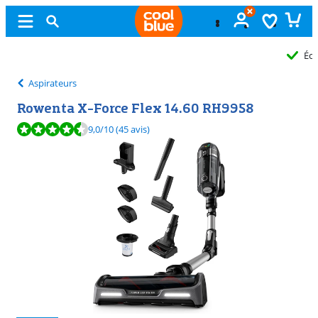
Échange
gratuit
Aspirateurs
Rowenta X-Force Flex 14.60 RH9958
La note est de 9,0 sur 10, basée sur 45 avis.
9,0
/10
(45 avis)