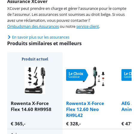
Assurance XCover
XCover peut prendre en charge et gérer l'assurance pour le compte
de l'assureur. Les assurances sont soumises au droit belge. Si vous
avez une réclamation, vous pouvez contacter l'
Ombudsman des Assurances
ou notre
service client
.
En savoir plus sur les assurances
Produits similaires et meilleurs
Produit actuel
Rowenta X-Force
Rowenta X-Force
AEG 
Flex 14.60 RH9958
Flex 12.60 Neo
Anim
RH9L42
€
365
,-
€
328
,-
€
471