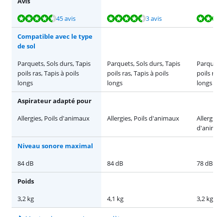
Avis
La note est de 9,0 sur 10, basée sur 45 avis.
La note est de 8,8 sur 10, basée sur 3 avis.
La note est de 8,7 sur 10, basée sur 18 avis.
La note est de 9,6 sur 10, basée sur 12 avis.
La note est de 8,8 sur 10, basée sur 46 avis.
45 avis
3 avis
Compatible avec le type
de sol
Parquets, Sols durs, Tapis
Parquets, Sols durs, Tapis
Parquet
poils ras, Tapis à poils
poils ras, Tapis à poils
poils r
longs
longs
longs
Aspirateur adapté pour
Allergies, Poils d'animaux
Allergies, Poils d'animaux
Allergi
d'anim
Niveau sonore maximal
84 dB
84 dB
78 dB
Poids
3,2 kg
4,1 kg
3,2 kg