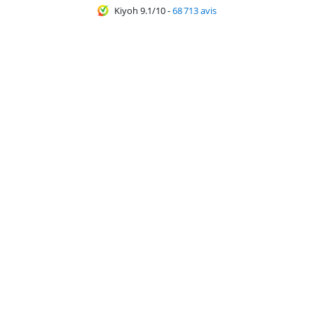
Kiyoh 9.1/10
-
68 713 avis