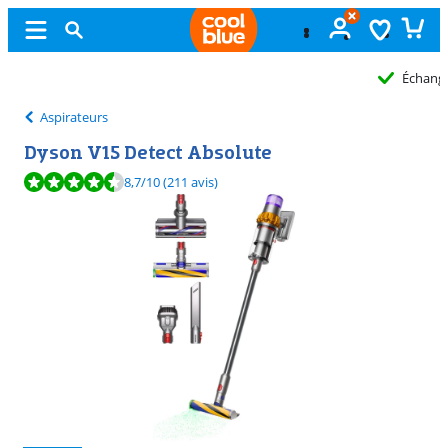
Échange
gratuit
Aspirateurs
Dyson V15 Detect Absolute
La note est de 8,7 sur 10, basée sur 211 avis.
8,7
/10
(211 avis)