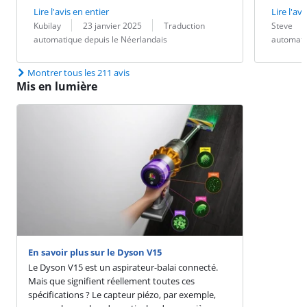
Lire l'avis en entier
Lire l'avi
Évaluation par :
Date :
Traduction :
Évaluation pa
Date :
Traduction :
Kubilay
23 janvier 2025
Traduction
Steve
automatique depuis le Néerlandais
automati
Montrer tous les 211 avis
Mis en lumière
En savoir plus sur le Dyson V15
Le Dyson V15 est un aspirateur-balai connecté.
Mais que signifient réellement toutes ces
spécifications ? Le capteur piézo, par exemple,