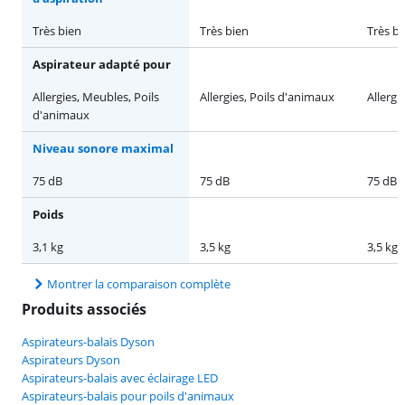
Très bien
Très bien
Très bi
Aspirateur adapté pour
Allergies, Meubles, Poils
Allergies, Poils d'animaux
Allergi
d'animaux
Niveau sonore maximal
75 dB
75 dB
75 dB
Poids
3,1 kg
3,5 kg
3,5 kg
Montrer la comparaison complète
Produits associés
Aspirateurs-balais Dyson
Aspirateurs Dyson
Aspirateurs-balais avec éclairage LED
Aspirateurs-balais pour poils d'animaux