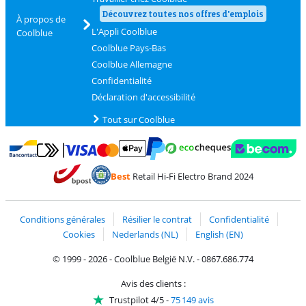
Découvrez toutes nos offres d'emplois
À propos de
L'Appli Coolblue
Coolblue
Coolblue Pays-Bas
Coolblue Allemagne
Confidentialité
Déclaration d'accessibilité
Tout sur Coolblue
Payer avec MasterCard et Visa via ClickToPay
Payer avec des écochèques
Payer avec Bancontact
Payer avec ApplePay
Webshop Trustmark 
Payer avec PayPal
Best
Retail Hi-Fi Electro Brand 2024
Trustprofile de Coolblue
Expédition et livraison avec bPost
Conditions générales
Résilier le contrat
Confidentialité
Cookies
Nederlands (NL)
English (EN)
© 1999 - 2026 - Coolblue België N.V. - 0867.686.774
Avis des clients :
Trustpilot 4/5
-
75 149 avis