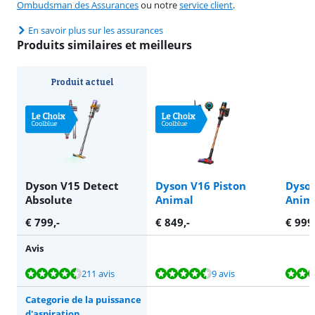
Ombudsman des Assurances
ou notre
service client
.
En savoir plus sur les assurances
Produits similaires et meilleurs
Produit actuel
Dyson V15 Detect
Dyson V16 Piston
Dyson
Absolute
Animal
Anim
€
799
,-
€
849
,-
€
999
Avis
La note est de 8,7 sur 10, basée sur 211 avis.
La note est de 8,9 sur 10, basée sur 9 avis.
La note est de 4,6 sur 10, basée sur 4 avis.
La note est de 8,7 sur 10, basée sur 237 avis.
211 avis
9 avis
Categorie de la puissance
d'aspiration