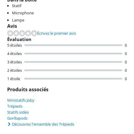
Statif
Microphone
Lampe
Avis
Écrivez le premier avis
Évaluation
5 étoiles
0
4 étoiles
0
3 étoiles
0
2 étoiles
0
1 étoile
0
Produits associés
Ministatifs Joby
Trépieds
Statifs vidéo
Gorillapods
Découvrez l'ensemble des Trépieds