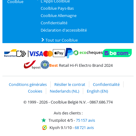
L'Appli Coolblue
Coolblue
Coolblue Pays-Bas
Coolblue Allemagne
Confidentialité
Déclaration d'accessibilité
Tout sur Coolblue
Payer avec MasterCard et Visa via ClickToPay
Payer avec des écochèques
Payer avec Bancontact
Payer avec ApplePay
Webshop Trustmark 
Payer avec PayPal
Best
Retail Hi-Fi Electro Brand 2024
Trustprofile de Coolblue
Expédition et livraison avec bPost
Conditions générales
Résilier le contrat
Confidentialité
Cookies
Nederlands (NL)
English (EN)
© 1999 - 2026 - Coolblue België N.V. - 0867.686.774
Avis des clients :
Trustpilot 4/5
-
75 157 avis
Kiyoh 9.1/10
-
68 721 avis