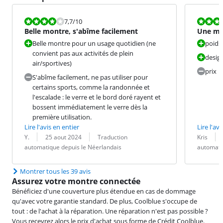
La note est 7,7 sur 10.
La note est 8
7,7
/10
Belle montre, s'abîme facilement
Une mon
usage q
Belle montre pour un usage quotidien (ne
poids 
convient pas aux activités de plein
desig
air/sportives)
prix
S'abîme facilement, ne pas utiliser pour
certains sports, comme la randonnée et
l'escalade : le verre et le bord doré rayent et
bossent immédiatement le verre dès la
première utilisation.
Lire l'avis en entier
Lire l'avi
Évaluation par :
Date :
Traduction :
Évaluation pa
Date :
Traduction :
Y.
25 aout 2024
Traduction
Kris
automatique depuis le Néerlandais
automati
Montrer tous les 39 avis
Assurez votre montre connectée
Bénéficiez d'une couverture plus étendue en cas de dommage
qu'avec votre garantie standard. De plus, Coolblue s'occupe de
tout : de l'achat à la réparation. Une réparation n'est pas possible ?
Vous recevrez alors le prix d'achat sous forme de Crédit Coolblue.