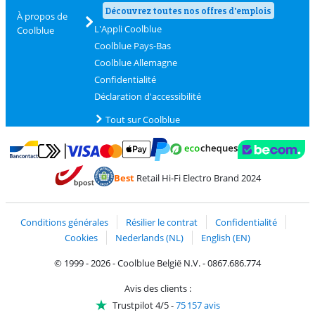
Découvrez toutes nos offres d'emplois
À propos de
L'Appli Coolblue
Coolblue
Coolblue Pays-Bas
Coolblue Allemagne
Confidentialité
Déclaration d'accessibilité
Tout sur Coolblue
Payer avec MasterCard et Visa via ClickToPay
Payer avec des écochèques
Payer avec Bancontact
Payer avec ApplePay
Webshop Trustmark 
Payer avec PayPal
Best
Retail Hi-Fi Electro Brand 2024
Trustprofile de Coolblue
Expédition et livraison avec bPost
Conditions générales
Résilier le contrat
Confidentialité
Cookies
Nederlands (NL)
English (EN)
© 1999 - 2026 - Coolblue België N.V. - 0867.686.774
Avis des clients :
Trustpilot 4/5
-
75 157 avis