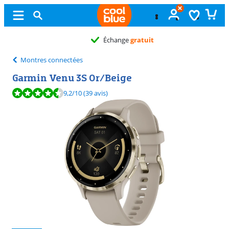
Échange
gratuit
Montres connectées
Garmin Venu 3S Or/Beige
La note est de 9,2 sur 10, basée sur 39 avis.
9,2
/10
(39 avis)