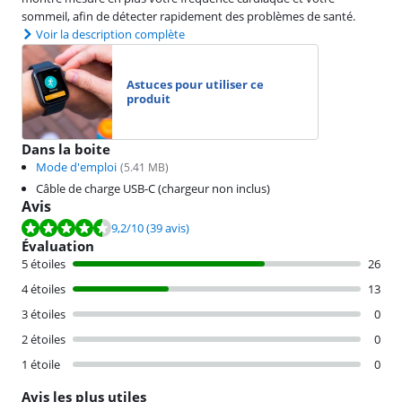
sommeil, afin de détecter rapidement des problèmes de santé.
Voir la description complète
Astuces pour utiliser ce
produit
Dans la boite
Mode d'emploi
(
5.41
MB)
Câble de charge USB-C (chargeur non inclus)
Avis
La note est de 9,2 sur 10, basée sur 39 avis.
9,2
/10
(39 avis)
Évaluation
5 étoiles
26
4 étoiles
13
3 étoiles
0
2 étoiles
0
1 étoile
0
Avis les plus utiles