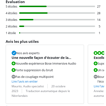
Évaluation
5 étoiles
27
4 étoiles
28
3 étoiles
14
2 étoiles
5
1 étoile
1
Avis les plus utiles
La note est 7
Nos avis experts
Une nouvelle façon d'écouter de la
Excelle
musique
silenci
Nouvelle expérience Bose Immersive Audio
Super
Forte suppression du bruit
Un so
Pas de couplage multipoint
Bourd
Lire l'avis en entier
l'éco
Évaluation par :
Date :
Lire l'avi
Maurits. Audio specialist
20 octobre
Traduction :
Évaluation pa
Date :
Traduction :
2023
Traduction automatique depuis le
Anneke
Néerlandais
automati