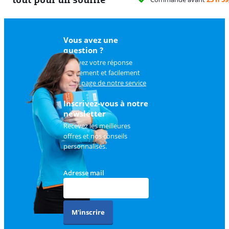
Vous avez une
question ?
Trouvez votre réponse
rapidement et facilement
sur
la page de notre service
client
.
Inscrivez-vous à notre
newsletter
Recevez les meilleures
offres et nos conseils
personnalisés.
Adresse mail
M'inscrire