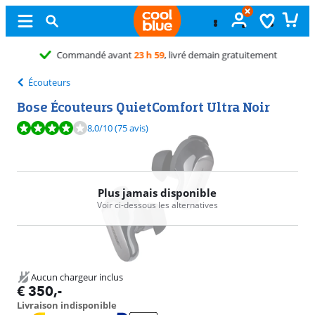
Échange
gratuit
Écouteurs
Bose Écouteurs QuietComfort Ultra Noir
La note est de 8,0 sur 10, basée sur 75 avis.
8,0
/10
(75 avis)
Plus jamais disponible
Voir ci-dessous les alternatives
Aucun chargeur inclus
€
350
,-
Livraison indisponible