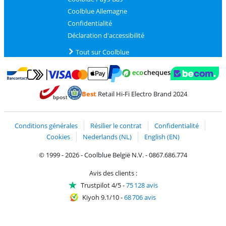
Coolblue Allemagne
Confidentialité
Déclaration d'accessibilité
Tout sur Coolblue
Payer avec MasterCard et Visa via ClickToPay
Payer avec des écochèques
Payer avec Bancontact
Payer avec ApplePay
Webshop Trustmark 
Payer avec PayPal
Best
Retail Hi-Fi Electro Brand 2024
Trustprofile de Coolblue
Expédition et livraison avec bPost
Conditions générales
Résilier le contrat
Confidentialité
Cookies
Nederlands (NL)
English (EN)
© 1999 - 2026 - Coolblue België N.V. - 0867.686.774
Avis des clients :
Trustpilot 4/5
-
75 128 avis
Kiyoh 9.1/10
-
68 706 avis