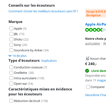
Conseils sur les écouteurs
Comment choisir les meilleurs écouteurs sans fil ?
Jusqu'à 10 € d
de reprise
Marque
Apple AirPo
Apple
(
3
)
La note est de 
1
JBL
(
73
)
La note est de 
Notre choix 
Shokz
(
22
)
auriculaire
|
R
Sony
(
20
)
Soundcore by Anker
(
34
)
14 de plus
Aucun char
Type d'écouteurs
Explication
€
240
,-
Conduction osseuse
(
7
)
Livré de
Oreillette
(
38
)
Disponible en
Intra-auriculaire
(
139
)
dans
11 magas
Open ear
(
54
)
Comparer
Caractéristiques mises en évidence
pour les écouteurs
Deuxième Chan
Réduction de bruit
(
158
)