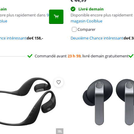
€
44,99
main
Livré demain
core plus rapidement dans
9
Disponible encore plus rapidement
blue
magasin Coolblue
Comparer
ce intéressant
de
€
158
,-
Deuxième Chance intéressant
de
€
3
Commandé avant
23 h 59
, livré demain gratuitement