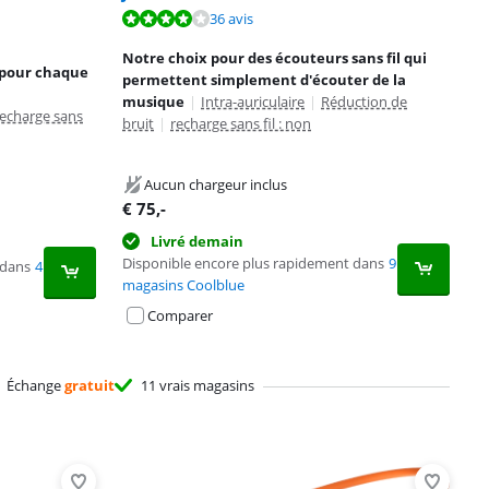
36 avis
Notre choix pour des écouteurs sans fil qui
 pour chaque
permettent simplement d'écouter de la
musique
|
Intra-auriculaire
|
Réduction de
echarge sans
bruit
|
recharge sans fil : non
Aucun chargeur inclus
€
75
,-
Livré demain
Disponible encore plus rapidement dans
9
 dans
4
magasins Coolblue
Comparer
Échange
gratuit
11 vrais magasins