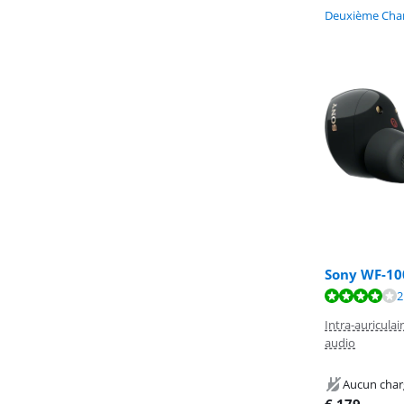
Deuxième Chan
Sony WF-10
La note est de 
La note est de 
La note est de 
2
Intra-auriculai
audio
Aucun char