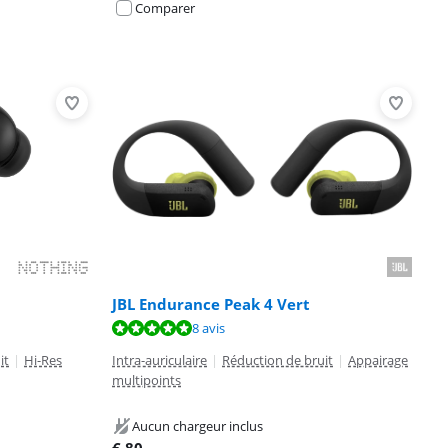
Comparer
JBL Endurance Peak 4 Vert
8 avis
it
|
Hi-Res
Intra-auriculaire
|
Réduction de bruit
|
Appairage
multipoints
Aucun chargeur inclus