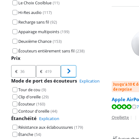
Le Choix Coolblue
(
11
)
Hi-Res audio
(
117
)
Recharge sans fil
(
92
)
Appairage multipoints
(
199
)
Deuxième Chance
(
153
)
Écouteurs entièrement sans fil
(
238
)
Prix
Prix
€
€
Mode de port des écouteurs
Explication
Jusqu'à 10 € d
de reprise
Tour de cou
(
9
)
Clip d'oreille
(
29
)
Apple AirPo
La note est de 
La note est de 
Écouteur
(
160
)
La note est de 
7
Contour d'oreille
(
44
)
Oreillette
|
|
Étanchéité
Explication
Résistance aux éclaboussures
(
179
)
Étanche
(
54
)
Aucun char