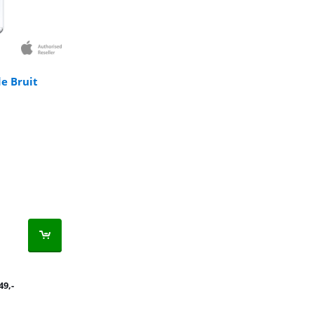
e Bruit
49
,-