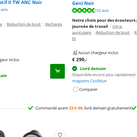
tif II TW ANC Noir
Gén) Noir
8,2 sur 10, basée sur 36 avis.
9,8 sur 10, basée sur 2 avis.
 avis
9,0 sur 10, basée sur 52 avis.
52 avis
Notre choix pour des écouteurs
re
|
Réduction de bruit
|
Recharge
journée de travail
|
Intra-
auriculaire
|
Réduction de bruit
|
R
fil
Aucun chargeur inclus
€
290
,-
geur inclus
Livré demain
Disponible encore plus rapidement
main
magasins Coolblue
Comparer
Commandé avant
23 h 59
, livré demain gratuitement