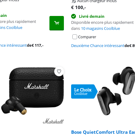
Aucun chargeur inclus
€
100
,-
main
Livré demain
core plus rapidement
Disponible encore plus rapidement
ins Coolblue
dans
10 magasins Coolblue
Comparer
ce intéressant
de
€
117
,-
Deuxième Chance intéressant
de
€
8
Bose QuietComfort Ultra Ea