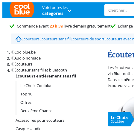
Voir toutes les
catégories
Commandé avant
23 h 59
, livré demain gratuitement
Échange
Écouteurs
Écouteurs sans fil
Écouteurs de sport
Écouteurs avec r
Résultats de recherche et tri
Écoute
Coolblue.be
Audio nomade
Écouteurs
Les écouteurs e
Écouteur sans fil et bluetooth
via Bluetooth.
Écouteurs entièrement sans fil
Dans ce même b
Le Choix Coolblue
écouteurs sans 
Top 10
Offres
Deuxième Chance
Accessoires pour écouteurs
Casques audio