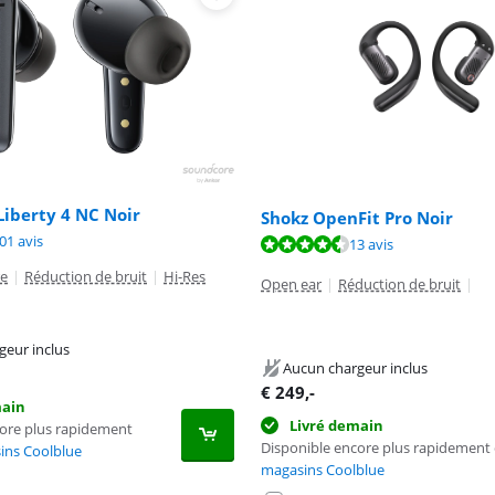
iberty 4 NC Noir
Shokz OpenFit Pro Noir
8,7 sur 10, basée sur 101 avis.
9,3 sur 10, basée sur 12 avis.
01 avis
9,1 sur 10, basée sur 13 avis.
13 avis
re
|
Réduction de bruit
|
Hi-Res
Open ear
|
Réduction de bruit
|
geur inclus
Aucun chargeur inclus
€
249
,-
main
Livré demain
core plus rapidement
Disponible encore plus rapidement
ins Coolblue
magasins Coolblue