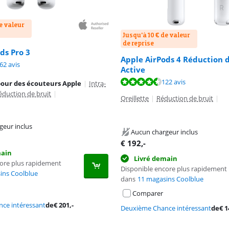
e valeur
Jusqu'à 10 € de valeur
de reprise
ds Pro 3
Apple AirPods 4 Réduction d
9,0 sur 10, basée sur 162 avis.
62 avis
Active
8,7 sur 10, basée sur 122 avis.
122 avis
pour des écouteurs Apple
|
Intra-
éduction de bruit
|
Oreillette
|
Réduction de bruit
|
geur inclus
Aucun chargeur inclus
€
192
,-
main
Livré demain
core plus rapidement
Disponible encore plus rapidement
ins Coolblue
dans
11 magasins Coolblue
Comparer
ce intéressant
de
€
201
,-
Deuxième Chance intéressant
de
€
1