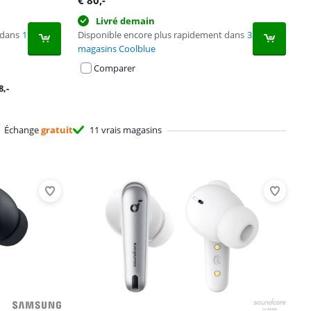
€
80
,-
Livré demain
 dans
1
Disponible encore plus rapidement dans
3
magasins Coolblue
Comparer
8
,-
Échange
gratuit
11 vrais magasins