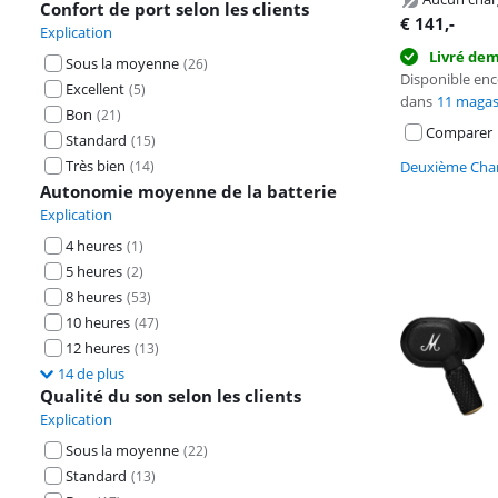
Confort de port selon les clients
€
141
,-
Explication
Livré de
Sous la moyenne
(
26
)
Disponible en
Excellent
(
5
)
dans
11 magas
Bon
(
21
)
Comparer
Standard
(
15
)
Très bien
Deuxième Chan
(
14
)
Autonomie moyenne de la batterie
Explication
4 heures
(
1
)
5 heures
(
2
)
8 heures
(
53
)
10 heures
(
47
)
12 heures
(
13
)
14 de plus
Qualité du son selon les clients
Explication
Sous la moyenne
(
22
)
Standard
(
13
)