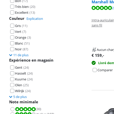
Bon
(
17
)
Marshall Mo
La note est de 
Très bien
(
20
)
La note est de 
2
La note est de 
Excellent
(
13
)
Couleur
Explication
Intra-auriculai
sans fil
Gris
(
11
)
Vert
(
7
)
Orange
(
3
)
Blanc
(
51
)
Noir
(
87
)
Aucun char
11 de plus
€
159
,-
Expérience en magasin
Livré de
Gent
(
24
)
Comparer
Hasselt
(
24
)
Kuurne
(
24
)
Olen
(
25
)
Wilrijk
(
24
)
5 de plus
Note minimale
(
30
)
La note est 10 sur 10.