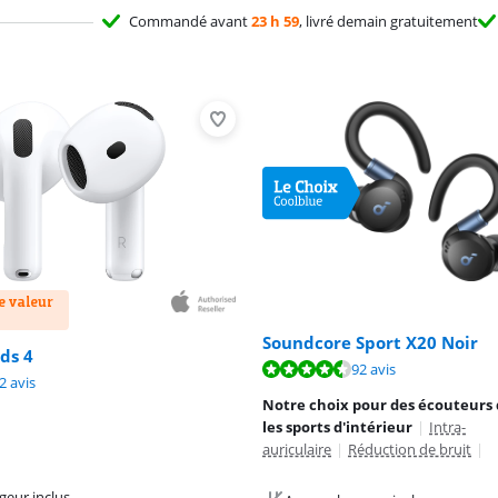
Commandé avant
23 h 59
, livré demain gratuitement
e valeur
Soundcore Sport X20 Noir
ds 4
8,8 sur 10, basée sur 92 avis.
9,0 sur 10, basée sur 80 avis.
92 avis
8,3 sur 10, basée sur 72 avis.
2 avis
Notre choix pour des écouteurs 
les sports d'intérieur
|
Intra-
auriculaire
|
Réduction de bruit
|
geur inclus