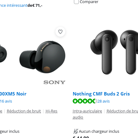
Comparer
ce intéressant
de
€
71
,-
00XM5 Noir
Nothing CMF Buds 2 Gris
8,3 sur 10, basée sur 216 avis.
9,0 sur 10, basée sur 28 avis.
9,5 sur 10, basée sur 8 avis.
16 avis
28 avis
re
|
Réduction de bruit
|
Hi-Res
Intra-auriculaire
|
Réduction de bru
audio
geur inclus
Aucun chargeur inclus