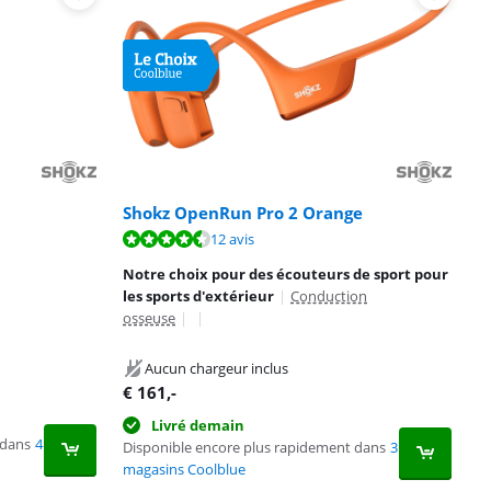
Shokz OpenRun Pro 2 Orange
12 avis
Notre choix pour des écouteurs de sport pour
les sports d'extérieur
|
Conduction
osseuse
|
|
Aucun chargeur inclus
€
161
,-
Livré demain
 dans
4
Disponible encore plus rapidement dans
3
magasins Coolblue