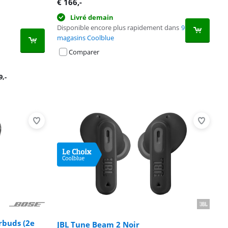
€
166
,-
Livré demain
Disponible encore plus rapidement dans
9
magasins Coolblue
Comparer
9
,-
rbuds (2e
JBL Tune Beam 2 Noir