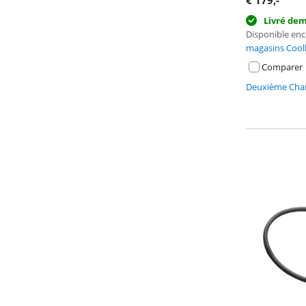
€
179
,-
Livré de
Disponible en
magasins Cool
Comparer
Deuxième Chan