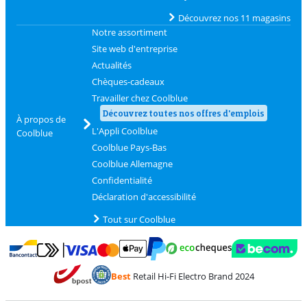
Découvrez nos 11 magasins
Notre assortiment
Site web d'entreprise
Actualités
Chèques-cadeaux
Travailler chez Coolblue
Découvrez toutes nos offres d'emplois
À propos de
L'Appli Coolblue
Coolblue
Coolblue Pays-Bas
Coolblue Allemagne
Confidentialité
Déclaration d'accessibilité
Tout sur Coolblue
Payer avec MasterCard et Visa via ClickToPay
Payer avec des écochèques
Payer avec Bancontact
Payer avec ApplePay
Webshop Trustmark 
Payer avec PayPal
Best
Retail Hi-Fi Electro Brand 2024
Trustprofile de Coolblue
Expédition et livraison avec bPost