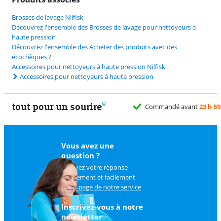
Brosses de lavage Nilfisk
Découvrez l'ensemble des Brosses de lavage pour nettoyeurs à
haute pression
Découvrez l'ensemble des Acheter des produits avec des
écochèques ?
Accessoires pour nettoyeurs à haute pression Nilfisk
Accessoires pour nettoyeurs à haute pression
tout pour un sourire
Commandé avant
23 h 59
Vous avez une
question ?
Trouvez votre réponse
rapidement et facilement
sur
la page de notre service
client
.
Inscrivez-vous à notre
newsletter