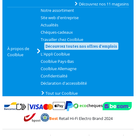
Découvrez nos 11 magasins
Notre assortiment
Site web d'entreprise
Actualités
Chèques-cadeaux
Travailler chez Coolblue
Découvrez toutes nos offres d'emplois
À propos de
L'Appli Coolblue
Coolblue
Coolblue Pays-Bas
Coolblue Allemagne
Confidentialité
Déclaration d'accessibilité
Tout sur Coolblue
Payer avec MasterCard et Visa via ClickToPay
Payer avec des écochèques
Payer avec Bancontact
Payer avec ApplePay
Webshop Trustmark 
Payer avec PayPal
Best
Retail Hi-Fi Electro Brand 2024
Trustprofile de Coolblue
Expédition et livraison avec bPost