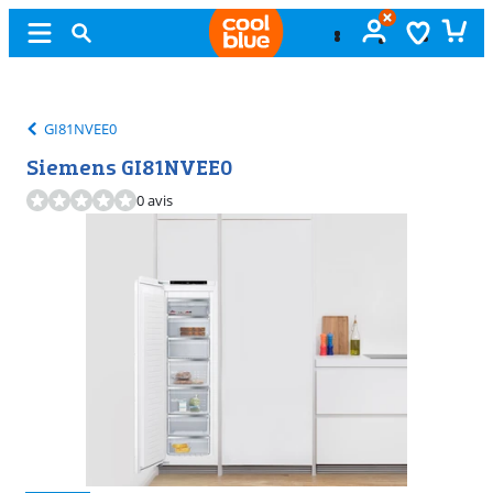
Échange
gratuit
GI81NVEE0
Siemens GI81NVEE0
0 avis