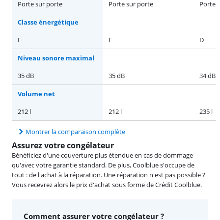
Porte sur porte
Porte sur porte
Porte 
Classe énergétique
E
E
D
Niveau sonore maximal
35 dB
35 dB
34 dB
Volume net
212 l
212 l
235 l
Montrer la comparaison complète
Assurez votre congélateur
Bénéficiez d'une couverture plus étendue en cas de dommage
qu'avec votre garantie standard. De plus, Coolblue s'occupe de
tout : de l'achat à la réparation. Une réparation n'est pas possible ?
Vous recevrez alors le prix d'achat sous forme de Crédit Coolblue.
Comment assurer votre congélateur ?