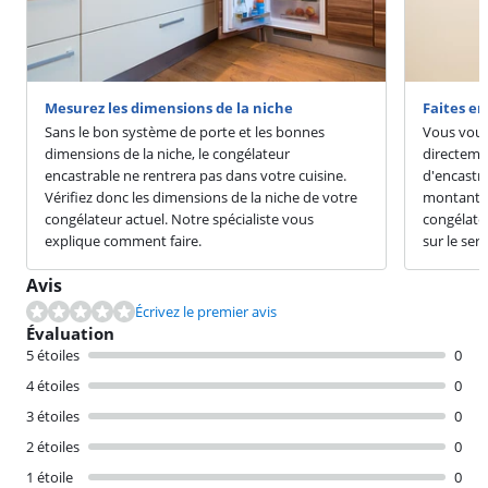
Mesurez les dimensions de la niche
Faites en
Sans le bon système de porte et les bonnes
Vous voul
dimensions de la niche, le congélateur
directemen
encastrable ne rentrera pas dans votre cuisine.
d'encastr
Vérifiez donc les dimensions de la niche de votre
montant s
congélateur actuel. Notre spécialiste vous
congélate
explique comment faire.
sur le ser
Avis
Écrivez le premier avis
Évaluation
5 étoiles
0
4 étoiles
0
3 étoiles
0
2 étoiles
0
1 étoile
0