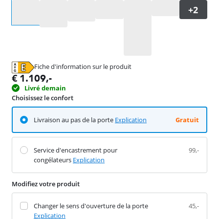
Sélectionnez une option
Fiche d'information sur le produit
s'ouvre dans un nouvel onglet
€
1.109
,-
Livré demain
Choisissez le confort
Livraison au pas de la porte
Explication
Gratuit
Service d'encastrement pour
99,-
congélateurs
Explication
Modifiez votre produit
Changer le sens d'ouverture de la porte
45,-
Explication