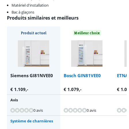
Matériel d'installation
Bac à glaçons
Produits similaires et meilleurs
Produit actuel
Meilleur choix
Siemens GI81NVEE0
Bosch GIN81VEE0
ETNA
€
1.109
,-
€
1.079
,-
€
1.0
Avis
0 avis
0 avis
Système de charnières