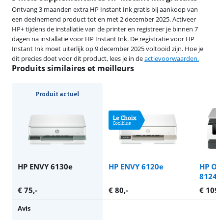
Ontvang 3 maanden extra HP Instant Ink gratis bij aankoop van
een deelnemend product tot en met 2 december 2025. Activeer
HP+ tijdens de installatie van de printer en registreer je binnen 7
dagen na installatie voor HP Instant Ink. De registratie voor HP
Instant Ink moet uiterlijk op 9 december 2025 voltooid zijn. Hoe je
dit precies doet voor dit product, lees je in de
actievoorwaarden.
Produits similaires et meilleurs
Produit actuel
HP ENVY 6130e
HP ENVY 6120e
HP Of
8124
€
75
,-
€
80
,-
€
109
Avis