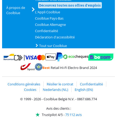
Découvrez toutes nos offres d'emplois
À propos de
L'Appli Coolblue
Coolblue
Coolblue Pays-Bas
Coolblue Allemagne
Confidentialité
Déclaration d'accessibilité
Tout sur Coolblue
Payer avec MasterCard et Visa via ClickToPay
Payer avec des écochèques
Payer avec Bancontact
Payer avec ApplePay
Webshop Trustmark 
Payer avec PayPal
Best
Retail Hi-Fi Electro Brand 2024
Trustprofile de Coolblue
Expédition et livraison avec bPost
Conditions générales
Résilier le contrat
Confidentialité
Cookies
Nederlands (NL)
English (EN)
© 1999 - 2026 - Coolblue België N.V. - 0867.686.774
Avis des clients :
Trustpilot 4/5
-
75 112 avis