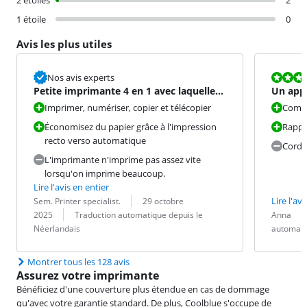
2 étoiles
2
1 étoile
0
Avis les plus utiles
La note est 8
Nos avis experts
Petite imprimante 4 en 1 avec laquelle
Un appa
j'imprime des photos
Imprimer, numériser, copier et télécopier
Compa
Économisez du papier grâce à l'impression
Rappor
recto verso automatique
Cordo
L'imprimante n'imprime pas assez vite
lorsqu'on imprime beaucoup.
Lire l'avis en entier
Évaluation par :
Date :
Lire l'avi
Sem. Printer specialist.
29 octobre
Traduction :
Évaluation pa
Date :
Traduction :
2025
Traduction automatique depuis le
Anna
Néerlandais
automati
Montrer tous les 128 avis
Assurez votre imprimante
Bénéficiez d'une couverture plus étendue en cas de dommage
qu'avec votre garantie standard. De plus, Coolblue s'occupe de