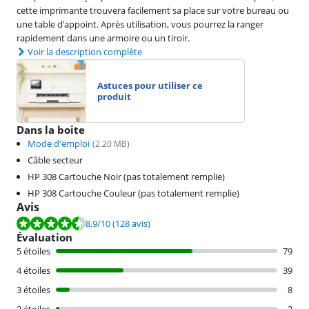
cette imprimante trouvera facilement sa place sur votre bureau ou
une table d’appoint. Après utilisation, vous pourrez la ranger
rapidement dans une armoire ou un tiroir.
Voir la description complète
Astuces pour utiliser ce
produit
Dans la boite
Mode d'emploi
(
2.20
MB)
Câble secteur
HP 308 Cartouche Noir (pas totalement remplie)
HP 308 Cartouche Couleur (pas totalement remplie)
Avis
La note est de 8,9 sur 10, basée sur 128 avis.
8,9
/10
(128 avis)
Évaluation
5 étoiles
79
4 étoiles
39
3 étoiles
8