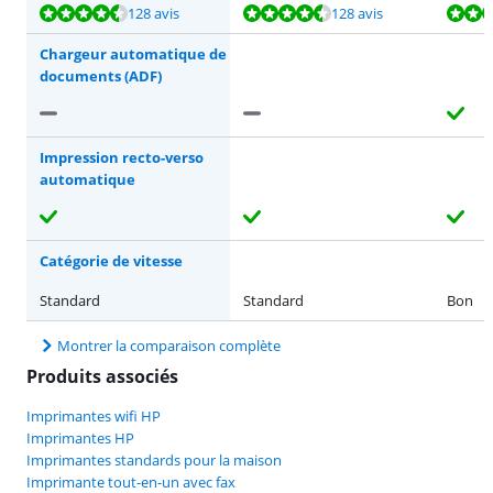
La note est de 8,9 sur 10, basée sur 128 avis.
La note est de 8,9 sur 10, basée sur 128 avis.
La note est de 7,2 sur 10, basée sur 16 avis.
La note est de 8,9 sur 10, basée sur 63 avis.
La note est de 8,0 sur 10, basée sur 13 avis.
128 avis
128 avis
Chargeur automatique de
documents (ADF)
Impression recto-verso
automatique
Catégorie de vitesse
Standard
Standard
Bon
Montrer la comparaison complète
Produits associés
Imprimantes wifi HP
Imprimantes HP
Imprimantes standards pour la maison
Imprimante tout-en-un avec fax