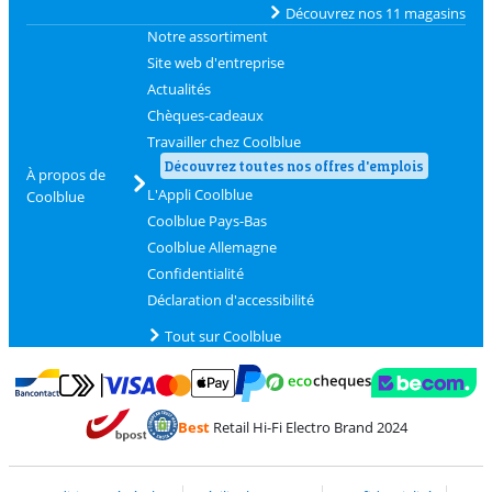
Découvrez nos 11 magasins
Notre assortiment
Site web d'entreprise
Actualités
Chèques-cadeaux
Travailler chez Coolblue
Découvrez toutes nos offres d'emplois
À propos de
L'Appli Coolblue
Coolblue
Coolblue Pays-Bas
Coolblue Allemagne
Confidentialité
Déclaration d'accessibilité
Tout sur Coolblue
Payer avec MasterCard et Visa via ClickToPay
Payer avec des écochèques
Payer avec Bancontact
Payer avec ApplePay
Webshop Trustmark 
Payer avec PayPal
Best
Retail Hi-Fi Electro Brand 2024
Trustprofile de Coolblue
Expédition et livraison avec bPost