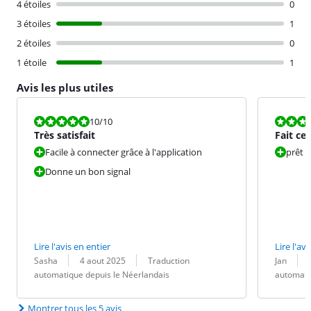
4 étoiles
0
3 étoiles
1
2 étoiles
0
1 étoile
1
Avis les plus utiles
La note est 10 sur 10.
La note est 1
10
/10
Très satisfait
Fait ce 
Facile à connecter grâce à l'application
prêt à
Donne un bon signal
Lire l'avis en entier
Lire l'avi
Évaluation par :
Date :
Traduction :
Évaluation pa
Date :
Traduction :
Sasha
4 aout 2025
Traduction
Jan
automatique depuis le Néerlandais
automati
Montrer tous les 5 avis