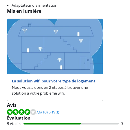
Adaptateur d'alimentation
Mis en lumière
La solution wifi pour votre type de logement
Nous vous aidons en 2 étapes à trouver une
solution à votre problème wifi.
Avis
La note est de 7,6 sur 10, basée sur 5 avis.
7,6
/10
(5 avis)
Évaluation
5 étoiles
3