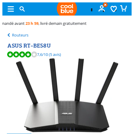
Échange
gratuit
Routeurs
ASUS RT-BE58U
La note est de 7,6 sur 10, basée sur 5 avis.
7,6
/10
(5 avis)