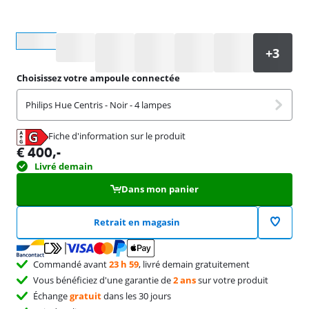
Sélectionnez une option
Choisissez votre ampoule connectée
Philips Hue Centris - Noir - 4 lampes
Fiche d'information sur le produit
s'ouvre dans un nouvel onglet
€
400
,-
Livré demain
Dans mon panier
Retrait en magasin
Commandé avant
23 h 59
, livré demain gratuitement
Vous bénéficiez d'une garantie de
2 ans
sur votre produit
Échange
gratuit
dans les 30 jours