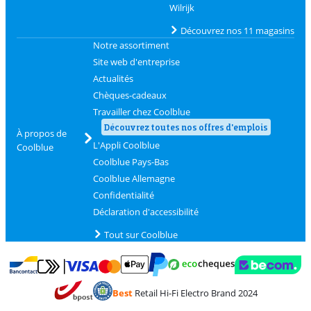
Wilrijk
Découvrez nos 11 magasins
Notre assortiment
Site web d'entreprise
Actualités
Chèques-cadeaux
Travailler chez Coolblue
Découvrez toutes nos offres d'emplois
À propos de
L'Appli Coolblue
Coolblue
Coolblue Pays-Bas
Coolblue Allemagne
Confidentialité
Déclaration d'accessibilité
Tout sur Coolblue
Payer avec MasterCard et Visa via ClickToPay
Payer avec des écochèques
Payer avec Bancontact
Payer avec ApplePay
Webshop Trustmark 
Payer avec PayPal
Best
Retail Hi-Fi Electro Brand 2024
Trustprofile de Coolblue