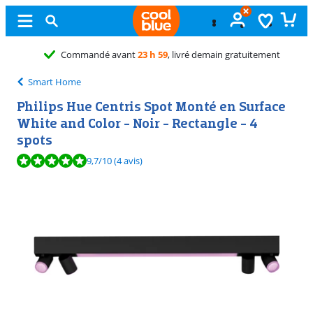
Échange
gratuit
Smart Home
Philips Hue Centris Spot Monté en Surface
White and Color - Noir - Rectangle - 4
spots
La note est de 9,7 sur 10, basée sur 4 avis.
9,7
/10
(4 avis)