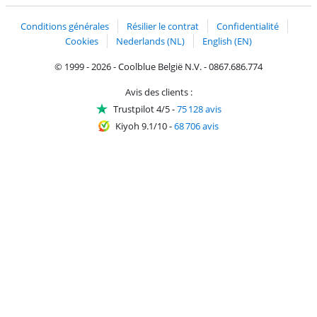
Expédition et livraison avec bPost
Conditions générales
Résilier le contrat
Confidentialité
Cookies
Nederlands (NL)
English (EN)
© 1999 - 2026 - Coolblue België N.V. - 0867.686.774
Avis des clients :
Trustpilot 4/5
-
75 128 avis
Kiyoh 9.1/10
-
68 706 avis