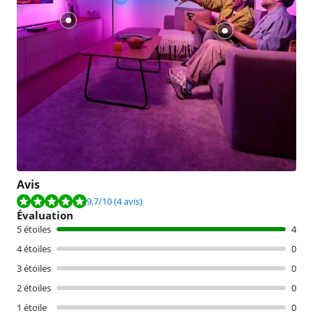
Avis
La note est de 9,7 sur 10, basée sur 4 avis.
9,7
/10
(4 avis)
Évaluation
5 étoiles
4
4 étoiles
0
3 étoiles
0
2 étoiles
0
1 étoile
0