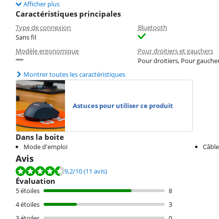
Afficher plus
Caractéristiques principales
Type de connexion
Bluetooth
Sans fil
Modèle ergonomique
Pour droitiers et gauchers
Pour droitiers, Pour gauche
Montrer toutes les caractéristiques
Astuces pour utiliser ce produit
Dans la boite
Mode d'emploi
Câble
Avis
La note est de 9,2 sur 10, basée sur 11 avis.
9,2
/10
(11 avis)
Évaluation
5 étoiles
8
4 étoiles
3
3 étoiles
0