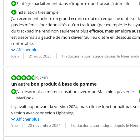
S'intègre parfaitement dans n'importe quel bureau à domicile
Installation très simple
J'ai récemment acheté un grand écran, ce qui m'a empêché d'utiliser
pas les mêmes fonctionnalités qu'un trackpad (par exemple, le balayag
du trackpad me rend non seulement plus efficace, mais améliore aus
est désormais à gauche de mon clavier (au lieu d'être en dessous comme
confortable.
Afficher plus
Évaluation par :
Date :
Traduction :
Joep
21 aout 2025
Traduction automatique depuis le Néerlanda
La note est 9,2 sur 10.
9,2
/10
un autre bon produit à base de pomme
J'ai désormais la même sensation avec mon Mac mini qu'avec le
MacBook
Il y avait auparavant la version 2024, mais elle ne fonctionnait pas s
version avec connexion Lightning
Afficher plus
Évaluation par :
Date :
Traduction :
Ype
28 novembre 2024
Traduction automatique depuis le Néer