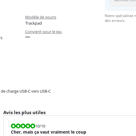
Notre spécialiste 
Modèle de souris
des erreurs.
Trackpad
Convient pour le jeu
rs
 de charge USB-C vers USB-C
Avis les plus utiles
La note est 10 sur 10.
10
/10
Cher, mais ça vaut vraiment le coup