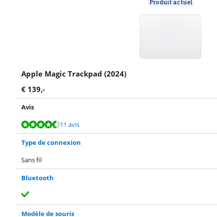
Produit actuel
Apple Magic Trackpad (2024)
€
139
,-
Avis
La note est de 9,2 sur 10, basée sur 11 avis.
La note est de 8,3 sur 10, basée sur 5 avis.
11 avis
Type de connexion
Sans fil
Bluetooth
Modèle de souris