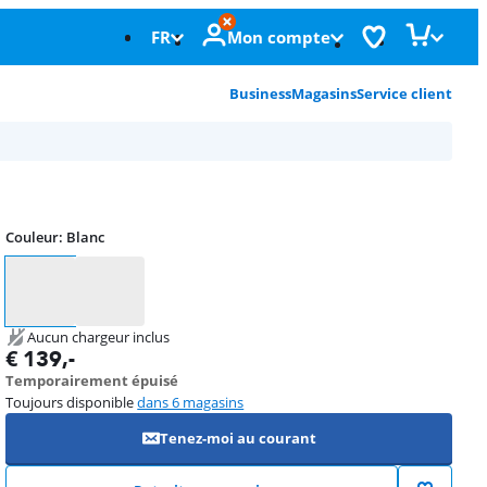
FR
Mon compte
Business
Magasins
Service client
Couleur
:
Blanc
Couleur
Aucun chargeur inclus
€
139
,-
Temporairement épuisé
Toujours disponible
dans 6 magasins
Tenez-moi au courant