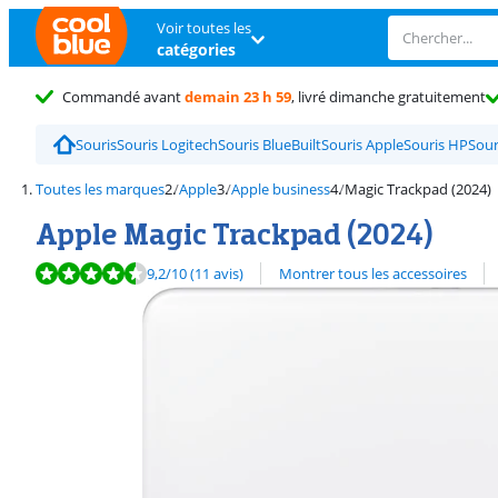
Voir toutes les
catégories
Commandé avant
demain 23 h 59
, livré dimanche gratuitement
Souris
Souris Logitech
Souris BlueBuilt
Souris Apple
Souris HP
Sour
Toutes les marques
Apple
Apple business
Magic Trackpad (2024)
Apple Magic Trackpad (2024)
La note est de 9,2 sur 10, basée sur 11 avis.
Découvrez l'ensemble des
9,2
/10
(11 avis)
Montrer tous les accessoires