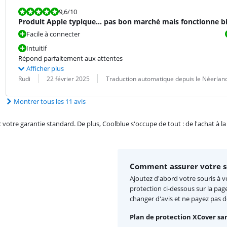
La note est 9,6 sur 10.
9,6
/10
Produit Apple typique... pas bon marché mais fonctionne b
Facile à connecter
Intuitif
Répond parfaitement aux attentes
Afficher plus
Évaluation par :
Date :
Traduction :
Rudi
22 février 2025
Traduction automatique depuis le Néerlan
Montrer tous les 11 avis
re garantie standard. De plus, Coolblue s'occupe de tout : de l'achat à la r
Comment assurer votre so
Ajoutez d'abord votre souris à vo
protection ci-dessous sur la pag
changer d'avis et ne payez pas 
Plan de protection XCover san