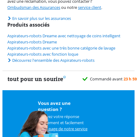
avez une réclamation, vous pouvez contacter l'
Ombudsman des Assurances
ou notre
service client
.
En savoir plus sur les assurances
Produits associés
Aspirateurs-robots Dreame avec nettoyage de coins intelligent
Aspirateurs-robots Dreame
Aspirateurs-robots avec une très bonne catégorie de lavage
Aspirateurs-robots avec fonction loque
Découvrez l'ensemble des Aspirateurs-robots
tout pour un sourire
11 
Vous avez une
question ?
Trouvez votre réponse
rapidement et facilement
sur
la page de notre service
client
.