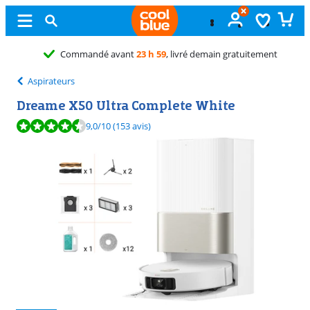
Échange
gratuit
Aspirateurs
Dreame X50 Ultra Complete White
La note est de 9,0 sur 10, basée sur 153 avis.
9,0
/10
(153 avis)