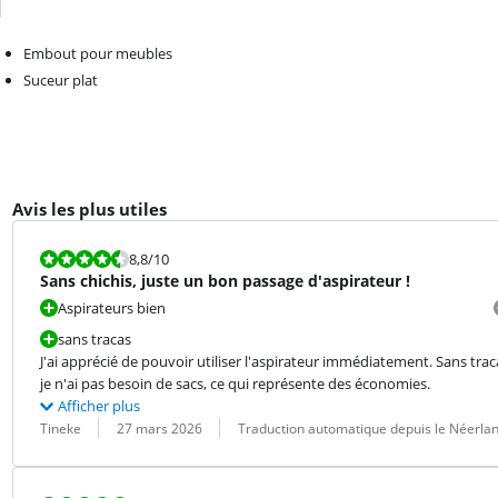
Embout pour meubles
Suceur plat
Avis les plus utiles
La note est 8,8 sur 10.
8,8
/10
Sans chichis, juste un bon passage d'aspirateur !
Aspirateurs bien
sans tracas
J'ai apprécié de pouvoir utiliser l'aspirateur immédiatement. Sans tracas
je n'ai pas besoin de sacs, ce qui représente des économies.
Afficher plus
Évaluation par :
Date :
Traduction :
Tineke
27 mars 2026
Traduction automatique depuis le Néerla