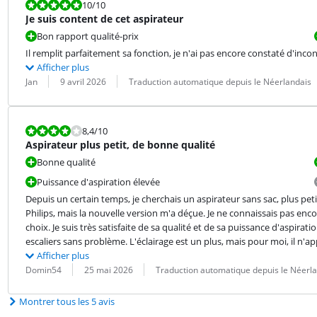
La note est 10 sur 10.
10
/10
Je suis content de cet aspirateur
Bon rapport qualité-prix
Il remplit parfaitement sa fonction, je n'ai pas encore constaté d'inco
Afficher plus
Évaluation par :
Date :
Traduction :
Jan
9 avril 2026
Traduction automatique depuis le Néerlandais
La note est 8,4 sur 10.
8,4
/10
Aspirateur plus petit, de bonne qualité
Bonne qualité
Puissance d'aspiration élevée
Depuis un certain temps, je cherchais un aspirateur sans sac, plus pet
Philips, mais la nouvelle version m'a déçue. Je ne connaissais pas encor
choix. Je suis très satisfaite de sa qualité et de sa puissance d'aspiratio
escaliers sans problème. L'éclairage est un plus, mais pour moi, il n'app
Afficher plus
Évaluation par :
Date :
Traduction :
Domin54
25 mai 2026
Traduction automatique depuis le Néerl
Montrer tous les 5 avis