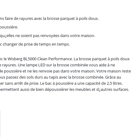
ans faire de rayures avec la brosse parquet à poils doux.
 poussière.
te qu¿elles ne soient pas renvoyées dans votre maison.
nc changer de prise de temps en temps.
avec le Wisberg BL5000 Clean Performance. La brosse parquet à poils doux
 de rayures. Une lampe LED sur la brosse combinée vous aide à ne
 de poussière et ne les renvoie pas dans votre maison. Votre maison reste
us passez des sols durs au tapis avec la brosse combinée. Grâce au
 sans arrêt de prise. Le bac à poussière a une capacité de 2,5 litres.
 permettent aussi de bien dépoussiérer les meubles et d¿autres surfaces.