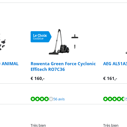
0 ANIMAL
Rowenta Green Force Cyclonic
AEG AL51A
Effitech RO7C36
€
160
,-
€
161
,-
56 avis
Très bien
Très bien