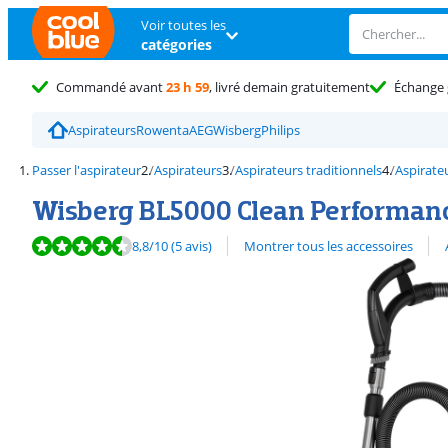
Voir toutes les
catégories
Commandé avant
23 h 59
, livré demain gratuitement
Échange
Aspirateurs
Rowenta
AEG
Wisberg
Philips
Passer l'aspirateur
Aspirateurs
Aspirateurs traditionnels
Aspirate
Wisberg BL5000 Clean Performan
La note est de 8,8 sur 10, basée sur 5 avis.
Découvrez l'ensemble des
8,8
/10
(5 avis)
Montrer tous les accessoires