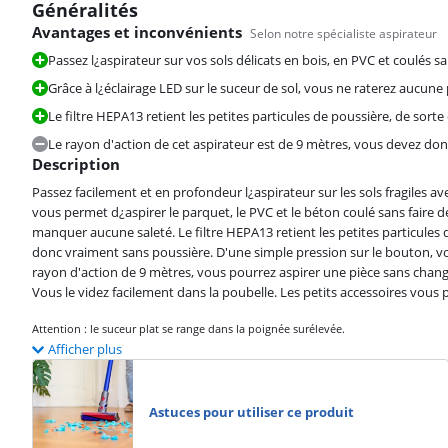
Généralités
Avantages et inconvénients
Selon notre spécialiste aspirateur
Passez l¿aspirateur sur vos sols délicats en bois, en PVC et coulés s
Grâce à l¿éclairage LED sur le suceur de sol, vous ne raterez aucune
Le filtre HEPA13 retient les petites particules de poussière, de sor
Le rayon d'action de cet aspirateur est de 9 mètres, vous devez do
Description
Passez facilement et en profondeur l¿aspirateur sur les sols fragiles 
vous permet d¿aspirer le parquet, le PVC et le béton coulé sans faire
manquer aucune saleté. Le filtre HEPA13 retient les petites particules
donc vraiment sans poussière. D'une simple pression sur le bouton, vo
rayon d'action de 9 mètres, vous pourrez aspirer une pièce sans changer
Vous le videz facilement dans la poubelle. Les petits accessoires vous
Attention : le suceur plat se range dans la poignée surélevée.
Afficher plus
Astuces pour utiliser ce produit