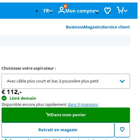
FR
Mon compte
Business
Magasins
Service client
Choisissez votre aspirateur :
Avec câble plus court et bac à poussière plus petit
€
112
,-
Livré demain
Disponible encore plus rapidement
dans 9 magasins
Dans mon panier
Retrait en magasin