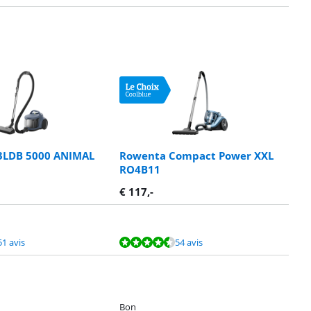
3LDB 5000 ANIMAL
Rowenta Compact Power XXL
RO4B11
€
117
,-
51 avis
54 avis
Bon