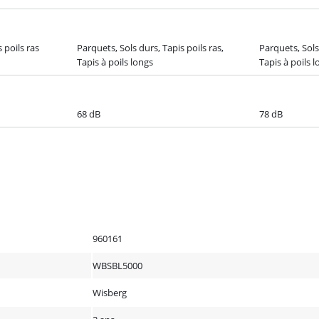
 poils ras
Parquets, Sols durs, Tapis poils ras,
Parquets, Sols 
Tapis à poils longs
Tapis à poils 
68 dB
78 dB
960161
WBSBL5000
Wisberg