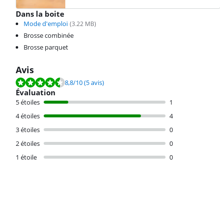
Dans la boite
Mode d'emploi
(
3.22
MB)
Brosse combinée
Brosse parquet
Avis
La note est de 8,8 sur 10, basée sur 5 avis.
8,8
/10
(5 avis)
Évaluation
5 étoiles
1
4 étoiles
4
3 étoiles
0
2 étoiles
0
1 étoile
0