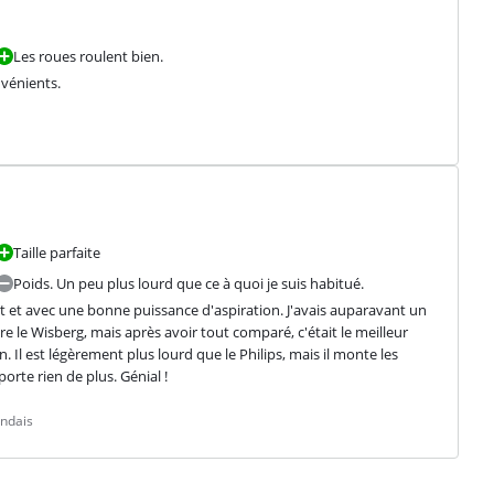
Les roues roulent bien.
nvénients.
Taille parfaite
Poids. Un peu plus lourd que ce à quoi je suis habitué.
it et avec une bonne puissance d'aspiration. J'avais auparavant un 
e le Wisberg, mais après avoir tout comparé, c'était le meilleur 
n. Il est légèrement plus lourd que le Philips, mais il monte les 
orte rien de plus. Génial !
andais