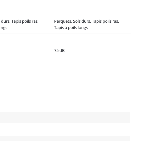
durs, Tapis poils ras,
Parquets, Sols durs, Tapis poils ras,
longs
Tapis à poils longs
75 dB