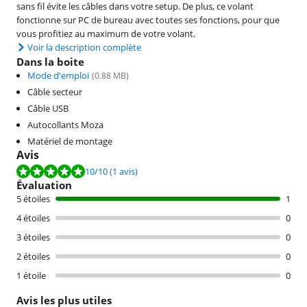
sans fil évite les câbles dans votre setup. De plus, ce volant
fonctionne sur PC de bureau avec toutes ses fonctions, pour que
vous profitiez au maximum de votre volant.
Voir la description complète
Dans la boite
Mode d'emploi
(
0.88
MB)
Câble secteur
Câble USB
Autocollants Moza
Matériel de montage
Avis
La note est de 10 sur 10, basée sur 1 avis.
10
/10
(1 avis)
Évaluation
5 étoiles
1
4 étoiles
0
3 étoiles
0
2 étoiles
0
1 étoile
0
Avis les plus utiles