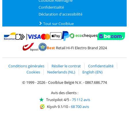
Coolblue Allemagne
Confidentialité
Déclaration d'accessibilité
Tout sur Coolblue
Payer avec MasterCard et Visa via ClickToPay
Payer avec des écochèques
Payer avec Bancontact
Payer avec ApplePay
Webshop Trustmark 
Payer avec PayPal
Best
Retail Hi-Fi Electro Brand 2024
Trustprofile de Coolblue
Expédition et livraison avec bPost
Conditions générales
Résilier le contrat
Confidentialité
Cookies
Nederlands (NL)
English (EN)
© 1999 - 2026 - Coolblue België N.V. - 0867.686.774
Avis des clients :
Trustpilot 4/5
-
75 112 avis
Kiyoh 9.1/10
-
68 700 avis