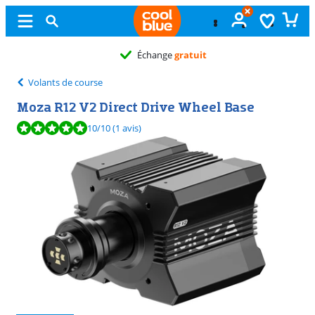
Échange
gratuit
Volants de course
Moza R12 V2 Direct Drive Wheel Base
La note est de 10 sur 10, basée sur 1 avis.
10
/10
(1 avis)