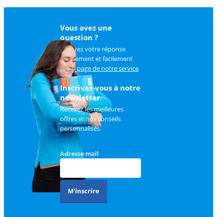
Vous avez une
question ?
Trouvez votre réponse
rapidement et facilement
sur
la page de notre service
client
.
Inscrivez-vous à notre
newsletter
Recevez les meilleures
offres et nos conseils
personnalisés.
Adresse mail
M'inscrire