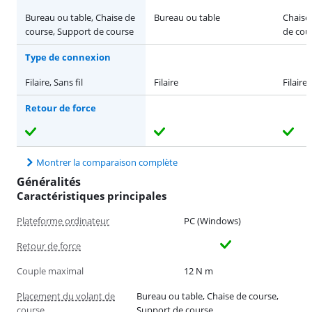
Bureau ou table, Chaise de
Bureau ou table
Chaise
course, Support de course
de cou
Type de connexion
Filaire, Sans fil
Filaire
Filaire
Retour de force
Montrer la comparaison complète
Généralités
Caractéristiques principales
Plateforme ordinateur
PC (Windows)
Retour de force
Couple maximal
12 N m
Placement du volant de
Bureau ou table, Chaise de course,
course
Support de course