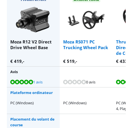
Moza R12 V2 Direct
Moza RS071 PC
Thru
Drive Wheel Base
Trucking Wheel Pack
Direc
de Co
€
419
,-
€
519
,-
€
433
Avis
La note est de 10 sur 10, basée sur 1 avis.
La note est de 8,9 sur 10, basée sur 5 avis.
La note est de 9,4 sur 10, basée sur 17 avis.
La note est de 10 sur 10, basée sur 3 avis.
1 avis
0 avis
Plateforme ordinateur
PC (Windows)
PC (Windows)
PC (Wi
4, Play
Placement du volant de
course