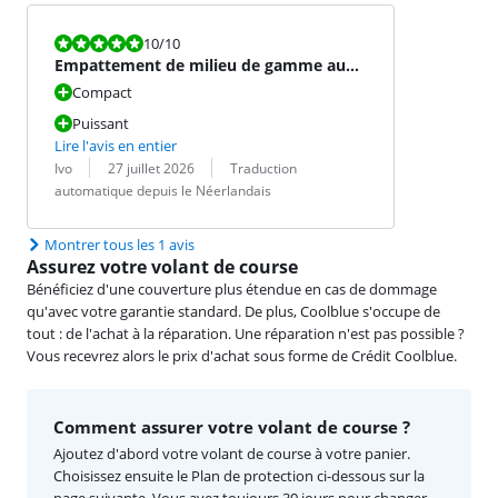
La note est 10 sur 10.
10
/10
Empattement de milieu de gamme au
top !
Compact
Puissant
Lire l'avis en entier
Évaluation par :
Date :
Traduction :
Ivo
27 juillet 2026
Traduction
automatique depuis le Néerlandais
Montrer tous les 1 avis
Assurez votre volant de course
Bénéficiez d'une couverture plus étendue en cas de dommage
qu'avec votre garantie standard. De plus, Coolblue s'occupe de
tout : de l'achat à la réparation. Une réparation n'est pas possible ?
Vous recevrez alors le prix d'achat sous forme de Crédit Coolblue.
Comment assurer votre volant de course ?
Ajoutez d'abord votre volant de course à votre panier.
Choisissez ensuite le Plan de protection ci-dessous sur la