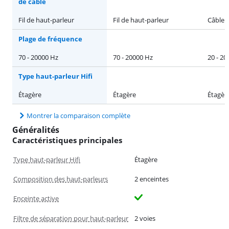
de câble
Fil de haut-parleur
Fil de haut-parleur
Câble s
Plage de fréquence
70 - 20000 Hz
70 - 20000 Hz
20 - 20
Type haut-parleur Hifi
Étagère
Étagère
Étagèr
Montrer la comparaison complète
Généralités
Caractéristiques principales
Type haut-parleur Hifi
Étagère
Composition des haut-parleurs
2 enceintes
Enceinte active
Filtre de séparation pour haut-parleur
2 voies