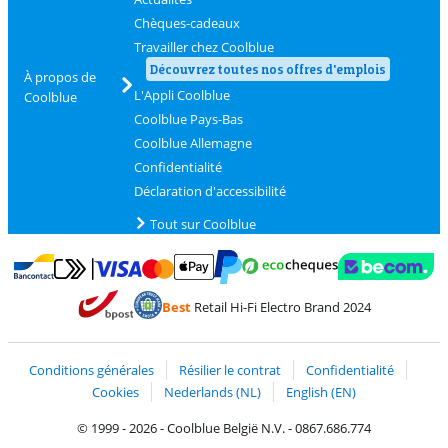
Chèques-cadeaux
Travailler chez Coolblue
Découvrez toutes nos offres d'emplois
À propos de
L'Appli Coolblue
Coolblue
Coolblue Pays-Bas
Coolblue Allemagne
Confidentialité
Déclaration d'accessibilité
Tout sur Coolblue
Payer avec MasterCard et Visa via ClickToPay
Payer avec des écochèques
Payer avec Bancontact
Payer avec ApplePay
Webshop Trustmark 
Payer avec PayPal
Best
Retail Hi-Fi Electro Brand 2024
Trustprofile de Coolblue
Expédition et livraison avec bPost
Conditions générales
Résilier le contrat
Confidentialité
Cookies
Nederlands (NL)
English (EN)
© 1999 - 2026 - Coolblue België N.V. - 0867.686.774