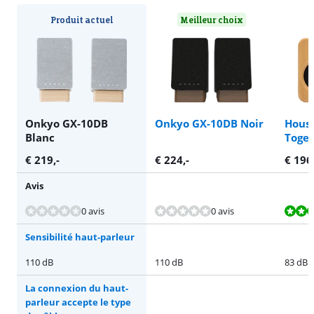
Produit actuel
Meilleur choix
Onkyo GX-10DB
Onkyo GX-10DB Noir
House
Blanc
Toget
€
219
,-
€
224
,-
€
196
Avis
La note est de 7,3 sur 10, basée sur 2 avis.
0 avis
0 avis
Sensibilité haut-parleur
110 dB
110 dB
83 dB
La connexion du haut-
parleur accepte le type