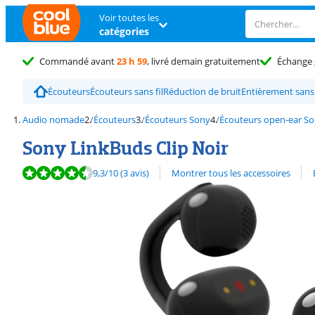
Voir toutes les
catégories
Commandé avant
23 h 59
, livré demain gratuitement
Échange
Écouteurs
Écouteurs sans fil
Réduction de bruit
Entièrement sans 
Audio nomade
Écouteurs
Écouteurs Sony
Écouteurs open-ear S
Sony LinkBuds Clip Noir
La note est de 9,3 sur 10, basée sur 3 avis.
Découvrez l'ensemble des
9,3
/10
(3 avis)
Montrer tous les accessoires