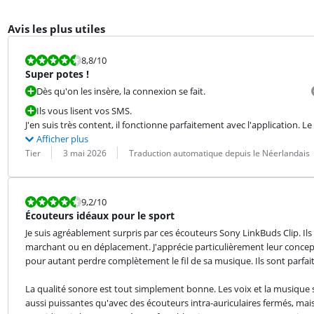
Avis les plus utiles
La note est 8,8 sur 10.
8,8
/10
Super potes !
Dès qu'on les insère, la connexion se fait.
Ils vous lisent vos SMS.
J'en suis très content, il fonctionne parfaitement avec l'application. Le 
Afficher plus
Évaluation par :
Date :
Traduction :
Tier
3 mai 2026
Traduction automatique depuis le Néerlandais
La note est 9,2 sur 10.
9,2
/10
Écouteurs idéaux pour le sport
Je suis agréablement surpris par ces écouteurs Sony LinkBuds Clip. Ils
marchant ou en déplacement. J'apprécie particulièrement leur concep
pour autant perdre complètement le fil de sa musique. Ils sont parfait
La qualité sonore est tout simplement bonne. Les voix et la musique son
aussi puissantes qu'avec des écouteurs intra-auriculaires fermés, mai