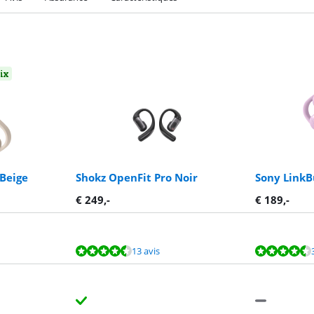
oix
 Beige
Shokz OpenFit Pro Noir
Sony LinkB
€
249
,-
€
189
,-
13 avis