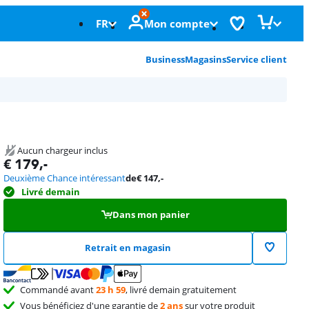
FR
Mon compte
Business
Magasins
Service client
Aucun chargeur inclus
€
179
,-
Deuxième Chance intéressant
de
€
147
,-
Livré demain
Dans mon panier
Retrait en magasin
Commandé avant
23 h 59
, livré demain gratuitement
Vous bénéficiez d'une garantie de
2 ans
sur votre produit