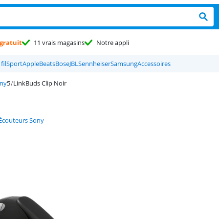
gratuit
11 vrais magasins
Notre appli
fil
Sport
Apple
Beats
Bose
JBL
Sennheiser
Samsung
Accessoires
ony
LinkBuds Clip Noir
Écouteurs Sony