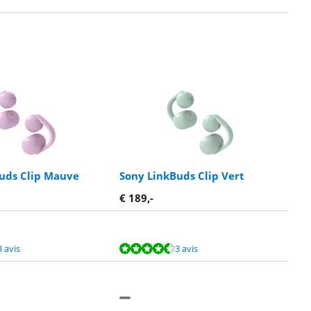
uds Clip Mauve
Sony LinkBuds Clip Vert
€
189
,-
3 avis
3 avis