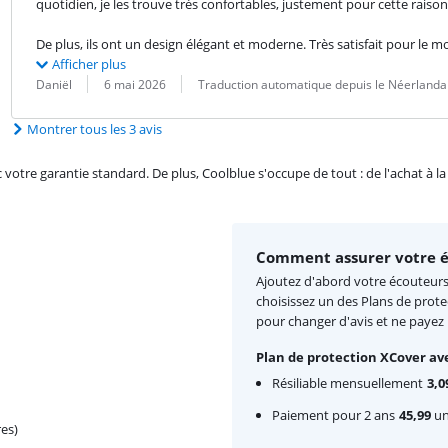
quotidien, je les trouve très confortables, justement pour cette raison
De plus, ils ont un design élégant et moderne. Très satisfait pour le 
Afficher plus
Évaluation par :
Date :
Traduction :
Daniël
6 mai 2026
Traduction automatique depuis le Néerlanda
Montrer tous les 3 avis
re garantie standard. De plus, Coolblue s'occupe de tout : de l'achat à la r
Comment assurer votre é
Ajoutez d'abord votre écouteurs 
choisissez un des Plans de prote
pour changer d'avis et ne payez
Plan de protection XCover ave
Résiliable mensuellement
3,0
Paiement pour 2 ans
45,99
une
es)