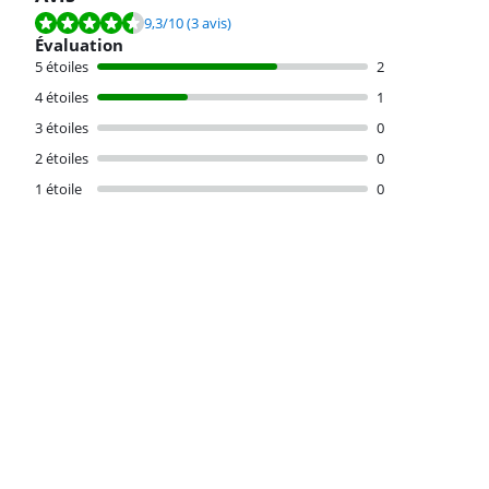
La note est de 9,3 sur 10, basée sur 3 avis.
9,3
/10
(3 avis)
Évaluation
5 étoiles
2
4 étoiles
1
3 étoiles
0
2 étoiles
0
1 étoile
0