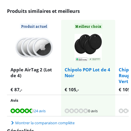
Produits similaires et meilleurs
Produit actuel
Meilleur choix
Apple AirTag 2 (Lot
Chipolo POP Lot de 4
Chipo
de 4)
Noir
Rouge
Vert
€
87
,-
€
105
,-
€
105
Avis
La note est de 8,7 sur 10, basée sur 24 avis.
La note est de 9,2 sur 10, basée sur 23 avis.
24 avis
0 avis
Montrer la comparaison complète
Généralités