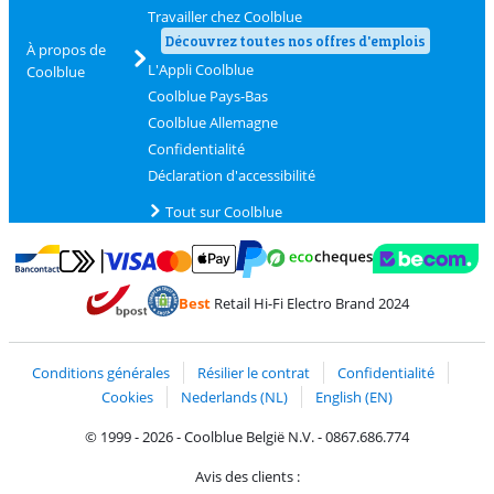
Travailler chez Coolblue
Découvrez toutes nos offres d'emplois
À propos de
L'Appli Coolblue
Coolblue
Coolblue Pays-Bas
Coolblue Allemagne
Confidentialité
Déclaration d'accessibilité
Tout sur Coolblue
Payer avec MasterCard et Visa via ClickToPay
Payer avec des écochèques
Payer avec Bancontact
Payer avec ApplePay
Webshop Trustmark 
Payer avec PayPal
Best
Retail Hi-Fi Electro Brand 2024
Trustprofile de Coolblue
Expédition et livraison avec bPost
Conditions générales
Résilier le contrat
Confidentialité
Cookies
Nederlands (NL)
English (EN)
© 1999 - 2026 - Coolblue België N.V. - 0867.686.774
Avis des clients :