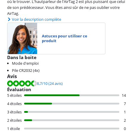
où le trouver. L'hautparleur de l'AirTag 2 est plus puissant que celui
de son prédécesseur. Vous êtes ainsi sûr de ne pas oublier votre
AirTag.
Voir la description complète
Astuces pour utiliser ce
produit
Dans la boite
Mode d'emploi
Pile CR2032 (4x)
Avis
La note est de 8,7 sur 10, basée sur 24 avis.
8,7
/10
(24 avis)
Évaluation
5 étoiles
14
4 étoiles
7
3 étoiles
1
2 étoiles
2
1 étoile
0