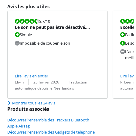
Avis les plus utiles
La note est 8,7 sur 10.
La note est 8
8,7
/10
Le son ne peut pas être désactivé,
Excelle
attention aux dommages !
facile e
Simple
Facile
Impossible de couper le son
Le so
L'anci
meille
Lire l'avis en entier
Lire l'avi
Évaluation par :
Date :
Traduction :
Évaluation pa
Date :
Traduction :
Elwin
23 février 2026
Traduction
P. Leema
automatique depuis le Néerlandais
automati
Montrer tous les 24 avis
Produits associés
Découvrez l'ensemble des Trackers Bluetooth
Apple AirTag
Découvrez l'ensemble des Gadgets de téléphone