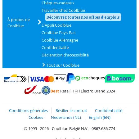
Chèques-cadeaux
Travailler chez Coolblue
Découvrez toutes nos offres d'emplois
À propos de
L'Appli Coolblue
Coolblue
Coolblue Pays-Bas
Coolblue Allemagne
Confidentialité
Déclaration d'accessibilité
Tout sur Coolblue
Payer avec MasterCard et Visa via ClickToPay
Payer avec des écochèques
Payer avec Bancontact
Payer avec ApplePay
Webshop Trustmark 
Payer avec PayPal
Best
Retail Hi-Fi Electro Brand 2024
Trustprofile de Coolblue
Expédition et livraison avec bPost
Conditions générales
Résilier le contrat
Confidentialité
Cookies
Nederlands (NL)
English (EN)
© 1999 - 2026 - Coolblue België N.V. - 0867.686.774