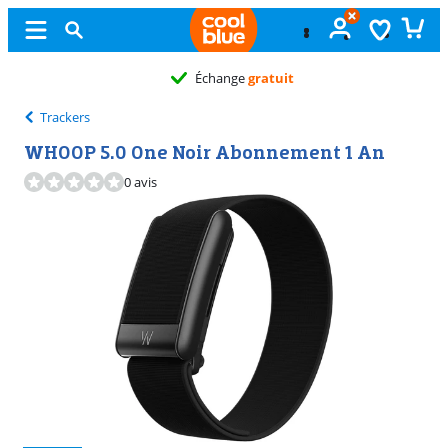
Échange
gratuit
Trackers
WHOOP 5.0 One Noir Abonnement 1 An
0 avis