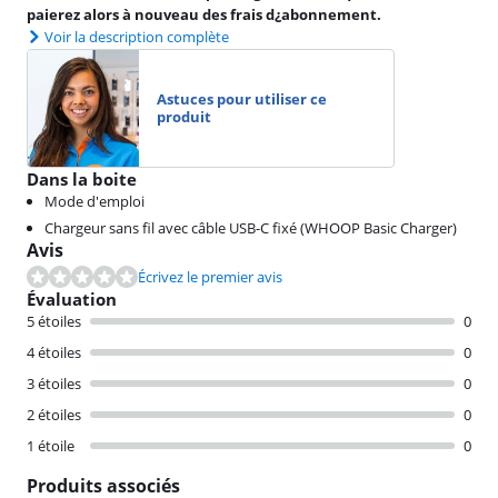
paierez alors à nouveau des frais d¿abonnement.
Voir la description complète
Astuces pour utiliser ce
produit
Dans la boite
Mode d'emploi
Chargeur sans fil avec câble USB-C fixé (WHOOP Basic Charger)
Avis
Écrivez le premier avis
Évaluation
5 étoiles
0
4 étoiles
0
3 étoiles
0
2 étoiles
0
1 étoile
0
Produits associés