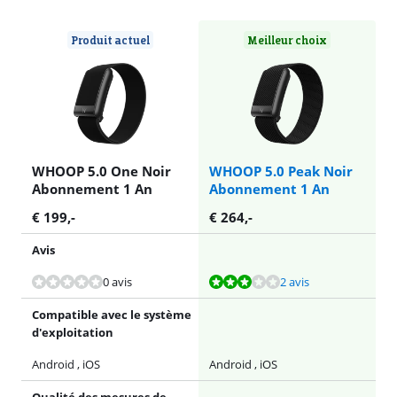
Produit actuel
Meilleur choix
WHOOP 5.0 One Noir
WHOOP 5.0 Peak Noir
Abonnement 1 An
Abonnement 1 An
€
199
,-
€
264
,-
Avis
La note est de 6,0 sur 10, basée sur 2 avis.
0 avis
2 avis
Compatible avec le système
d'exploitation
Android , iOS
Android , iOS
Qualité des mesures de