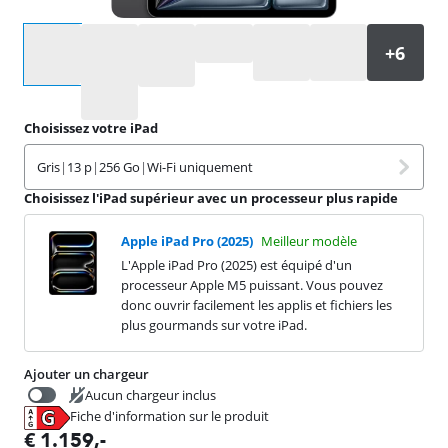
Sélectionnez une option
Choisissez votre iPad
Gris
|
13 p
|
256 Go
|
Wi-Fi uniquement
Choisissez l'iPad supérieur avec un processeur plus rapide
Apple iPad Pro (2025)
Meilleur modèle
L'Apple iPad Pro (2025) est équipé d'un
processeur Apple M5 puissant. Vous pouvez
donc ouvrir facilement les applis et fichiers les
plus gourmands sur votre iPad.
Ajouter un chargeur
Aucun chargeur inclus
Fiche d'information sur le produit
€
19,99
s'ouvre dans un nouvel onglet
€
1.159
,-