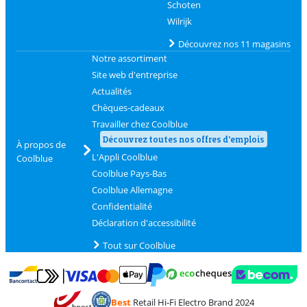
Schoten
Wilrijk
Découvrez nos 11 magasins
Notre assortiment
Site web d'entreprise
Actualités
Chèques-cadeaux
Travailler chez Coolblue
Découvrez toutes nos offres d'emplois
À propos de
L'Appli Coolblue
Coolblue
Coolblue Pays-Bas
Coolblue Allemagne
Confidentialité
Déclaration d'accessibilité
Tout sur Coolblue
Payer avec MasterCard et Visa via ClickToPay
Payer avec des écochèques
Payer avec Bancontact
Payer avec ApplePay
Webshop Trustmark 
Payer avec PayPal
Best
Retail Hi-Fi Electro Brand 2024