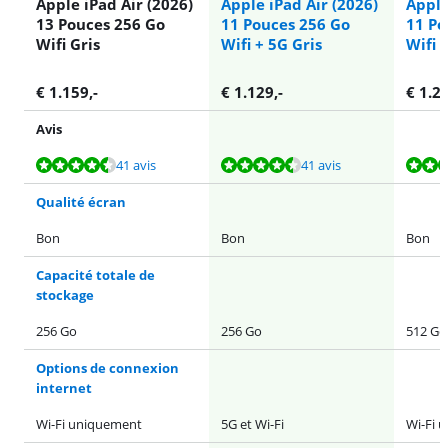
Apple iPad Air (2026)
Apple iPad Air (2026)
Apple
13 Pouces 256 Go
11 Pouces 256 Go
11 Po
Wifi Gris
Wifi + 5G Gris
Wifi 
€
1.159
,-
€
1.129
,-
€
1.2
Avis
La note est de 9,3 sur 10, basée sur 41 avis.
La note est de 9,3 sur 10, basée sur 41 avis.
La note est de 9,3 sur 10, basée sur 41 avis.
La note est de 9,6 sur 10, basée sur 29 avis.
La note est de 9,3 sur 10, basée sur 41 avis.
41 avis
41 avis
Qualité écran
Bon
Bon
Bon
Capacité totale de
stockage
256 Go
256 Go
512 Go
Options de connexion
internet
Wi-Fi uniquement
5G et Wi-Fi
Wi-Fi 