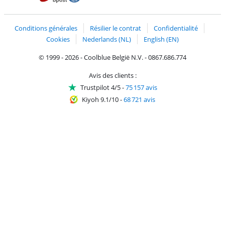
Trustprofile de Coolblue
Expédition et livraison avec bPost
Conditions générales
Résilier le contrat
Confidentialité
Cookies
Nederlands (NL)
English (EN)
© 1999 - 2026 - Coolblue België N.V. - 0867.686.774
Avis des clients :
Trustpilot 4/5
-
75 157 avis
Kiyoh 9.1/10
-
68 721 avis