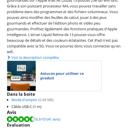
gourmandes sur l'Apple iPad Air (2026) 13 pouces 256 Go Wifi Gris.
Grâce à son puissant processeur M4, vous pouvez travailler sans
problème dans des programmes et des fichiers volumineux. Vous
pouvez ainsi modifier des feuilles de calcul, jouer à des jeux
gourmands et effectuer de l'édition photo et vidéo peu
gourmandes. Profitez également des fonctions pratiques d'Apple
Intelligence. L'écran Liquid Retina de 13 pouces vous offre
beaucoup de détails et des couleurs éclatantes. Cet iPad n'est pas
compatible avec la 5G. Vous ne pourrez donc vous connecter qu'en
wifi.
Voir la description complète
Astuces pour utiliser ce
produit
Dans la boite
Mode d'emploi
(
0.48
MB)
Câble USB-C (1 m)
Avis
La note est de 9,3 sur 10, basée sur 41 avis.
9,3
/10
(41 avis)
Évaluation