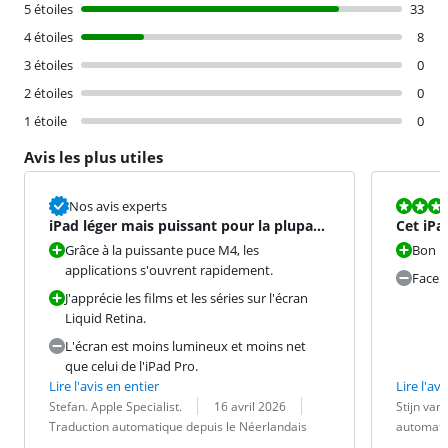
5 étoiles
33
4 étoiles
8
3 étoiles
0
2 étoiles
0
1 étoile
0
Avis les plus utiles
La note est 8
Nos avis experts
iPad léger mais puissant pour la plupart
Cet iPa
des tâches
déverro
Grâce à la puissante puce M4, les
Bon ra
applications s'ouvrent rapidement.
Face 
J'apprécie les films et les séries sur l'écran
Liquid Retina.
L'écran est moins lumineux et moins net
que celui de l'iPad Pro.
Lire l'avis en entier
Lire l'avi
Évaluation par :
Date :
Traduction :
Évaluation pa
Date :
Traduction :
Stefan. Apple Specialist.
16 avril 2026
Stijn van
Traduction automatique depuis le Néerlandais
automati