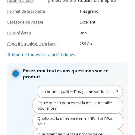
recommandée
professionnelle, Étudiant & entreprise
Format de la tablette
Très grand
Catégorie de vitesse
Excellent
Qualité écran
Bon
Capacité totale de stockage
256 Go
Montrer toutes les caractéristiques
Posez-moi toutes vos questions sur ce
produit
La bonne qualité d’image me suffira-t-elle ?
Est-ce que 13 pouces est la meilleure taille
pour moi ?
Quelle est la différence entre l’iPad et l’iPad
Air ?
Que disent les clients à propos de ce