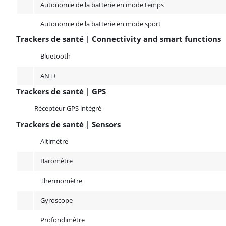
Autonomie de la batterie en mode temps
Autonomie de la batterie en mode sport
Trackers de santé | Connectivity and smart functions
Trackers de santé | Connectivity and smart functions
Bluetooth
ANT+
Trackers de santé | GPS
Trackers de santé | GPS
Récepteur GPS intégré
Trackers de santé | Sensors
Trackers de santé | Sensors
Altimètre
Baromètre
Thermomètre
Gyroscope
Profondimètre