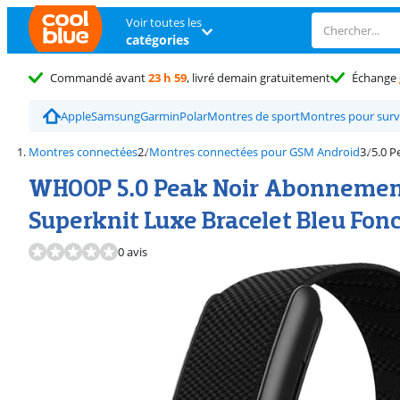
Voir toutes les
catégories
Commandé avant
23 h 59
, livré demain gratuitement
Échange
Apple
Samsung
Garmin
Polar
Montres de sport
Montres pour surve
Montres connectées
Montres connectées pour GSM Android
5.0 
WHOOP 5.0 Peak Noir Abonnement
Superknit Luxe Bracelet Bleu Fon
0 avis