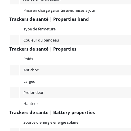
Prise en charge garantie avec mises à jour
Trackers de santé | Properties band
Trackers de santé | Properties band
Type de fermeture
Couleur du bandeau
Trackers de santé | Properties
Trackers de santé | Properties
Poids
Antichoc
Largeur
Profondeur
Hauteur
Trackers de santé | Battery properties
Trackers de santé | Battery properties
Source d'énergie énergie solaire