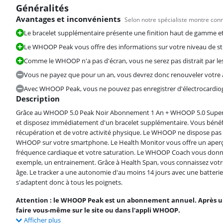
Généralités
Avantages et inconvénients
Selon notre spécialiste montre con
Le bracelet supplémentaire présente une finition haut de gamme et 
Le WHOOP Peak vous offre des informations sur votre niveau de str
La note est de 6,0 sur 10, basée sur 2 avis.
Comme le WHOOP n'a pas d'écran, vous ne serez pas distrait par le
Vous ne payez que pour un an, vous devrez donc renouveler votre
Avec WHOOP Peak, vous ne pouvez pas enregistrer d'électrocardiogr
Description
Grâce au WHOOP 5.0 Peak Noir Abonnement 1 An + WHOOP 5.0 SuperKni
et disposez immédiatement d'un bracelet supplémentaire. Vous bénéfic
La note est de 8,7 sur 10, basée sur 1 avis.
récupération et de votre activité physique. Le WHOOP ne dispose pas 
WHOOP sur votre smartphone. Le Health Monitor vous offre un aperçu d
fréquence cardiaque et votre saturation. Le WHOOP Coach vous donne
exemple, un entrainement. Grâce à Health Span, vous connaissez votr
âge. Le tracker a une autonomie d'au moins 14 jours avec une batterie 
s'adaptent donc à tous les poignets.
Attention : le WHOOP Peak est un abonnement annuel. Après un
faire vous-même sur le site ou dans l'appli WHOOP.
Afficher plus