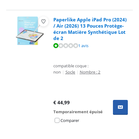
Paperlike Apple iPad Pro (2024)
/ Air (2026) 13 Pouces Protège-
écran Matière Synthétique Lot
de 2
La note est de 2,0 sur 10, basée sur 1 avis.
1 avis
compatible coque :
non
|
Socle
|
Nombre : 2
€
44,99
Temporairement épuisé
Comparer