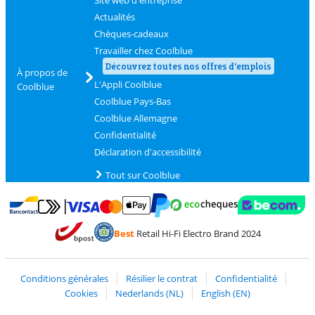
Site web d'entreprise
Actualités
Chèques-cadeaux
Travailler chez Coolblue
Découvrez toutes nos offres d'emplois
À propos de
L'Appli Coolblue
Coolblue
Coolblue Pays-Bas
Coolblue Allemagne
Confidentialité
Déclaration d'accessibilité
Tout sur Coolblue
Payer avec MasterCard et Visa via ClickToPay
Payer avec des écochèques
Payer avec Bancontact
Payer avec ApplePay
Webshop Trustmark 
Payer avec PayPal
Best
Retail Hi-Fi Electro Brand 2024
Trustprofile de Coolblue
Expédition et livraison avec bPost
Conditions générales
Résilier le contrat
Confidentialité
Cookies
Nederlands (NL)
English (EN)