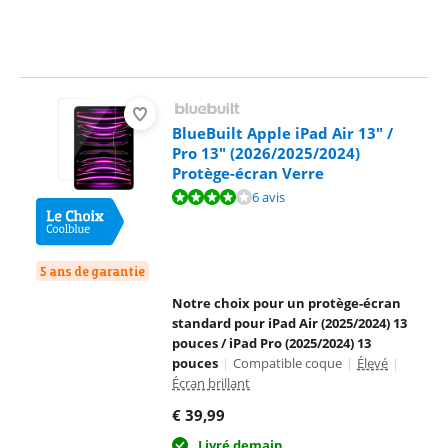
BlueBuilt Apple iPad Air 13" /
Pro 13" (2026/2025/2024)
Protège-écran Verre
La note est de 7,8 sur 10, basée sur 6 avis.
6 avis
5 ans de garantie
Notre choix pour un protège-écran
standard pour iPad Air (2025/2024) 13
pouces / iPad Pro (2025/2024) 13
pouces
|
Compatible coque
|
Élevé
|
Écran brillant
€
39,99
Livré demain