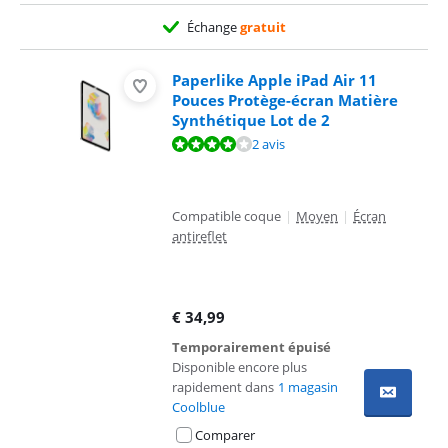
Échange
gratuit
Paperlike Apple iPad Air 11
Pouces Protège-écran Matière
Synthétique Lot de 2
La note est de 8,4 sur 10, basée sur 2 avis.
2 avis
Compatible coque
|
Moyen
|
Écran
antireflet
€
34,99
Temporairement épuisé
Disponible encore plus
rapidement dans
1 magasin
Coolblue
Comparer