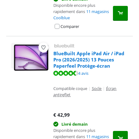
Disponible encore plus
rapidement dans
11 magasins
Coolblue
Comparer
BlueBuilt Apple iPad Air / iPad
Pro (2026/2025) 13 Pouces
Paperfeel Protège-écran
La note est de 8,9 sur 10, basée sur 4 avis.
4 avis
Compatible coque
|
Socle
|
Écran
antireflet
€
42,99
Livré demain
Disponible encore plus
rapidement dans
11 magasins