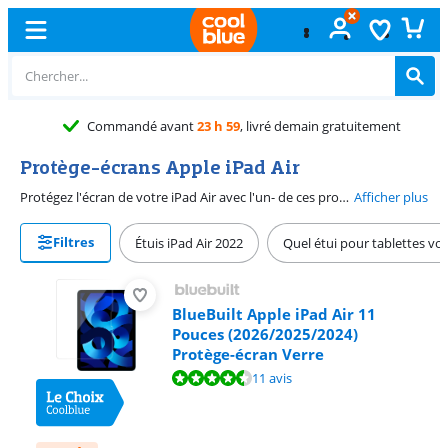
Échange
gratuit
Protège-écrans Apple iPad Air
Protégez l'écran de votre iPad Air avec l'un- de ces protège-écrans pour iPad Air. Vous éviterez ainsi les rayures et la saleté sur l'écran. Un protège-écran en verre protège mieux l'écran de votre iPad Air qu'un protège-écran en matière synthétique. Choisissez un protège-écran avec une couche antireflet si vous voulez regarder un film à l'extérieur lorsque le soleil brille. Avec un protège-écran Paperlike, vous pouvez dessiner et écrire sur votre iPad Air comme si vous dessiniez ou écriviez sur du vrai papier.
Afficher plus
Filtres
Étuis iPad Air 2022
Quel étui pour tablettes vous
BlueBuilt Apple iPad Air 11
Pouces (2026/2025/2024)
Protège-écran Verre
La note est de 8,8 sur 10, basée sur 11 avis.
11 avis