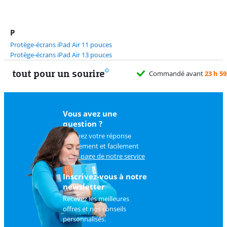
P
Protège-écrans iPad Air 11 pouces
Protège-écrans iPad Air 13 pouces
tout pour un sourire
Vous avez une
question ?
Trouvez votre réponse
rapidement et facilement
sur
la page de notre service
client
.
Inscrivez-vous à notre
newsletter
Recevez les meilleures
offres et nos conseils
personnalisés.