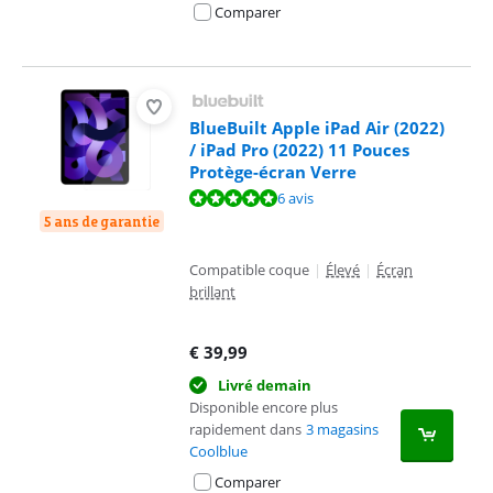
Comparer
BlueBuilt Apple iPad Air (2022)
/ iPad Pro (2022) 11 Pouces
Protège-écran Verre
La note est de 9,7 sur 10, basée sur 6 avis.
6 avis
5 ans de garantie
Compatible coque
|
Élevé
|
Écran
brillant
€
39,99
Livré demain
Disponible encore plus
rapidement dans
3 magasins
Coolblue
Comparer