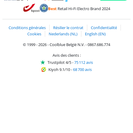
Payer avec MasterCard et Visa via ClickToPay
Payer avec des écochèques
Payer avec Bancontact
Payer avec ApplePay
Webshop Trustmark 
Payer avec PayPal
Best
Retail Hi-Fi Electro Brand 2024
Trustprofile de Coolblue
Expédition et livraison avec bPost
Conditions générales
Résilier le contrat
Confidentialité
Cookies
Nederlands (NL)
English (EN)
© 1999 - 2026 - Coolblue België N.V. - 0867.686.774
Avis des clients :
Trustpilot 4/5
-
75 112 avis
Kiyoh 9.1/10
-
68 700 avis