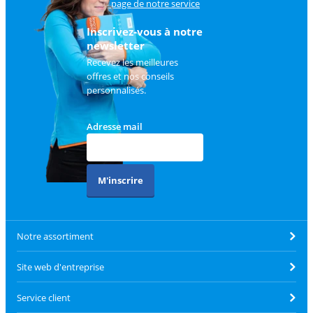
sur
la page de notre service
client
.
Inscrivez-vous à notre
newsletter
Recevez les meilleures
offres et nos conseils
personnalisés.
Adresse mail
M'inscrire
Notre assortiment
Site web d'entreprise
Service client