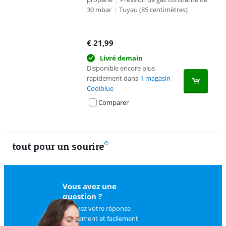
30 mbar
|
Tuyau (85 centimètres)
€
21,99
Livré demain
Disponible encore plus
rapidement dans
1 magasin
Coolblue
Comparer
tout pour un sourire
11
Vous avez une
question ?
Trouvez votre réponse
rapidement et facilement