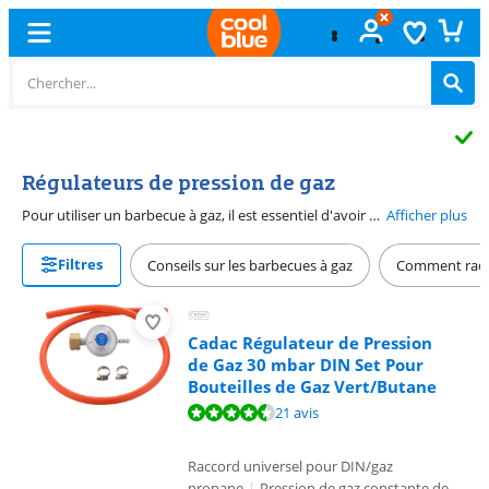
Échange
gratuit
Régulateurs de pression de gaz
Pour utiliser un barbecue à gaz, il est essentiel d'avoir un bon régulateur de pression de gaz. Dans la plupart des cas, il n'est pas livré avec l'appareil, donc nous conseillons de l'acheter à part. La plupart des régulateurs de pression sont universels et compatibles avec les bonbonnes de gaz standard.
Afficher plus
Filtres
Conseils sur les barbecues à gaz
Comment racco
Cadac Régulateur de Pression
de Gaz 30 mbar DIN Set Pour
Bouteilles de Gaz Vert/Butane
La note est de 8,6 sur 10, basée sur 21 avis.
21 avis
Raccord universel pour DIN/gaz
propane
|
Pression de gaz constante de