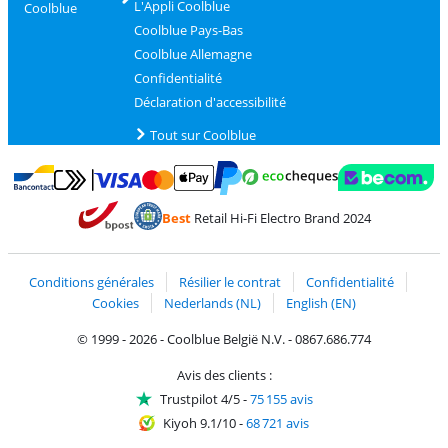
L'Appli Coolblue
Coolblue
Coolblue Pays-Bas
Coolblue Allemagne
Confidentialité
Déclaration d'accessibilité
Tout sur Coolblue
Payer avec MasterCard et Visa via ClickToPay
Payer avec des écochèques
Payer avec Bancontact
Payer avec ApplePay
Webshop Trustmark 
Payer avec PayPal
Best
Retail Hi-Fi Electro Brand 2024
Trustprofile de Coolblue
Expédition et livraison avec bPost
Conditions générales
Résilier le contrat
Confidentialité
Cookies
Nederlands (NL)
English (EN)
© 1999 - 2026 - Coolblue België N.V. - 0867.686.774
Avis des clients :
Trustpilot 4/5
-
75 155 avis
Kiyoh 9.1/10
-
68 721 avis