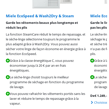
Miele EcoSpeed & Wash2Dry & Steam
Miele Eco
Garde les vêtements beaux plus longtemps et
Garde le li
réduit les plis
pas les plis
La fonction SteamCare réduit le temps de repassage, et
Le sèche-lin
le sèche-linge sélectionne toujours le programme le
séchage le p
plus adapté grâce à Wash2Dry. Vous pouvez aussi
et sèche trè
sécher votre linge de façon économe en énergie grâce à
n'a pas de fo
la fonction EcoSpeed.
plis.
Grâce à la classe énergétique C, vous pouvez
Grâce à la
économiser jusqu'à 20 € par an en frais
économiser
énergétiques.
énergétiq
Le sèche-linge choisit toujours le meilleur
Le sèche-l
programme de séchage en fonction du programme
programme
de lavage.
de lavage.
Vous pouvez rafraichir les vêtements portés sans les
De
€
1.249
,-
à
laver et réduire le temps de repassage grâce à la
Choisisse
vapeur.