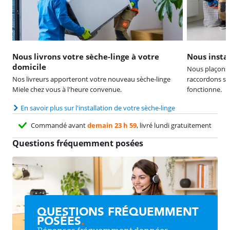
Nous livrons votre sèche-linge à votre
Nous instal
domicile
Nous plaçons v
Nos livreurs apporteront votre nouveau sèche-linge
raccordons so
Miele chez vous à l'heure convenue.
fonctionne.
En savoir plus sur l'installation de votre sèche-linge
Commandé avant
demain 23 h 59
, livré lundi gratuitement
Questions fréquemment posées
QUESTIONS FRÉQUEMMENT
POSÉES
.
Réponses fréquemment données.