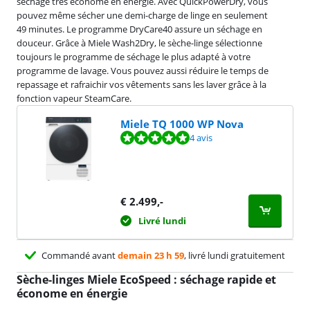
séchage très économe en énergie. Avec QuickPowerDry, vous
pouvez même sécher une demi-charge de linge en seulement
49 minutes. Le programme DryCare40 assure un séchage en
douceur. Grâce à Miele Wash2Dry, le sèche-linge sélectionne
toujours le programme de séchage le plus adapté à votre
programme de lavage. Vous pouvez aussi réduire le temps de
repassage et rafraichir vos vêtements sans les laver grâce à la
fonction vapeur SteamCare.
Miele TQ 1000 WP Nova
La note est de 10 sur 10, basée sur 4 avis.
4 avis
€
2.499
,-
Livré lundi
Commandé avant
demain 23 h 59
, livré lundi gratuitement
Sèche-linges Miele EcoSpeed : séchage rapide et
économe en énergie