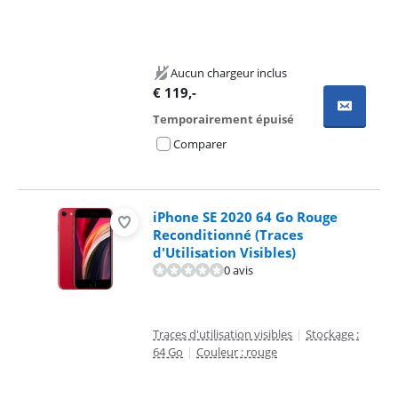
Aucun chargeur inclus
€
119
,-
Temporairement épuisé
Comparer
iPhone SE 2020 64 Go Rouge
Reconditionné (Traces
d'Utilisation Visibles)
0 avis
Traces d'utilisation visibles
|
Stockage :
64 Go
|
Couleur : rouge