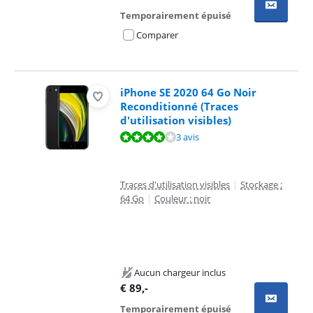
Temporairement épuisé
Comparer
iPhone SE 2020 64 Go Noir
Reconditionné (Traces
d'utilisation visibles)
La note est de 7,9 sur 10, basée sur 3 avis.
3 avis
Traces d'utilisation visibles
|
Stockage :
64 Go
|
Couleur : noir
Aucun chargeur inclus
€
89
,-
Temporairement épuisé