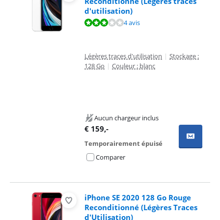
Reconditionné (Légères traces
d'utilisation)
La note est de 6,1 sur 10, basée sur 4 avis.
4 avis
Légères traces d'utilisation
|
Stockage :
128 Go
|
Couleur : blanc
Aucun chargeur inclus
€
159
,-
Temporairement épuisé
Comparer
iPhone SE 2020 128 Go Rouge
Reconditionné (Légères Traces
d'Utilisation)