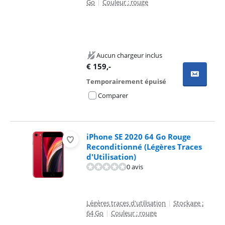
Go
|
Couleur : rouge
Aucun chargeur inclus
€
159
,-
Temporairement épuisé
Comparer
iPhone SE 2020 64 Go Rouge
Reconditionné (Légères Traces
d'Utilisation)
0 avis
Légères traces d'utilisation
|
Stockage :
64 Go
|
Couleur : rouge