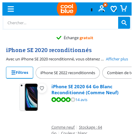
Échange
gratuit
iPhone SE 2020 reconditionnés
Avec un iPhone SE 2020 reconditionné, vous obtenez un bon smartphone à un prix abordable. L'iPhone SE 2020 de deuxième main a été vérifié et remis à neuf si nécessaire. Vous bénéficiez d'une garantie de 2 ans et vous recevrez les mises à jour iOS jusqu'en 2025 inclus. Vous êtes donc sûr de pouvoir continuer à utiliser l'iPhone SE 2020 reconditionné pendant un certain temps. L'état de la batterie est comparable à celui d'un nouveau smartphone. Vous pouvez facilement tenir l'iPhone SE 2020 compact d'une seule main. Vous déverrouillez l'appareil avec le capteur d'empreintes digitales dans le bouton d'accueil.
Afficher plus
Filtres
iPhone SE 2022 reconditionnés
Combien de temp
iPhone SE 2020 64 Go Blanc
Reconditionné (Comme Neuf)
La note est de 8,1 sur 10, basée sur 14 avis.
14 avis
Comme neuf
|
Stockage : 64
Go
|
Couleur : blanc