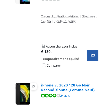
Traces d'utilisation visibles
|
Stockage :
128 Go
|
Couleur : blanc
Aucun chargeur inclus
€
139
,-
Temporairement épuisé
Comparer
iPhone SE 2020 128 Go Noir
Reconditionné (Comme Neuf)
La note est de 8,4 sur 10, basée sur 24 avis.
24 avis