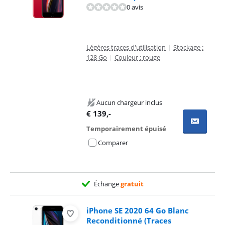
0 avis
Légères traces d'utilisation
|
Stockage :
128 Go
|
Couleur : rouge
Aucun chargeur inclus
€
139
,-
Temporairement épuisé
Comparer
Échange
gratuit
iPhone SE 2020 64 Go Blanc
Reconditionné (Traces