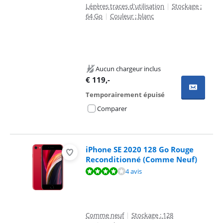
Légères traces d'utilisation
|
Stockage :
64 Go
|
Couleur : blanc
Aucun chargeur inclus
€
119
,-
Temporairement épuisé
Comparer
iPhone SE 2020 128 Go Rouge
Reconditionné (Comme Neuf)
La note est de 8,1 sur 10, basée sur 4 avis.
4 avis
Comme neuf
|
Stockage : 128