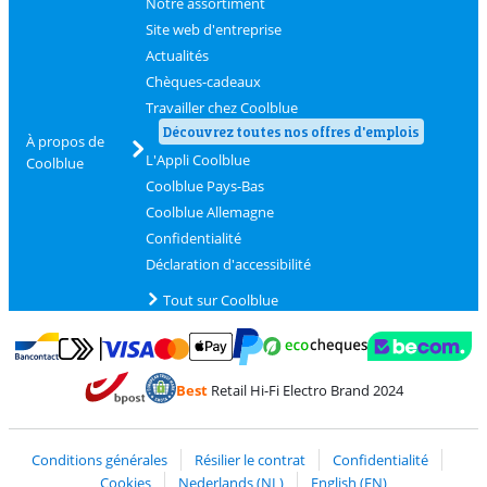
Notre assortiment
Site web d'entreprise
Actualités
Chèques-cadeaux
Travailler chez Coolblue
Découvrez toutes nos offres d'emplois
À propos de
L'Appli Coolblue
Coolblue
Coolblue Pays-Bas
Coolblue Allemagne
Confidentialité
Déclaration d'accessibilité
Tout sur Coolblue
Payer avec MasterCard et Visa via ClickToPay
Payer avec des écochèques
Payer avec Bancontact
Payer avec ApplePay
Webshop Trustmark 
Payer avec PayPal
Best
Retail Hi-Fi Electro Brand 2024
Trustprofile de Coolblue
Expédition et livraison avec bPost
Conditions générales
Résilier le contrat
Confidentialité
Cookies
Nederlands (NL)
English (EN)