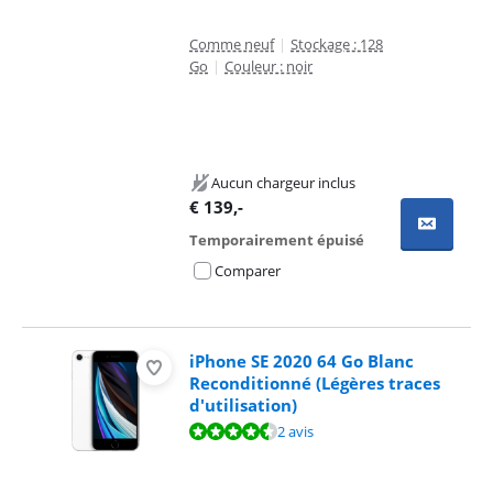
Comme neuf
|
Stockage : 128
Go
|
Couleur : noir
Aucun chargeur inclus
€
139
,-
Temporairement épuisé
Comparer
iPhone SE 2020 64 Go Blanc
Reconditionné (Légères traces
d'utilisation)
La note est de 9,0 sur 10, basée sur 2 avis.
2 avis