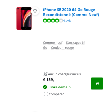
iPhone SE 2020 64 Go Rouge
Reconditionné (Comme Neuf)
La note est de 8,3 sur 10, basée sur 4 avis.
4 avis
Comme neuf
|
Stockage : 64
Go
|
Couleur : rouge
Aucun chargeur inclus
€
159
,-
Livré demain
Comparer