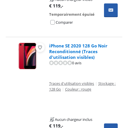
€
119
,-
Temporairement épuisé
Comparer
iPhone SE 2020 128 Go Noir
Reconditionné (Traces
d'utilisation visibles)
0 avis
Traces d'utilisation visibles
|
Stockage :
128 Go
|
Couleur : rouge
Aucun chargeur inclus
€
119
,-