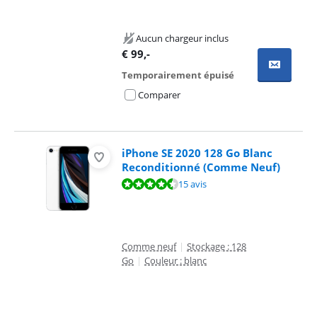
Aucun chargeur inclus
€
99
,-
Temporairement épuisé
Comparer
iPhone SE 2020 128 Go Blanc
Reconditionné (Comme Neuf)
La note est de 9,2 sur 10, basée sur 15 avis.
15 avis
Comme neuf
|
Stockage : 128
Go
|
Couleur : blanc