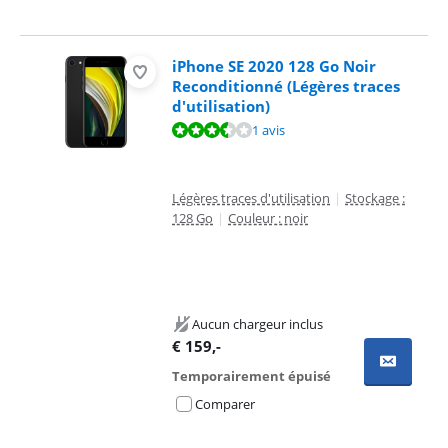
iPhone SE 2020 128 Go Noir
Reconditionné (Légères traces
d'utilisation)
La note est de 7,0 sur 10, basée sur 1 avis.
1 avis
Légères traces d'utilisation
|
Stockage :
128 Go
|
Couleur : noir
Aucun chargeur inclus
€
159
,-
Temporairement épuisé
Comparer