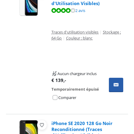
d'Utilisation Visibles)
La note est de 7,8 sur 10, basée sur 2 avis.
2 avis
Traces d'utilisation visibles
|
Stockage :
64 Go
|
Couleur : blanc
Aucun chargeur inclus
€
139
,-
Temporairement épuisé
Comparer
iPhone SE 2020 128 Go Noir
Reconditionné (Traces