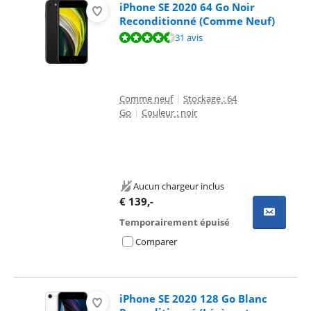
iPhone SE 2020 64 Go Noir
Reconditionné (Comme Neuf)
La note est de 9,2 sur 10, basée sur 31 avis.
31 avis
Comme neuf
|
Stockage : 64
Go
|
Couleur : noir
Aucun chargeur inclus
€
139
,-
Temporairement épuisé
Comparer
iPhone SE 2020 128 Go Blanc