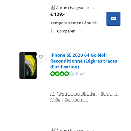
Aucun chargeur inclus
€
139
,-
Temporairement épuisé
Comparer
iPhone SE 2020 64 Go Noir
Reconditionné (Légères traces
d'utilisation)
La note est de 8,2 sur 10, basée sur 12 avis.
12 avis
Légères traces d'utilisation
|
Stockage :
64 Go
|
Couleur : noir
Aucun chargeur inclus