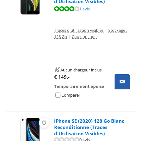
d'Utilisation Visibles)
La note est de 7,7 sur 10, basée sur 1 avis.
1 avis
Traces d'utilisation visibles
|
Stockage :
128 Go
|
Couleur : noir
Aucun chargeur inclus
€
149
,-
Temporairement épuisé
Comparer
iPhone SE (2020) 128 Go Blanc
Reconditionné (Traces
d'Utilisation Visibles)
0 avis