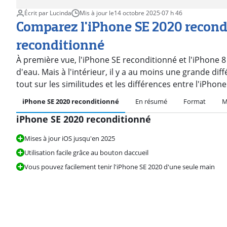
Écrit par Lucinda
Mis à jour le
14 octobre 2025
·
07 h 46
Comparez l'iPhone SE 2020 recond
reconditionné
À première vue, l'iPhone SE reconditionné et l'iPhon
d'eau. Mais à l'intérieur, il y a au moins une grande dif
tout sur les similitudes et les différences entre l'iPhone
iPhone SE 2020 reconditionné
En résumé
Format
M
iPhone SE 2020 reconditionné
Mises à jour iOS jusqu'en 2025
La note est de 9,2 sur 10, basée sur 31 avis.
Utilisation facile grâce au bouton daccueil
Vous pouvez facilement tenir l'iPhone SE 2020 d'une seule main