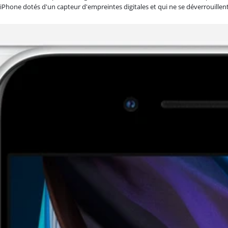
ls iPhone dotés d'un capteur d'empreintes digitales et qui ne se déverrouillen