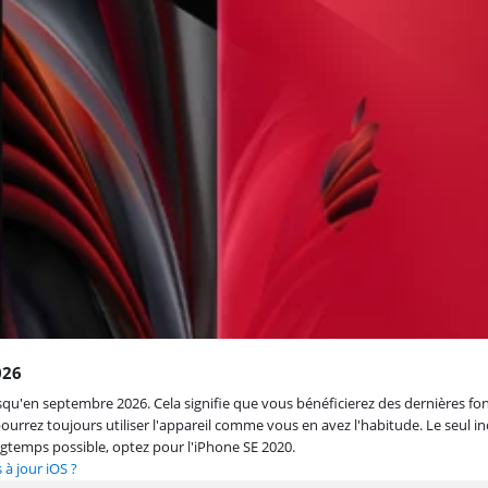
026
squ'en septembre 2026. Cela signifie que vous bénéficierez des dernières fonc
ourrez toujours utiliser l'appareil comme vous en avez l'habitude. Le seul i
ongtemps possible, optez pour l'iPhone SE 2020.
à jour iOS ?