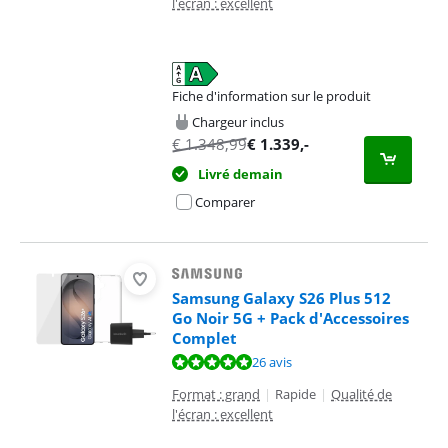
l'écran : excellent
Fiche d'information sur le produit
s'ouvre dans un nouvel onglet
Chargeur inclus
€
1.348,99
€
1.339
,-
Livré demain
Comparer
Samsung Galaxy S26 Plus 512
Go Noir 5G + Pack d'Accessoires
Complet
La note est de 9,8 sur 10, basée sur 26 avis.
26 avis
Format : grand
|
Rapide
|
Qualité de
l'écran : excellent