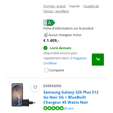
Format : grand
|
Rapide
|
Qualité de
l'écran : excellent
Fiche d'information sur le produit
s'ouvre dans un nouvel onglet
Aucun chargeur inclus
€
1.409
,-
Livré demain
Disponible encore plus
rapidement dans
3 magasins
Coolblue
Comparer
Samsung Galaxy S26 Plus 512
Go Noir 5G + BlueBuilt
Chargeur 45 Watts Noir
La note est de 9,8 sur 10, basée sur 26 avis.
26 avis