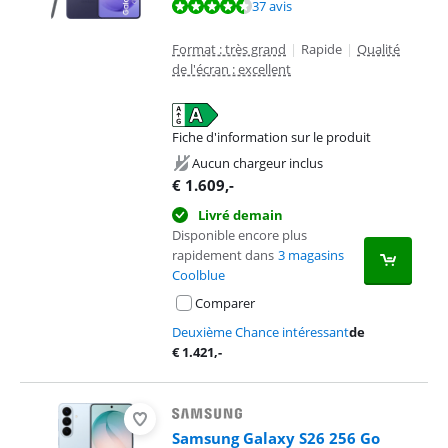
La note est de 9,4 sur 10, basée sur 37 avis.
37 avis
Format : très grand
|
Rapide
|
Qualité
de l'écran : excellent
Fiche d'information sur le produit
s'ouvre dans un nouvel onglet
Aucun chargeur inclus
€
1.609
,-
Livré demain
Disponible encore plus
rapidement dans
3 magasins
Coolblue
Comparer
Deuxième Chance intéressant
de
€
1.421
,-
Samsung Galaxy S26 256 Go