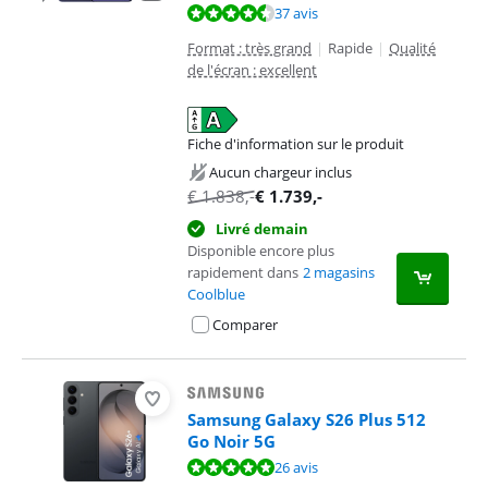
La note est de 9,4 sur 10, basée sur 37 avis.
37 avis
Format : très grand
|
Rapide
|
Qualité
de l'écran : excellent
Fiche d'information sur le produit
s'ouvre dans un nouvel onglet
Aucun chargeur inclus
€
1.838
,-
€
1.739
,-
Livré demain
Disponible encore plus
rapidement dans
2 magasins
Coolblue
Comparer
Samsung Galaxy S26 Plus 512
Go Noir 5G
La note est de 9,8 sur 10, basée sur 26 avis.
26 avis