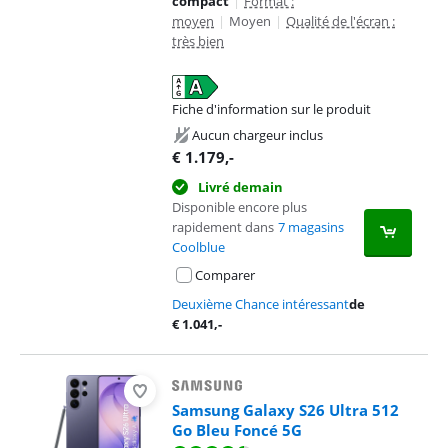
compact
|
Format :
moyen
|
Moyen
|
Qualité de l'écran :
très bien
Fiche d'information sur le produit
s'ouvre dans un nouvel onglet
Aucun chargeur inclus
€
1.179
,-
Livré demain
Disponible encore plus
rapidement dans
7 magasins
Coolblue
Comparer
Deuxième Chance intéressant
de
€
1.041
,-
Samsung Galaxy S26 Ultra 512
Go Bleu Foncé 5G