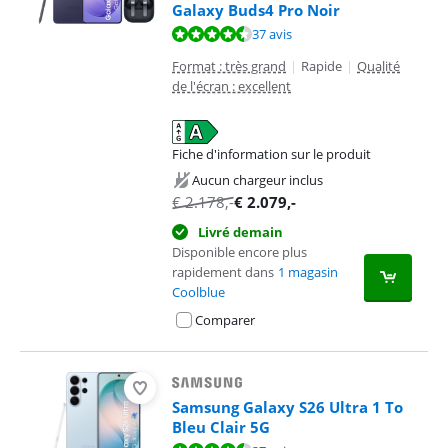
Galaxy Buds4 Pro Noir
La note est de 9,4 sur 10, basée sur 37 avis.
37 avis
Format : très grand
|
Rapide
|
Qualité
de l'écran : excellent
Fiche d'information sur le produit
s'ouvre dans un nouvel onglet
Aucun chargeur inclus
€
2.178
,-
€
2.079
,-
Livré demain
Disponible encore plus
rapidement dans
1 magasin
Coolblue
Comparer
Samsung Galaxy S26 Ultra 1 To
Bleu Clair 5G