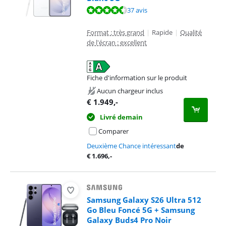
La note est de 9,4 sur 10, basée sur 37 avis.
37 avis
Format : très grand
|
Rapide
|
Qualité
de l'écran : excellent
Fiche d'information sur le produit
s'ouvre dans un nouvel onglet
Aucun chargeur inclus
€
1.949
,-
Livré demain
Comparer
Deuxième Chance intéressant
de
€
1.696
,-
Samsung Galaxy S26 Ultra 512
Go Bleu Foncé 5G + Samsung
Galaxy Buds4 Pro Noir