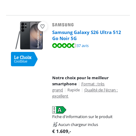
Samsung Galaxy S26 Ultra 512
Go Noir 5G
La note est de 9,4 sur 10, basée sur 37 avis.
37 avis
Notre choix pour le meilleur
smartphone
|
Format : très
grand
|
Rapide
|
Qualité de l'écran :
excellent
Fiche d'information sur le produit
s'ouvre dans un nouvel onglet
Aucun chargeur inclus
€
1.609
,-