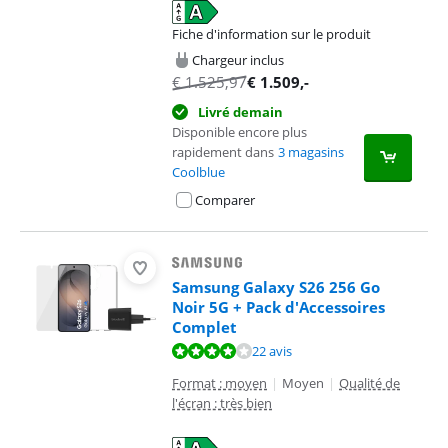
Fiche d'information sur le produit
s'ouvre dans un nouvel onglet
Chargeur inclus
€
1.525,97
€
1.509
,-
Livré demain
Disponible encore plus
rapidement dans
3 magasins
Coolblue
Comparer
Samsung Galaxy S26 256 Go
Noir 5G + Pack d'Accessoires
Complet
La note est de 8,3 sur 10, basée sur 22 avis.
22 avis
Format : moyen
|
Moyen
|
Qualité de
l'écran : très bien