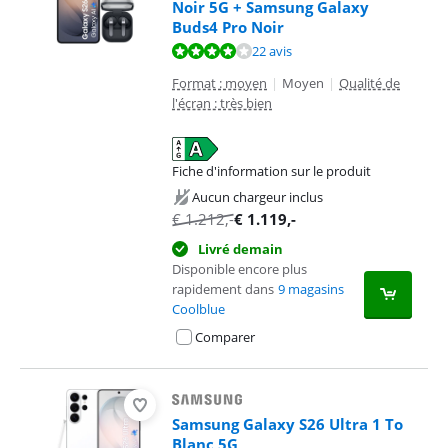
Noir 5G + Samsung Galaxy
Buds4 Pro Noir
La note est de 8,3 sur 10, basée sur 22 avis.
22 avis
Format : moyen
|
Moyen
|
Qualité de
l'écran : très bien
Fiche d'information sur le produit
s'ouvre dans un nouvel onglet
Aucun chargeur inclus
€
1.212
,-
€
1.119
,-
Livré demain
Disponible encore plus
rapidement dans
9 magasins
Coolblue
Comparer
Samsung Galaxy S26 Ultra 1 To
Blanc 5G