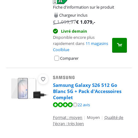
Fiche d'information sur le produit
s'ouvre dans un nouvel onglet
Chargeur inclus
€
1.099,97
€
1.079
,-
Livré demain
Disponible encore plus
rapidement dans
11 magasins
Coolblue
Comparer
Samsung Galaxy S26 512 Go
Blanc 5G + Pack d'Accessoires
Complet
La note est de 8,3 sur 10, basée sur 22 avis.
22 avis
Format : moyen
|
Moyen
|
Qualité de
l'écran : très bien