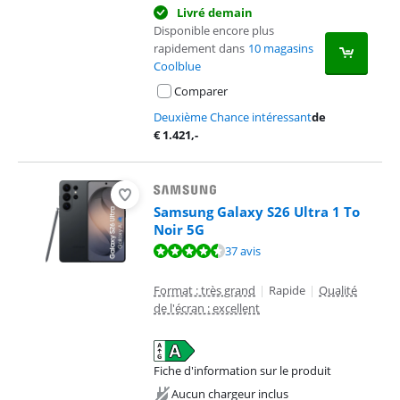
Livré demain
Disponible encore plus
rapidement dans
10 magasins
Coolblue
Comparer
Deuxième Chance intéressant
de
€
1.421
,-
Samsung Galaxy S26 Ultra 1 To
Noir 5G
La note est de 9,4 sur 10, basée sur 37 avis.
37 avis
Format : très grand
|
Rapide
|
Qualité
de l'écran : excellent
Fiche d'information sur le produit
s'ouvre dans un nouvel onglet
Aucun chargeur inclus