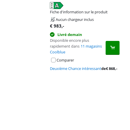
Fiche d'information sur le produit
s'ouvre dans un nouvel onglet
Aucun chargeur inclus
€
983
,-
Livré demain
Disponible encore plus
rapidement dans
11 magasins
Coolblue
Comparer
Deuxième Chance intéressant
de
€
868
,-
Advertentie