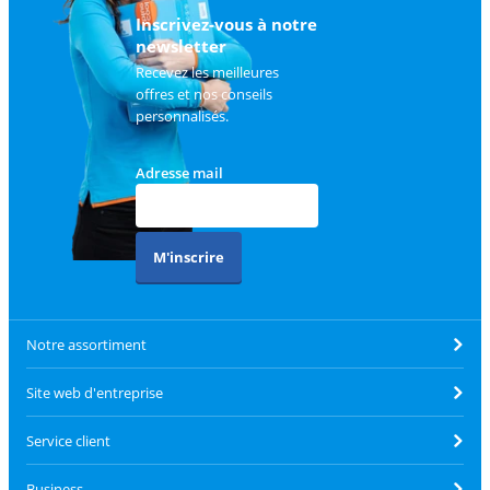
client
.
Inscrivez-vous à notre
newsletter
Recevez les meilleures
offres et nos conseils
personnalisés.
Adresse mail
M'inscrire
Notre assortiment
Site web d'entreprise
Service client
Business