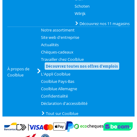
Schoten
Wilrijk
Découvrez nos 11 magasins
Notre assortiment
Site web d'entreprise
Actualités
Chèques-cadeaux
Travailler chez Coolblue
Découvrez toutes nos offres d'emplois
À propos de
L'Appli Coolblue
Coolblue
Coolblue Pays-Bas
Coolblue Allemagne
Confidentialité
Déclaration d'accessibilité
Tout sur Coolblue
Payer avec MasterCard et Visa via ClickToPay
Payer avec des écochèques
Payer avec Bancontact
Payer avec ApplePay
Webshop Trustmark 
Payer avec PayPal