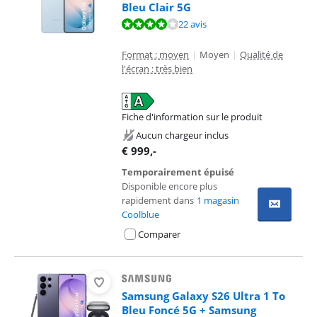
Bleu Clair 5G
La note est de 8,3 sur 10, basée sur 22 avis.
22 avis
Format : moyen
|
Moyen
|
Qualité de
l'écran : très bien
Fiche d'information sur le produit
s'ouvre dans un nouvel onglet
Aucun chargeur inclus
€
999
,-
Temporairement épuisé
Disponible encore plus
rapidement dans
1 magasin
Coolblue
Comparer
Samsung Galaxy S26 Ultra 1 To
Bleu Foncé 5G + Samsung