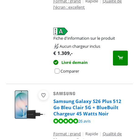
Format : grand
|
Rapide
|
Qualité de
l'écran : excellent
Fiche d'information sur le produit
s'ouvre dans un nouvel onglet
Aucun chargeur inclus
€
1.309
,-
Livré demain
Comparer
Samsung Galaxy S26 Plus 512
Go Bleu Clair 5G + BlueBuilt
Chargeur 45 Watts Noir
La note est de 9,8 sur 10, basée sur 26 avis.
26 avis
Format : grand
|
Rapide
|
Qualité de