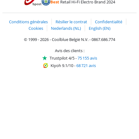
Best
Retail Hi-Fi Electro Brand 2024
Trustprofile de Coolblue
Expédition et livraison avec bPost
Conditions générales
Résilier le contrat
Confidentialité
Cookies
Nederlands (NL)
English (EN)
© 1999 - 2026 - Coolblue België N.V. - 0867.686.774
Avis des clients :
Trustpilot 4/5
-
75 155 avis
Kiyoh 9.1/10
-
68 721 avis