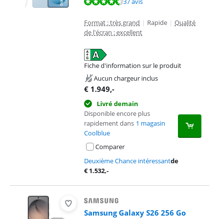
La note est de 9,4 sur 10, basée sur 37 avis.
37 avis
Format : très grand
|
Rapide
|
Qualité
de l'écran : excellent
Fiche d'information sur le produit
s'ouvre dans un nouvel onglet
Aucun chargeur inclus
€
1.949
,-
Livré demain
Disponible encore plus
rapidement dans
1 magasin
Coolblue
Comparer
Deuxième Chance intéressant
de
€
1.532
,-
Samsung Galaxy S26 256 Go