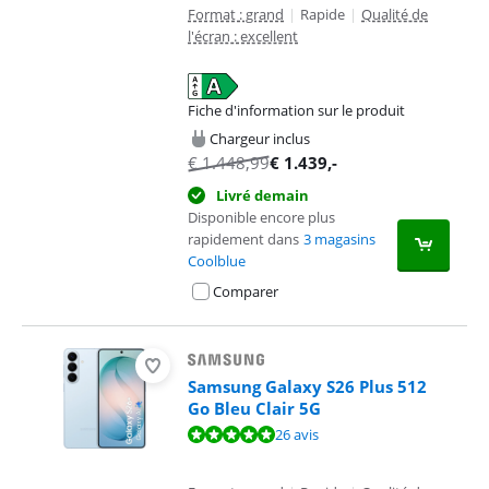
Format : grand
|
Rapide
|
Qualité de
l'écran : excellent
Fiche d'information sur le produit
s'ouvre dans un nouvel onglet
Chargeur inclus
€
1.448,99
€
1.439
,-
Livré demain
Disponible encore plus
rapidement dans
3 magasins
Coolblue
Comparer
Samsung Galaxy S26 Plus 512
Go Bleu Clair 5G
La note est de 9,8 sur 10, basée sur 26 avis.
26 avis