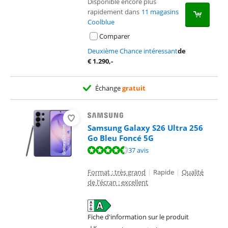
Disponible encore plus
rapidement dans
11 magasins
Coolblue
Comparer
Deuxième Chance intéressant
de
€
1.290
,-
Échange
gratuit
Samsung Galaxy S26 Ultra 256
Go Bleu Foncé 5G
La note est de 9,4 sur 10, basée sur 37 avis.
37 avis
Format : très grand
|
Rapide
|
Qualité
de l'écran : excellent
Fiche d'information sur le produit
s'ouvre dans un nouvel onglet