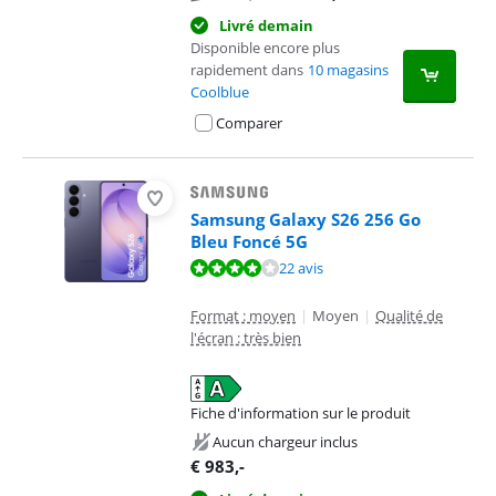
Livré demain
Disponible encore plus
rapidement dans
10 magasins
Coolblue
Comparer
Samsung Galaxy S26 256 Go
Bleu Foncé 5G
La note est de 8,3 sur 10, basée sur 22 avis.
22 avis
Format : moyen
|
Moyen
|
Qualité de
l'écran : très bien
Fiche d'information sur le produit
s'ouvre dans un nouvel onglet
Aucun chargeur inclus
€
983
,-