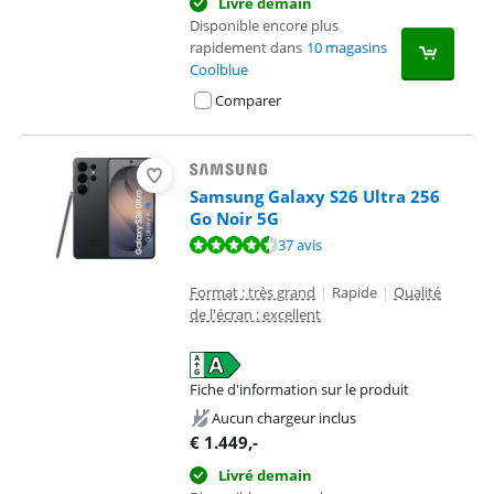
Livré demain
Disponible encore plus
rapidement dans
10 magasins
Coolblue
Comparer
Samsung Galaxy S26 Ultra 256
Go Noir 5G
La note est de 9,4 sur 10, basée sur 37 avis.
37 avis
Format : très grand
|
Rapide
|
Qualité
de l'écran : excellent
Fiche d'information sur le produit
s'ouvre dans un nouvel onglet
Aucun chargeur inclus
€
1.449
,-
Livré demain