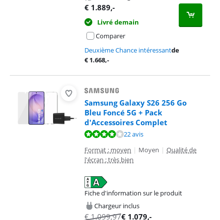
€
1.889
,-
Livré demain
Comparer
Deuxième Chance intéressant
de
€
1.668
,-
Samsung Galaxy S26 256 Go
Bleu Foncé 5G + Pack
d'Accessoires Complet
La note est de 8,3 sur 10, basée sur 22 avis.
22 avis
Format : moyen
|
Moyen
|
Qualité de
l'écran : très bien
Fiche d'information sur le produit
s'ouvre dans un nouvel onglet
Chargeur inclus
€
1.099,97
€
1.079
,-