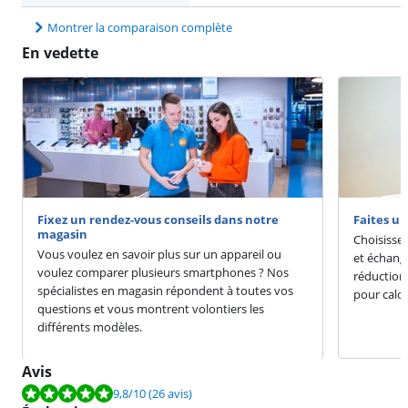
Montrer la comparaison complète
En vedette
Fixez un rendez-vous conseils dans notre
Faites u
magasin
Choisisse
Vous voulez en savoir plus sur un appareil ou
et échang
voulez comparer plusieurs smartphones ? Nos
réduction
spécialistes en magasin répondent à toutes vos
pour calcu
questions et vous montrent volontiers les
différents modèles.
Avis
La note est de 9,8 sur 10, basée sur 26 avis.
9,8
/10
(26 avis)