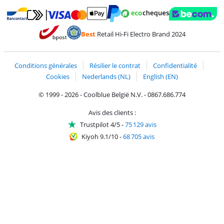
Payer avec MasterCard et Visa via ClickToPay
Payer avec des écochèques
Payer avec Bancontact
Payer avec ApplePay
Webshop Trustmark 
Payer avec PayPal
Best
Retail Hi-Fi Electro Brand 2024
Trustprofile de Coolblue
Expédition et livraison avec bPost
Conditions générales
Résilier le contrat
Confidentialité
Cookies
Nederlands (NL)
English (EN)
© 1999 - 2026 - Coolblue België N.V. - 0867.686.774
Avis des clients :
Trustpilot 4/5
-
75 129 avis
Kiyoh 9.1/10
-
68 705 avis