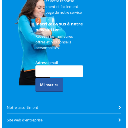
Trouvez votre réponse
rapidement et facilement
sur
la page de notre service
client
.
Inscrivez-vous à notre
newsletter
Recevez les meilleures
offres et nos conseils
personnalisés.
Adresse mail
M'inscrire
Notre assortiment
Site web d'entreprise