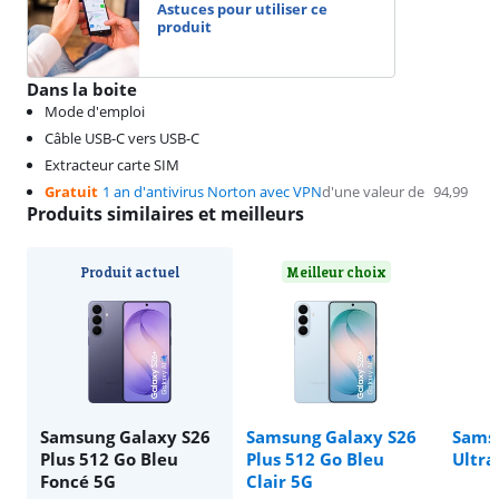
Astuces pour utiliser ce
produit
Dans la boite
Mode d'emploi
Câble USB-C vers USB-C
Extracteur carte SIM
Gratuit
1 an d'antivirus Norton avec VPN
d'une valeur de
94,99
Produits similaires et meilleurs
Produit actuel
Meilleur choix
Samsung Galaxy S26
Samsung Galaxy S26
Sams
Plus 512 Go Bleu
Plus 512 Go Bleu
Ultra
Foncé 5G
Clair 5G