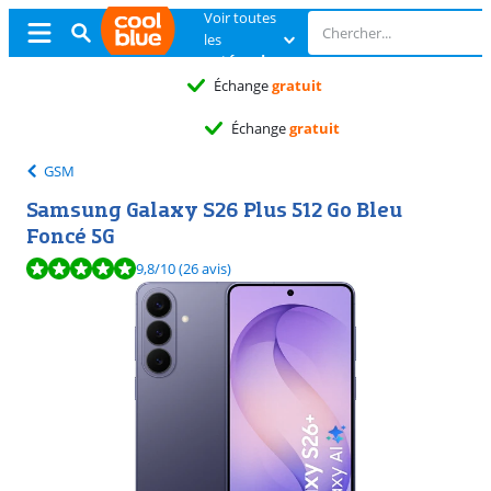
Voir toutes
les
catégories
Échange
gratuit
Échange
gratuit
GSM
Samsung Galaxy S26 Plus 512 Go Bleu
Foncé 5G
La note est de 9,8 sur 10, basée sur 26 avis.
9,8
/10
(26 avis)