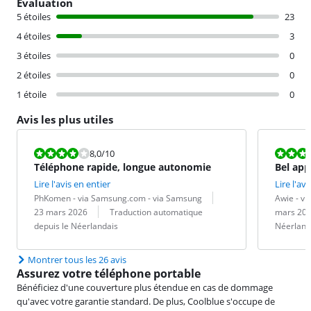
Évaluation
5 étoiles
23
4 étoiles
3
3 étoiles
0
2 étoiles
0
1 étoile
0
Avis les plus utiles
La note est 8,0 sur 10.
La note est 1
8,0
/10
Téléphone rapide, longue autonomie
Bel app
Lire l'avis en entier
Lire l'avi
Évaluation par :
Date :
Évaluation pa
Date :
PhKomen - via Samsung.com - via Samsung
Awie - v
Traduction :
Traduction :
23 mars 2026
Traduction automatique
mars 20
depuis le Néerlandais
Néerland
Montrer tous les 26 avis
Assurez votre téléphone portable
Bénéficiez d'une couverture plus étendue en cas de dommage
qu'avec votre garantie standard. De plus, Coolblue s'occupe de