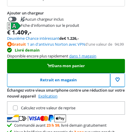
Ajouter un chargeur
Aucun chargeur inclus
Fiche d'information sur le produit
€
39,99
s'ouvre dans un nouvel onglet
€
1.409
,-
Deuxième Chance intéressant
de
€
1.226
,-
Gratuit
1 an d'antivirus Norton avec VPN
d'une valeur de
94,99
Livré demain
Disponible encore plus rapidement
dans 1 magasin
Dans mon panier
Retrait en magasin
Échangez votre vieux smartphone contre une réduction sur votre
nouvel appareil
Explication
Remettez votre produit actuel
Calculez votre valeur de reprise
Commandé avant
23 h 59
, livré demain gratuitement