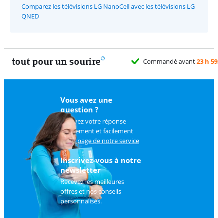
Comparez les télévisions LG NanoCell avec les télévisions LG
QNED
tout pour un sourire
Commandé avant
23 h 59
, livré demain g
Vous avez une
question ?
Trouvez votre réponse
rapidement et facilement
sur
la page de notre service
client
.
Inscrivez-vous à notre
newsletter
Recevez les meilleures
offres et nos conseils
personnalisés.