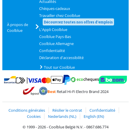
Actualités
Chèques-cadeaux
Travailler chez Coolblue
Découvrez toutes nos offres d'emplois
À propos de
L'Appli Coolblue
Coolblue
Coolblue Pays-Bas
Coolblue Allemagne
Confidentialité
Déclaration d'accessibilité
Tout sur Coolblue
Payer avec MasterCard et Visa via ClickToPay
Payer avec des écochèques
Payer avec Bancontact
Payer avec ApplePay
Webshop Trustmark 
Payer avec PayPal
Best
Retail Hi-Fi Electro Brand 2024
Trustprofile de Coolblue
Expédition et livraison avec bPost
Conditions générales
Résilier le contrat
Confidentialité
Cookies
Nederlands (NL)
English (EN)
© 1999 - 2026 - Coolblue België N.V. - 0867.686.774