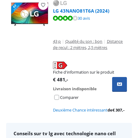
LG 43NANO81T6A (2024)
La note est de 7,9 sur 10, basée sur 30 avis.
30 avis
43 p
|
Qualité du son : bon
|
Distance
de recul : 2 mètres, 2,5 mètres
Fiche d'information sur le produit
s'ouvre dans un nouvel onglet
€
481
,-
Livraison indisponible
Comparer
Deuxième Chance intéressant
de
€
307
,-
Conseils sur tv lg avec technologie nano cell