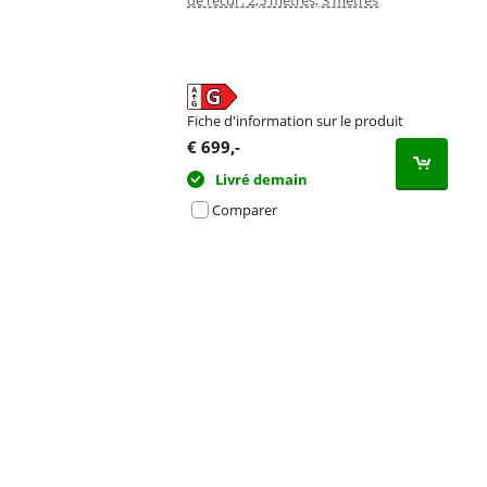
de recul : 2,5 mètres, 3 mètres
Fiche d'information sur le produit
s'ouvre dans un nouvel onglet
€
699
,-
Livré demain
Comparer
Advertentie