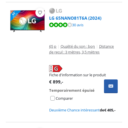
LG 65NANO81T6A (2024)
La note est de 7,9 sur 10, basée sur 30 avis.
30 avis
65 p
|
Qualité du son : bon
|
Distance
de recul : 3 mètres, 3,5 mètres
Fiche d'information sur le produit
s'ouvre dans un nouvel onglet
€
899
,-
Temporairement épuisé
Comparer
Deuxième Chance intéressant
de
€
405
,-