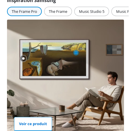
Inspiration Samsung
The Frame Pro
The Frame
Music Studio 5
Music F
Voir ce produit