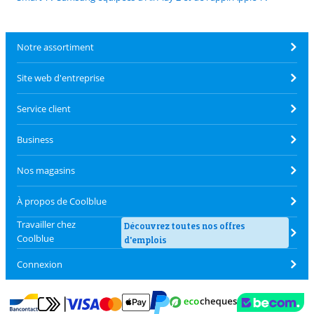
Notre assortiment
Site web d'entreprise
Service client
Business
Nos magasins
À propos de Coolblue
Travailler chez
Découvrez toutes nos offres
Coolblue
d'emplois
Connexion