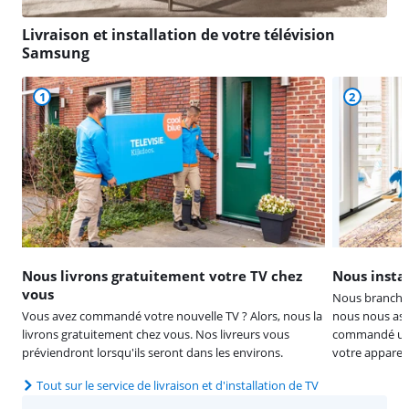
Livraison et installation de votre télévision
Samsung
1
2
Nous livrons gratuitement votre TV chez
Nous instal
vous
Nous branchons
Vous avez commandé votre nouvelle TV ? Alors, nous la
nous nous ass
livrons gratuitement chez vous. Nos livreurs vous
commandé un 
préviendront lorsqu'ils seront dans les environs.
votre appareil
Tout sur le service de livraison et d'installation de TV