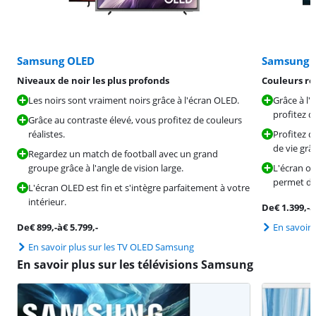
Samsung OLED
Samsung 
Niveaux de noir les plus profonds
Couleurs ré
Les noirs sont vraiment noirs grâce à l'écran OLED.
Grâce à l'
profitez d
Grâce au contraste élevé, vous profitez de couleurs
réalistes.
Profitez 
de vie grâ
Regardez un match de football avec un grand
groupe grâce à l'angle de vision large.
L'écran of
permet de 
L'écran OLED est fin et s'intègre parfaitement à votre
intérieur.
De
€
1.399
,-
à
De
€
899
,-
à
€
5.799
,-
En savoir
En savoir plus sur les TV OLED Samsung
En savoir plus sur les télévisions Samsung