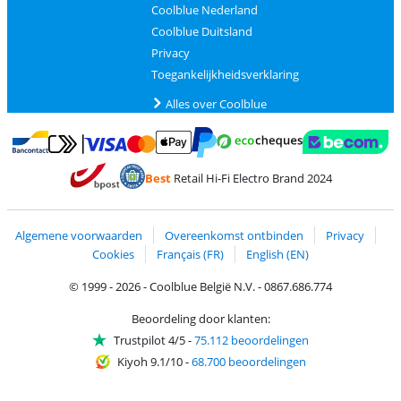
Coolblue Nederland
Coolblue Duitsland
Privacy
Toegankelijkheidsverklaring
Alles over Coolblue
Betalen met MasterCard en Visa via ClickToPay
Betalen met Ecocheques
Betalen met Bancontact
Betalen met ApplePay
Webshop Trustmar
Betalen met PayPal
Best
Retail Hi-Fi Electro Brand 2024
Trustprofile van Coolblue
Verzending en bezorging met bPost
Algemene voorwaarden
Overeenkomst ontbinden
Privacy
Cookies
Français (FR)
English (EN)
© 1999 - 2026 - Coolblue België N.V. - 0867.686.774
Beoordeling door klanten:
Trustpilot 4/5
-
75.112 beoordelingen
Kiyoh 9.1/10
-
68.700 beoordelingen