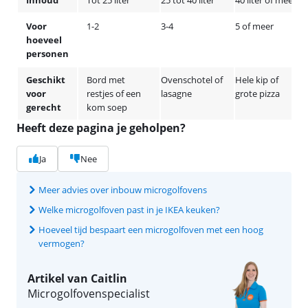
Voor
1-2
3-4
5 of meer
hoeveel
personen
Geschikt
Bord met
Ovenschotel of
Hele kip of
voor
restjes of een
lasagne
grote pizza
gerecht
kom soep
Heeft deze pagina je geholpen?
Ja
Nee
Meer advies over inbouw microgolfovens
Welke microgolfoven past in je IKEA keuken?
Hoeveel tijd bespaart een microgolfoven met een hoog
vermogen?
Artikel van Caitlin
Microgolfovenspecialist