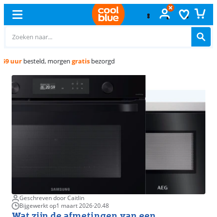
Gratis
ruilen
Geschreven door Caitlin
Bijgewerkt op
1 maart 2026
·
20.48
Wat zijn de afmetingen van een