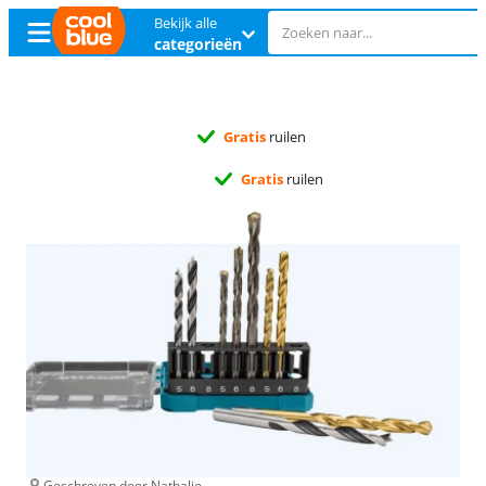
Bekijk alle
categorieën
Gratis
ruilen
Gratis
ruilen
Geschreven door Nathalie