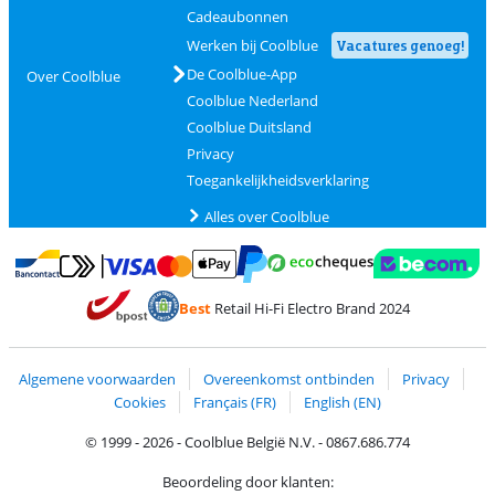
Cadeaubonnen
Werken bij Coolblue
Vacatures genoeg!
De Coolblue-App
Over Coolblue
Coolblue Nederland
Coolblue Duitsland
Privacy
Toegankelijkheidsverklaring
Alles over Coolblue
Betalen met MasterCard en Visa via ClickToPay
Betalen met Ecocheques
Betalen met Bancontact
Betalen met ApplePay
Webshop Trustmar
Betalen met PayPal
Best
Retail Hi-Fi Electro Brand 2024
Trustprofile van Coolblue
Verzending en bezorging met bPost
Algemene voorwaarden
Overeenkomst ontbinden
Privacy
Cookies
Français (FR)
English (EN)
© 1999 - 2026 - Coolblue België N.V. - 0867.686.774
Beoordeling door klanten: