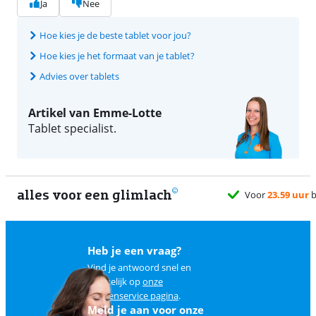
Ja
Nee
Hoe kies je de beste tablet voor jou?
Hoe kies je het formaat van je tablet?
Advies over tablets
Artikel van Emme-Lotte
Tablet specialist.
alles voor een glimlach
Heb je een vraag?
Vind je antwoord snel en
makkelijk op
onze
klantenservice pagina
.
Meld je aan voor onze