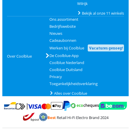
Wilrijk
Bekijk al onze 11 winkels
Ons assortiment
Bedrijfswebsite
Nieuws
Cadeaubonnen
Werken bij Coolblue
Vacatures genoeg!
De Coolblue-App
Over Coolblue
Coolblue Nederland
Coolblue Duitsland
Privacy
Toegankelijkheidsverklaring
Alles over Coolblue
Betalen met MasterCard en Visa via ClickToPay
Betalen met Ecocheques
Betalen met Bancontact
Betalen met ApplePay
Webshop Trustmar
Betalen met PayPal
Best
Retail Hi-Fi Electro Brand 2024
Trustprofile van Coolblue
Verzending en bezorging met bPost