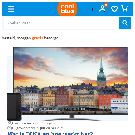
Gratis
ruilen
Geschreven door Giorgos
Bijgewerkt op
19 juli 2024
·
08.59
Wat is DLNA en hoe werkt het?