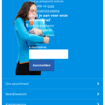
Vind je antwoord snel en
makkelijk op
onze
klantenservice pagina
.
Meld je aan voor onze
nieuwsbrief
Ontvang de beste
aanbiedingen en
persoonlijk advies.
E-mailadres
Aanmelden
Ons assortiment
Bedrijfswebsite
Klantenservice