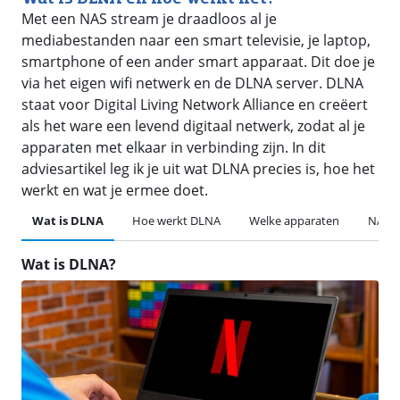
Met een NAS stream je draadloos al je
mediabestanden naar een smart televisie, je laptop,
smartphone of een ander smart apparaat. Dit doe je
via het eigen wifi netwerk en de DLNA server. DLNA
staat voor Digital Living Network Alliance en creëert
als het ware een levend digitaal netwerk, zodat al je
apparaten met elkaar in verbinding zijn. In dit
adviesartikel leg ik je uit wat DLNA precies is, hoe het
werkt en wat je ermee doet.
Wat is DLNA
Hoe werkt DLNA
Welke apparaten
NAS a
Wat is DLNA?