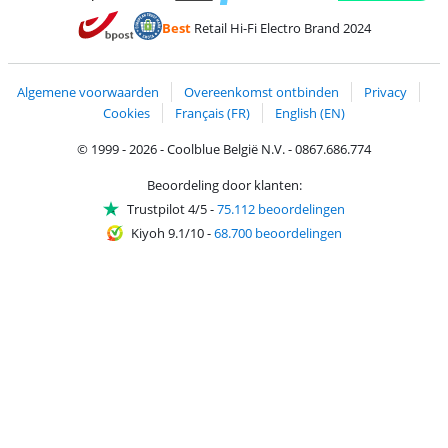
Betalen met MasterCard en Visa via ClickToPay
Betalen met Ecocheques
Betalen met Bancontact
Betalen met ApplePay
Webshop Trustmar
Betalen met PayPal
Best
Retail Hi-Fi Electro Brand 2024
Trustprofile van Coolblue
Verzending en bezorging met bPost
Algemene voorwaarden
Overeenkomst ontbinden
Privacy
Cookies
Français (FR)
English (EN)
© 1999 - 2026 - Coolblue België N.V. - 0867.686.774
Beoordeling door klanten:
Trustpilot 4/5
-
75.112 beoordelingen
Kiyoh 9.1/10
-
68.700 beoordelingen