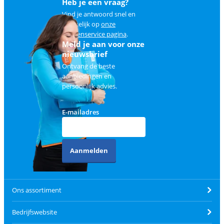
Heb je een vraag?
Vind je antwoord snel en
makkelijk op
onze
klantenservice pagina
.
Meld je aan voor onze
nieuwsbrief
Ontvang de beste
aanbiedingen en
persoonlijk advies.
E-mailadres
Aanmelden
Ons assortiment
Bedrijfswebsite