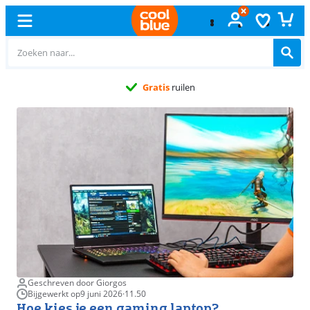
Gratis
ruilen
Geschreven door Giorgos
Bijgewerkt op
9 juni 2026
·
11.50
Hoe kies je een gaming laptop?