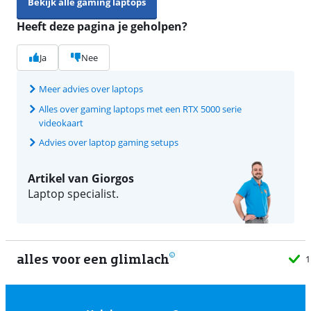
Bekijk alle gaming laptops
Heeft deze pagina je geholpen?
Ja
Nee
Meer advies over laptops
Alles over gaming laptops met een RTX 5000 serie
videokaart
Advies over laptop gaming setups
Artikel van Giorgos
Laptop specialist.
alles voor een glimlach
1