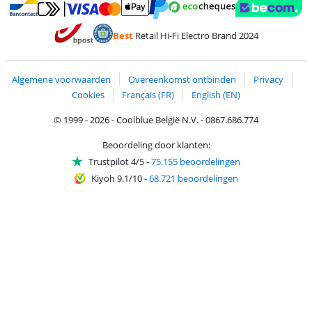
Betalen met MasterCard en Visa via ClickToPay
Betalen met Ecocheques
Betalen met Bancontact
Betalen met ApplePay
Webshop Trustmar
Betalen met PayPal
Best
Retail Hi-Fi Electro Brand 2024
Trustprofile van Coolblue
Verzending en bezorging met bPost
Algemene voorwaarden
Overeenkomst ontbinden
Privacy
Cookies
Français (FR)
English (EN)
© 1999 - 2026 - Coolblue België N.V. - 0867.686.774
Beoordeling door klanten:
Trustpilot 4/5
-
75.155 beoordelingen
Kiyoh 9.1/10
-
68.721 beoordelingen