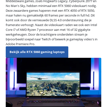
Middelzware games, zoals Hogwarts Legacy, Cyberpunk 2077 en
No Man's Sky, hebben minimaal een RTX 5060 videokaart nodig.
Deze zwaardere games haperen met een RTX 4050 of RTX 5050,
maar halen nu gemakkelijk 60 frames per seconde in full hd. Dit
komt ook door de vernieuwde DLSS 4.0 ondersteuning die je
framerate verhoogt. Naast de videokaart raden we ook een Intel
Core i7 of AMD Ryzen 7 processor aan met 16 of 32 gigabyte
werkgeheugen. Door de krachtigere onderdelen stream je
bijvoorbeeld soepel naar Twitch of bewerk je gameplay video's in
Adobe Premiere Pro.
Bekijk alle RTX 5060 gaming laptops